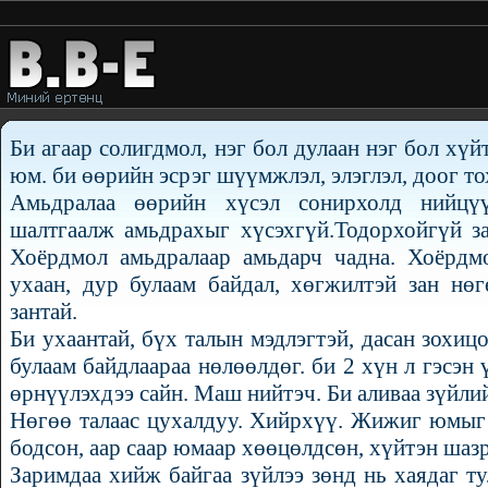
Би агаар солигдмол, нэг бол дулаан нэг бол хү
юм. би өөрийн эсрэг шүүмжлэл, элэглэл, доог то
Амьдралаа өөрийн хүсэл сонирхолд нийцүү
шалтгаалж амьдрахыг хүсэхгүй.Тодорхойгүй за
Хоёрдмол амьдралаар амьдарч чадна. Хоёрдмо
ухаан, дур булаам байдал, хөгжилтэй зан нөг
зантай.
Би ухаантай, бүх талын мэдлэгтэй, дасан зохиц
булаам байдлаараа нөлөөлдөг. би 2 хүн л гэсэн 
өрнүүлэхдээ сайн. Маш нийтэч. Би аливаа зүйли
Нөгөө талаас цухалдуу. Хийрхүү. Жижиг юмыг 
бодсон, аар саар юмаар хөөцөлдсөн, хүйтэн шазр
Заримдаа хийж байгаа зүйлээ зөнд нь хаядаг т