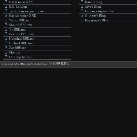
Сэйф тайм ХХК
Kanu's Blog
B.B-E's blog
Juye's Blog
Эртний нутаг ресторан
Гэгээн хайрын блог
Каркас зураг ХХК
G-logus's Blog
Warez.BBE.mn
Bayarmaa's Blog
Sonjoo.BBE.mn
Tv.BBE.mn
Fashion.BBE.mn
Hymdral.BBE.mn
Hicheel.BBE.mn
Zar.BBE.mn
Fire.mn
Ойн зөрчил.мн
Бүх эрх хуулиар хамгаалагдсан © 2009 B.B-E