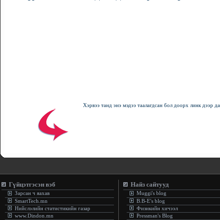
Хэрвээ танд энэ мэдээ таалагдсан бол доорх линк дээр д
Гүйцэтгэсэн вэб
Найз сайтууд
Зарсан ч яахав
Muggi's blog
SmartTech.mn
B.B-E's blog
Нийслэлийн статистикийн газар
Физикийн хичээл
www.Dindon.mn
Pressman's Blog