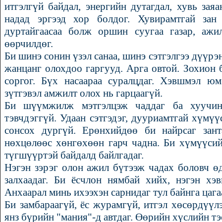
итгэлгүй байдал, энергийн дутагдал, хувь заяа
надад эргээд хор болдог. Хувирамтгай зан 
дуртайгаасаа болж оршин суугаа газар, ажил
өөрчилдөг.
Би шинэ сонин үзэл санаа, шинэ сэтгэлгээ дүүрэ
жанцанг олохдоо гаргууд. Арга овтой. Зохион 
соргог. Бүх насаараа суралцдаг. Хэвшмэл ю
зүтгэвэл амжилт олох нь гарцаагүй.
Би шүүмжилж мэтгэлцэж чаддаг ба хуучинс
тэвчдэггүй. Удаан сэтгэдэг, дууриамтгай хүмүү
сонсох дургүй. Ерөнхийдөө би найрсаг зан
нөхцөлөөс хөнгөхөөн гарч чадна. Би хүмүүси
түгшүүртэй байдалд байлгадаг.
Нэгэн зэрэг олон ажил бүтээж чадах боловч ө
залхаадаг. Би ёсчлон нямбай хийх, нэгэн хэ
Анхаарал минь ихээхэн сарнидаг тул байнга цага
Би замбараагүй, ёс журамгүй, итгэл хөсөрдүүл
янз бүрийн "мания"-д автдаг. Өөрийн хүслийн тэс