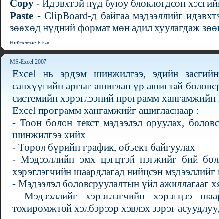
Copy
- Идэвхтэй нүд буюу блоклогдсон хэсгийг
Paste
- ClipBoard-д байгаа мэдээллийг идэвхт
зөөхөд нүдний формат мөн адил хуулагдаж зөө
Нийтэлсэн: b.b-e
MS-Excel 2007
Excel нь эрдэм шинжилгээ, эдийн засгийн
санхүүгийн аргыг ашиглан үр ашигтай боловс
системийн хэрэглээний программ хангамжийн 
Excel программ хангамжийг ашигласнаар :
- Тоон болон текст мэдээлэл оруулах, боловс
шинжилгээ хийх
- Төрөл бүрийн график, объект байгуулах
- Мэдээллийн эмх цэгцтэй нэгжийг бий болг
хэрэглэгчийн шаардлагад нийцсэн мэдээллийг 
- Мэдээлэл боловсруулалтын үйл ажиллагааг х
- Мэдээллийг хэрэглэгчийн хэрэгцээ шаа
тохиромжтой хэлбэрээр хэвлэх зэрэг асуудлу