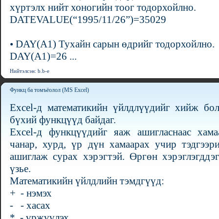
хүртэлх нийт хоногийн тоог тодорхойлно.
DATEVALUE(“1995/11/26”)=35029
• DAY(A1) Тухайн сарын өдрийг тодорхойлно.
DAY(A1)=26 ...
Нийтэлсэн: b.b-e
Функц ба томъёолол (MS Excel)
Excel-д математикийн үйлдлүүдийг хийж бол
бүхий функцүүд байдаг.
Excel-д функцүүдийг яаж ашигласнаас хама
чанар, хурд, үр дүн хамаарах учир тэдгээр
ашиглаж сурах хэрэгтэй. Өргөн хэрэглэгддэ
үзье.
Математикийн үйлдлийн тэмдгүүд:
+ - нэмэх
- - хасах
* - үржүүлэх