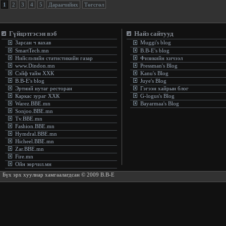
1
2
3
4
5
Дараачийнх
Төгсгөл
Гүйцэтгэсэн вэб
Найз сайтууд
Зарсан ч яахав
Muggi's blog
SmartTech.mn
B.B-E's blog
Нийслэлийн статистикийн газар
Физикийн хичээл
www.Dindon.mn
Pressman's Blog
Сэйф тайм ХХК
Kanu's Blog
B.B-E's blog
Juye's Blog
Эртний нутаг ресторан
Гэгээн хайрын блог
Каркас зураг ХХК
G-logus's Blog
Warez.BBE.mn
Bayarmaa's Blog
Sonjoo.BBE.mn
Tv.BBE.mn
Fashion.BBE.mn
Hymdral.BBE.mn
Hicheel.BBE.mn
Zar.BBE.mn
Fire.mn
Ойн зөрчил.мн
Бүх эрх хуулиар хамгаалагдсан © 2009 B.B-E