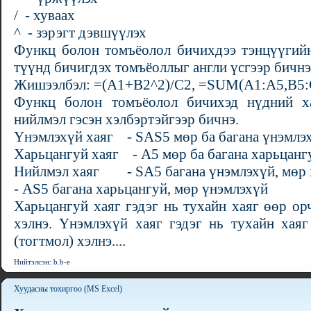
/ - хуваах
^ - зэрэгт дэвшүүлэх
Функц болон томъёолол бичихдээ тэнцүүгийн
түүнд бичигдэх томъёоллыг англи үсгээр бичнэ
Жишээлбэл: =(A1+B2^2)/C2, =SUM(A1:A5,B5:
Функц болон томъёолол бичихэд нүдний ха
нийлмэл гэсэн хэлбэртэйгээр бичнэ.
Үнэмлэхүй хаяг - SAS5 мөр ба багана үнэмлэ
Харьцангуй хаяг - А5 мөр ба багана харьцанг
Нийлмэл хаяг - SА5 багана үнэмлэхүй, мөр
- АS5 багана харьцангуй, мөр үнэмлэхүй
Харьцангуй хаяг гэдэг нь тухайн хаяг өөр о
хэлнэ. Үнэмлэхүй хаяг гэдэг нь тухайн хая
(тогтмол) хэлнэ....
Нийтэлсэн: b.b-e
Хуудасны тохиргоо (MS Excel)