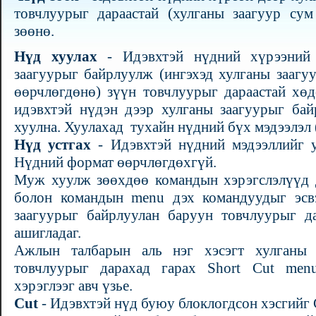
товчлуурыг дараастай (хулганы заагуур су
зөөнө.
Нүд хуулах
- Идэвхтэй нүдний хүрээний 
заагуурыг байрлуулж (ингэхэд хулганы заагу
өөрчлөгдөнө) зүүн товчлуурыг дараастай хөд
идэвхтэй нүдэн дээр хулганы заагуурыг бай
хуулна. Хуулахад тухайн нүдний бүх мэдээлэл 
Нүд устгах
- Идэвхтэй нүдний мэдээллийг ус
Нүдний формат өөрчлөгдөхгүй.
Муж хуулж зөөхдөө командын хэрэгслэлүүд д
болон командын menu дэх командуудыг эсвэ
заагуурыг байрлуулан баруун товчлуурыг да
ашигладаг.
Ажлын талбарын аль нэг хэсэгт хулганы 
товчлуурыг дарахад гарах Short Cut men
хэрэглээг авч үзье.
Cut
- Идэвхтэй нүд буюу блоклогдсон хэсгийг 