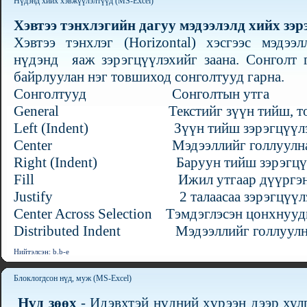
Нүдэнд хийх хэвжүүлэлтүүд (MS-Excel)
Хэвтээ тэнхлэгийн дагуу мэдээлэлд хийх зэр
Хэвтээ тэнхлэг (Horizontal) хэсгээс мэдээ
нүдэнд яаж зэрэгцүүлэхийг заана. Сонголт г
байрлуулан нэг товшиход сонголтууд гарна.
Сонголтууд Сонголтын утга
General Текстийг зүүн тийш, тоог ба
Left (Indent) Зүүн тийш зэрэгцүүлэл
Center Мэдээллийг голлуулна
Right (Indent) Баруун тийш зэрэгцүүл
Fill Ижил утгаар дүүргэн
Justify 2 талаасаа зэрэгцүүлэлт
Center Across Selection Тэмдэглэсэн цонхнууд
Distributed Indent Мэдээллийг голлуулн
Нийтэлсэн: b.b-e
Блоклогдсон нүд, муж (MS-Excel)
Нүд зөөх
- Идэвхтэй нүдний хүрээн дээр хул