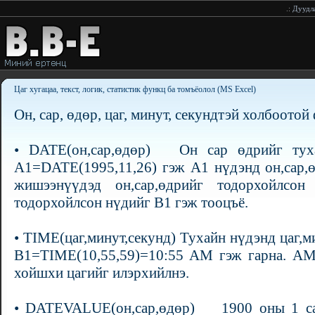
.:
Дуудлагаар принтер
Цаг хугацаа, текст, логик, статистик функц ба томъёолол (MS Excel)
Он, сар, өдөр, цаг, минут, секундтэй холбоото
• DATE(он,сар,өдөр) Он сар өдрийг туха
А1=DATE(1995,11,26) гэж А1 нүдэнд он,сар,
жишээнүүдэд он,сар,өдрийг тодорхойлсон 
тодорхойлсон нүдийг В1 гэж тооцъё.
• TIME(цаг,минут,секунд) Тухайн нүдэнд цаг,
В1=TIME(10,55,59)=10:55 AM гэж гарна. AM
хойшхи цагийг илэрхийлнэ.
• DATEVALUE(он,сар,өдөр) 1900 оны 1 сар