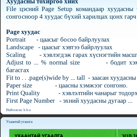
Хуудасны тохиргоо хийх
File цэсний Page Setup командаар хуудасны
сонгосноор 4 хуудас бүхий харилцах цонх гарч
Page хуудас
Portrait - цаасыг босоо байрлуулах
Landscape - цаасыг хэвтээ байрлуулах
Scaling - хэвлэгдэж гарах хүснэгтийн масш
Adjust to ... % normal size - бодит хэм
багасгах
Fit to . . .page(s)wide by ... tall - заасан хууда
Paper size - цаасны хэмжээг сонгоно.
Print Quality - хэвлэлтийн чанарыг тодорх
First Page Number - эхний хуудасны дугаар ...
Нийтэлсэн: b.b-e
Ухаантай угаалга