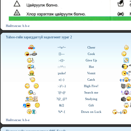
Нийтэлсэн: b.b-e
Yahoo-гийн харагддаггүй хөдөлгөөнт зураг 2
~^o^~
Cheer
[]---
Cook
:-(||>
Give Up
:::^^:::
Hot
:puke!
Vomit
o|:-)
Catch
:-)/\:-)
High Five!
'@-@
Search me
?@_@?
Studying
&[]
Gift
%*-{
Down on Luck
Нийтэлсэн: b.b-e