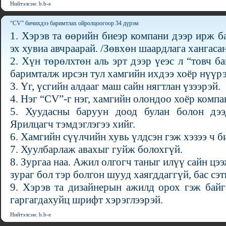
Нийтэлсэн: b.b-e
“CV” бичихдээ баримтлах ойролцоогоор 34 дүрэм
1. Хэрэв та өөрийн биеэр компани дээр ирж б
эх хувиа авчраарай. /Зөвхөн шаардлага хангасан
2. Хүн төрөлхтөн аль эрт дээр үеэс л “товч б
баримталж ирсэн тул хамгийн ихдээ хоёр нүүрэ
3. Үг, үсгийн алдааг маш сайн нягтлан үзээрэй.
4. Нэг “CV”-г нэг, хамгийн олондоо хоёр компа
5. Хуудасны баруун доод булан болон дээд
Ярилцагч тэмдэглэгээ хийг.
6. Хамгийн сүүлчийн хувь үлдсэн гэж хэзээ ч б
7. Хуулбарлаж авахыг гуйж болохгүй.
8. Зургаа наа. Ажил олгогч таныг илүү сайн цэ
зураг бол тэр болгон шууд хаягддаггүй, бас сэт
9. Хэрэв та дизайнерын ажилд орох гэж байг
гаргагдахуйц шрифт хэрэглээрэй.
Нийтэлсэн: b.b-e