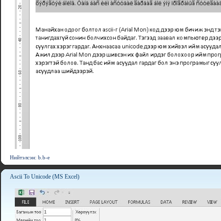
Нийтэлсэн: b.b-e
Ascii To Unicode (MS Excel)