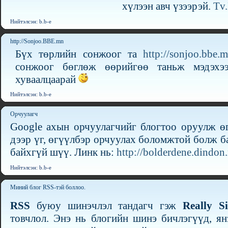
хүлээн авч үзээрэй.
Tv
Нийтэлсэн: b.b-e
http://Sonjoo.BBE.mn
Бүх төрлийн сонжоог та
http://sonjoo.bbe.
сонжоог бөглөж өөрийгөө таньж мэдэхээс
хуваалцаарай
Нийтэлсэн: b.b-e
Орчуулагч
Google ахын орчуулагчийг блогтоо оруулж өг
дээр үг, өгүүлбэр орчуулах боломжтой болж б
байхгүй шүү. Линк нь:
http://bolderdene.dindon
Нийтэлсэн: b.b-e
Миний блог RSS-тэй боллоо.
RSS
буюу шинэчлэл тандагч гэж
Really S
товчлол. Энэ нь блогийн шинэ бичлэгүүд, я