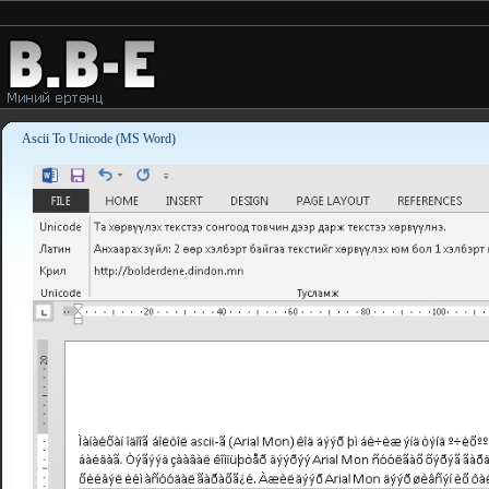
Ascii To Unicode (MS Word)