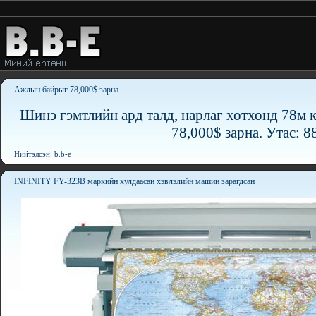
Ажлын байрыг 78,000$ зарна
Шинэ гэмтлийн ард талд, нарлаг хотхонд 78м 
78,000$ зарна. Утас: 
Нийтэлсэн: b.b-e
INFINITY FY-323B маркийн хулдаасан хэвлэлийн машин зарагдсан