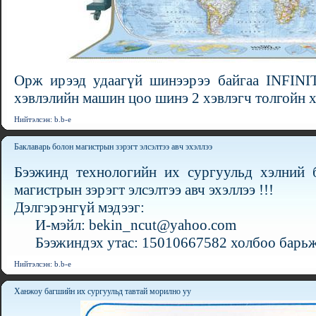
Орж ирээд удаагүй шинээрээ байгаа INFINI
хэвлэлийн машин цоо шинэ 2 хэвлэгч толгойн х
Нийтэлсэн: b.b-e
Баклаварь болон магистрын зэрэгт элсэлтээ авч эхэллээ
Бээжинд технологийн их сургуульд хэлний б
магистрын зэрэгт элсэлтээ авч эхэллээ !!!
Дэлгэрэнгүй мэдээг:
И-мэйл: bekin_ncut@yahoo.com
Бээжиндэх утас: 15010667582 холбоо барьж 
Нийтэлсэн: b.b-e
Ханжоу багшийн их сургуульд тавтай морилно уу