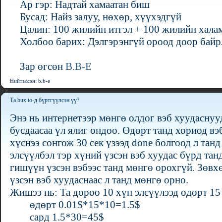
Ар гэр: Надтай хамаатан биш
Бусад: Найз залуу, нөхөр, хүүхэдгүй
Цалин: 100 жилийн итгэл + 100 жилийн хал
Холбоо барих: Дэлгэрэнгүй ороод доор байрл
Зар өгсөн
B.B-E
Нийтэлсэн: b.b-e
Та bux.to-д бүртгүүлсэн үү?
Энэ нь интернетээр мөнгө олдог вэб хуудаснуу
бусдаасаа үл ялиг ондоо. Өдөрт танд хориод вэ
хүснээ сонгож 30 сек үзээд done болгоод л танд
элсүүлбэл тэр хүний үзсэн вэб хуудас бүрд та
гишүүн үзсэн вэбээс танд мөнгө орохгүй. Зөвх
үзсэн вэб хуудаснаас л танд мөнгө орно.
Жишээ нь: Та дороо 10 хүн элсүүлээд өдөрт 15 
өдөрт 0.01$*15*10=1.5$
сард 1.5*30=45$