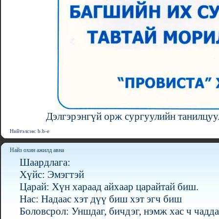
Дэлгэрэнгүй орж сургуулийн танилцуу
Нийтэлсэн: b.b-e
Найз охин ажилд авна
Шаардлага:
Хүйс: Эмэгтэй
Царай: Хүн хараад айхаар царайтай биш.
Нас: Надаас хэт дүү биш хэт эгч биш
Боловсрол: Уншдаг, бичдэг, нэмж хас ч чадда