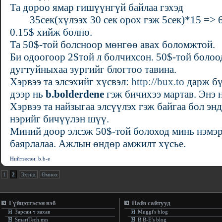
Та дороо ямар гишүүнгүй байлаа гэхэд
35сек(хүлээх 30 сек орох гэж 5сек)*15 => 6м
0.15$ хийж болно.
Та 50$-той болсноор мөнгөө авах боломжтой.
Би одоогоор 2$той л болчихсон. 50$-той болоо
дугтуйныхаа зургийг блогтоо тавина.
Хэрвээ та элсэхийг хүсвэл:
http://bux.to
дарж бү
дээр нь
b.bolderdene
гэж бичихээ мартав. Энэ н
Хэрвээ та найзыгаа элсүүлэх гэж байгаа бол эн
нэрийг бичүүлэн шүү.
Миний доор элсэж 50$-той болоход минь нэмэр 
баярлалаа. Ажлын өндөр амжилт хүсье.
Нийтэлсэн: b.b-e
1
2
Эхэнд
Өмнөх
Гүйцэтгэсэн вэб
Найз сайтууд
Зарсан ч яахав
Muggi's blog
SmartTech.mn
B.B-E's blog