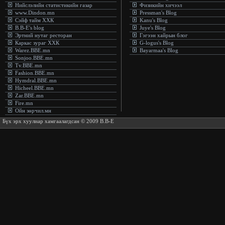
Нийслэлийн статистикийн газар
Физикийн хичээл
www.Dindon.mn
Pressman's Blog
Сэйф тайм ХХК
Kanu's Blog
B.B-E's blog
Juye's Blog
Эртний нутаг ресторан
Гэгээн хайрын блог
Каркас зураг ХХК
G-logus's Blog
Warez.BBE.mn
Bayarmaa's Blog
Sonjoo.BBE.mn
Tv.BBE.mn
Fashion.BBE.mn
Hymdral.BBE.mn
Hicheel.BBE.mn
Zar.BBE.mn
Fire.mn
Ойн зөрчил.мн
Бүх эрх хуулиар хамгаалагдсан © 2009 B.B-E