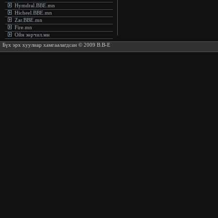
Hymdral.BBE.mn
Hicheel.BBE.mn
Zar.BBE.mn
Fire.mn
Ойн зөрчил.мн
Бүх эрх хуулиар хамгаалагдсан © 2009 B.B-E