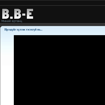
Ирээдүйг хүлээж тэсэхгүй нь...