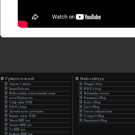
Гүйцэтгэсэн вэб
Найз сайтууд
Зарсан ч яахав
Muggi's blog
SmartTech.mn
B.B-E's blog
Нийслэлийн статистикийн газар
Физикийн хичээл
www.Dindon.mn
Pressman's Blog
Сэйф тайм ХХК
Kanu's Blog
B.B-E's blog
Juye's Blog
Эртний нутаг ресторан
Гэгээн хайрын блог
Каркас зураг ХХК
G-logus's Blog
Warez.BBE.mn
Bayarmaa's Blog
Sonjoo.BBE.mn
Tv.BBE.mn
Fashion.BBE.mn