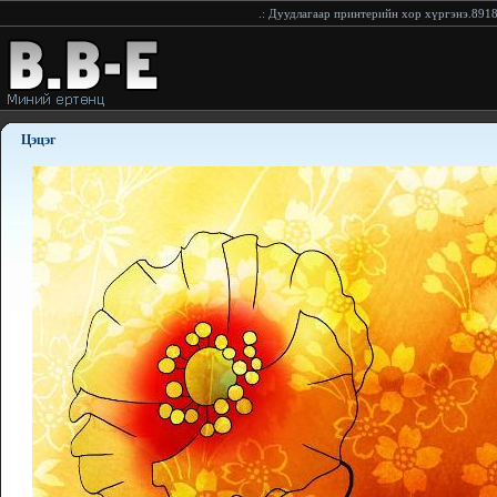
 принтерийн хор хүргэнэ.89181154
:..:
хор хүргэнэ.94228233
:..:
Дуудлагаар принтерийн х
Цэцэг