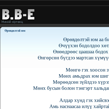
Өрөвдөлтэй юм
Өрөвдөлтэй юм аа б
Өчүүхэн бодолдоо хөт
Өнөөдрөөс цаашаа бодох
Өнгөрсөн бүгдээ мартсан хүмү
Мөнгө гэх хоосон 
Мөнх амьдрах юм шиг 
Мөрөөдсөн зүйлдээ хүрэ
Мөнх бусын болон тэнгэрт хальда
Алдар хүнд гэх хийсвэ
Амь наснаасаа илүү хайрта