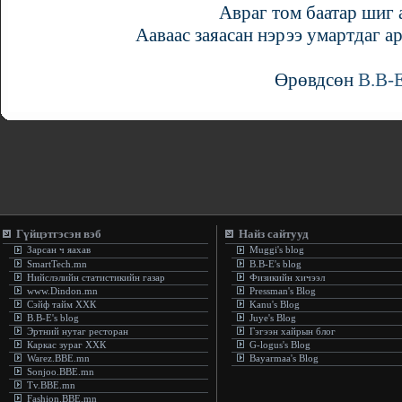
Авраг том баатар шиг
Ааваас заяасан нэрээ умартдаг 
Өрөвдсөн
B.B-
Гүйцэтгэсэн вэб
Найз сайтууд
Зарсан ч яахав
Muggi's blog
SmartTech.mn
B.B-E's blog
Нийслэлийн статистикийн газар
Физикийн хичээл
www.Dindon.mn
Pressman's Blog
Сэйф тайм ХХК
Kanu's Blog
B.B-E's blog
Juye's Blog
Эртний нутаг ресторан
Гэгээн хайрын блог
Каркас зураг ХХК
G-logus's Blog
Warez.BBE.mn
Bayarmaa's Blog
Sonjoo.BBE.mn
Tv.BBE.mn
Fashion.BBE.mn