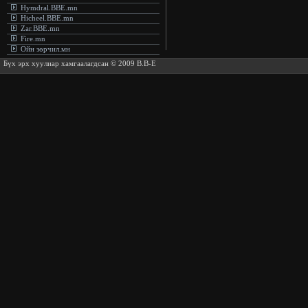
Hymdral.BBE.mn
Hicheel.BBE.mn
Zar.BBE.mn
Fire.mn
Ойн зөрчил.мн
Бүх эрх хуулиар хамгаалагдсан © 2009 B.B-E