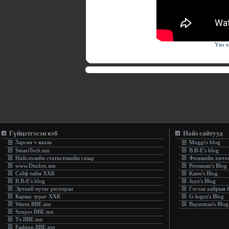
Үнэ х
Гүйцэтгэсэн вэб
Найз сайтууд
Зарсан ч яахав
Muggi's blog
SmartTech.mn
B.B-E's blog
Нийслэлийн статистикийн газар
Физикийн хичэ
www.Dindon.mn
Pressman's Blog
Сэйф тайм ХХК
Kanu's Blog
B.B-E's blog
Juye's Blog
Эртний нутаг ресторан
Гэгээн хайрын 
Каркас зураг ХХК
G-logus's Blog
Warez.BBE.mn
Bayarmaa's Blog
Sonjoo.BBE.mn
Tv.BBE.mn
Fashion.BBE.mn