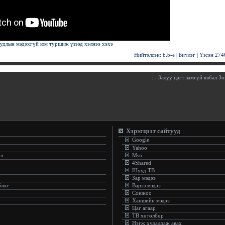
удлын мэдэхгүй юм туршиж үзээд хэлнээ хэхэ
Нийтэлсэн:
b.b-e
|
Бичлэг
| Үзсэн
274
.:
- Залуу цагт замгүй явбал Зө
Хэрэгцээт сайтууд
Google
Yahoo
эл
Msn
4Shared
Шууд ТВ
Зар мэдээ
блог
Варэз мэдээ
Сонжоо
Ханшийн мэдээ
Цаг агаар
ТВ хөтөлбөр
Нэгж худалдаж авах