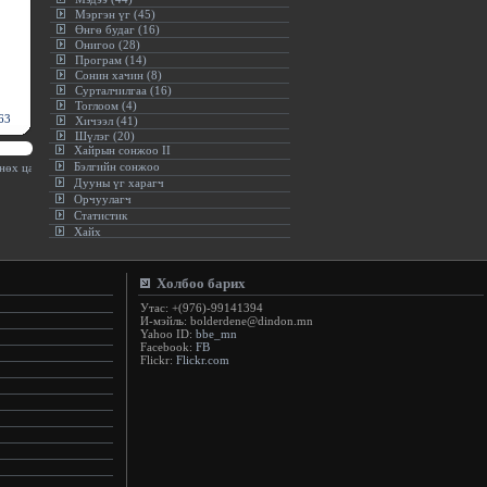
Мэргэн үг (45)
Өнгө будаг (16)
Онигоо (28)
Програм (14)
Сонин хачин (8)
Сурталчилгаа (16)
Тоглоом (4)
63
Хичээл (41)
Шүлэг (20)
Хайрын сонжоо II
Бэлгийн сонжоо
нөх цагт зовлон учирна(Монгол ардын зүйр цэцэн үгс)
:.
Дууны үг харагч
Орчуулагч
Статистик
Хайх
Холбоо барих
Утас: +(976)-99141394
И-мэйль: bolderdene@dindon.mn
Yahoo ID:
bbe_mn
Facebook:
FB
Flickr:
Flickr.com