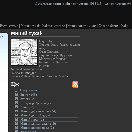
.:
Дуудлагаар принтерийн хор хүргэнэ.89181154
:..:
хор хүргэнэ.94228
|
|
|
|
|
Нүүр хуудас
Миний тухай
Хайрын сонжоо
Миний хийсэн ажил
Холбоо барих
Хайх
07
Нэр: Б.Б-Э
Төрсөн Өдөр: Үлгэр эхэлдэг
өдөр
Орд: Олуулаа
Төрсөн газар: Луу гариг
Мэргэжил: Манаач
Боловсрол: Цэцэрлэг
И-мэйл:
bolderdene@dindon.mn
Yahoo id:
bbe_mn
Товч тайлбар: Би бол чи биш. Би бол би.
Цэс
Нүүр хуудас
Бичлэг (48)
Зураг (25)
Интерьэр, Дизайн (27)
Кино (67)
Миний дарсан зураг (34)
Миний дуртай дуу (0)
Миний зураг (2)
Миний хийсэн ажил (18)
Миний хийсэн хоол (2)
Мэдээ (44)