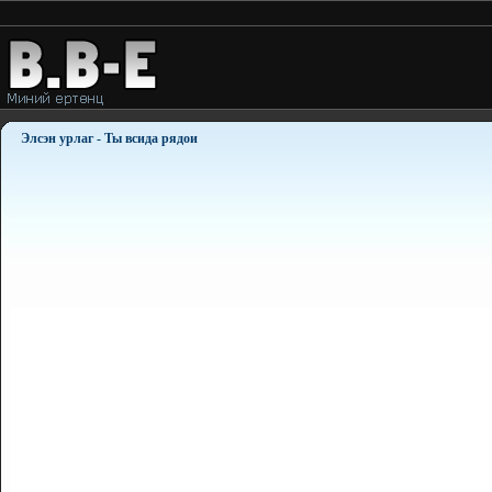
Элсэн урлаг - Ты всида рядои