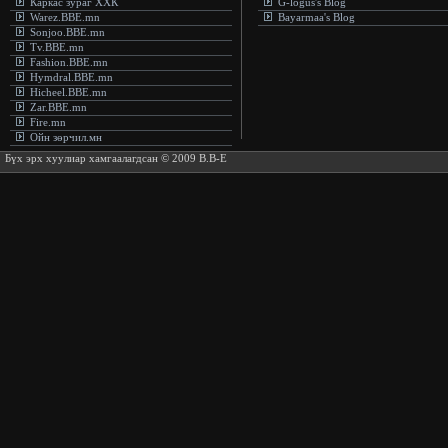
Каркас зураг ХХК
G-logus's Blog
Warez.BBE.mn
Bayarmaa's Blog
Sonjoo.BBE.mn
Tv.BBE.mn
Fashion.BBE.mn
Hymdral.BBE.mn
Hicheel.BBE.mn
Zar.BBE.mn
Fire.mn
Ойн зөрчил.мн
Бүх эрх хуулиар хамгаалагдсан © 2009 B.B-E