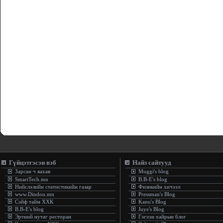
Гүйцэтгэсэн вэб
Найз сайтууд
Зарсан ч яахав
Muggi's blog
SmartTech.mn
B.B-E's blog
Нийслэлийн статистикийн газар
Физикийн хичээл
www.Dindon.mn
Pressman's Blog
Сэйф тайм ХХК
Kanu's Blog
B.B-E's blog
Juye's Blog
Эртний нутаг ресторан
Гэгээн хайрын блог