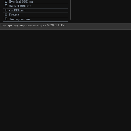
Hymdral.BBE.mn
Hicheel.BBE.mn
Zar.BBE.mn
Fire.mn
Ойн зөрчил.мн
Бүх эрх хуулиар хамгаалагдсан © 2009 B.B-E