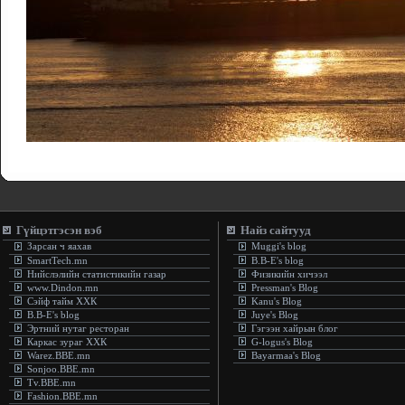
.:
- Баяжвал басамтг
Гүйцэтгэсэн вэб
Найз сайтууд
Зарсан ч яахав
Muggi's blog
SmartTech.mn
B.B-E's blog
Нийслэлийн статистикийн газар
Физикийн хичээл
www.Dindon.mn
Pressman's Blog
Сэйф тайм ХХК
Kanu's Blog
B.B-E's blog
Juye's Blog
Эртний нутаг ресторан
Гэгээн хайрын блог
Каркас зураг ХХК
G-logus's Blog
Warez.BBE.mn
Bayarmaa's Blog
Sonjoo.BBE.mn
Tv.BBE.mn
Fashion.BBE.mn