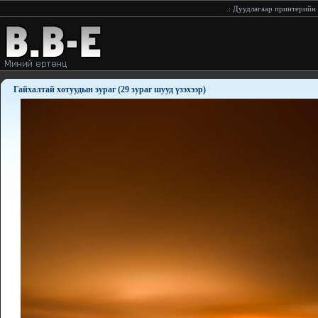
.:
Дуудлагаар принтерийн хор хүргэнэ. 94008233
:..:
Дуудлагаар принтер
Гайхалтай хотуудын зураг (29 зураг шууд үзэхээр)