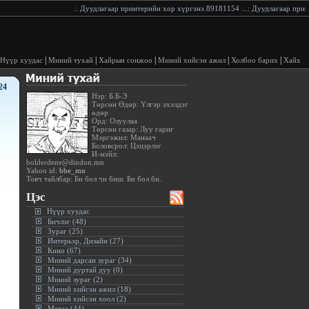
.:
Дуудлагаар принтерийн хор хүргэнэ.89181154
:..:
Дуудлагаар принтер
|
|
|
|
|
Нүүр хуудас
Миний тухай
Хайрын сонжоо
Миний хийсэн ажил
Холбоо барих
Хайх
24
Нэр: Б.Б-Э
Төрсөн Өдөр: Үлгэр эхэлдэг
өдөр
Орд: Олуулаа
Төрсөн газар: Луу гариг
Мэргэжил: Манаач
Боловсрол: Цэцэрлэг
И-мэйл:
bolderdene@dindon.mn
Yahoo id:
bbe_mn
Товч тайлбар: Би бол чи биш. Би бол би.
Цэс
Нүүр хуудас
Бичлэг (48)
Зураг (25)
Интерьэр, Дизайн (27)
Кино (67)
Миний дарсан зураг (34)
Миний дуртай дуу (0)
Миний зураг (2)
Миний хийсэн ажил (18)
Миний хийсэн хоол (2)
Мэдээ (44)