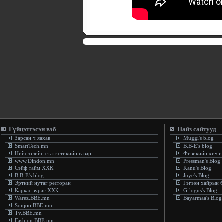
Гүйцэтгэсэн вэб
Найз сайтууд
Зарсан ч яахав
Muggi's blog
SmartTech.mn
B.B-E's blog
Нийслэлийн статистикийн газар
Физикийн хичэ
www.Dindon.mn
Pressman's Blog
Сэйф тайм ХХК
Kanu's Blog
B.B-E's blog
Juye's Blog
Эртний нутаг ресторан
Гэгээн хайрын 
Каркас зураг ХХК
G-logus's Blog
Warez.BBE.mn
Bayarmaa's Blog
Sonjoo.BBE.mn
Tv.BBE.mn
Fashion.BBE.mn