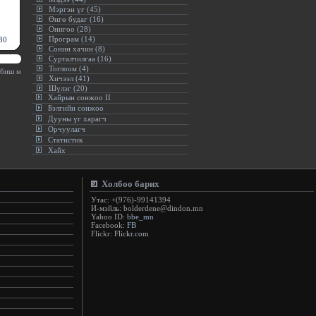
Мэргэн үг (45)
Өнгө будаг (16)
Онигоо (28)
Програм (14)
30
Сонин хачин (8)
Сурталчилгаа (16)
Тоглоом (4)
биш мод, ургамал дээр ургадаг хоолыг илүү ид.(Амьдралын хэвшил болгох)
:.
Хичээл (41)
Шүлэг (20)
Хайрын сонжоо II
Бэлгийн сонжоо
Дууны үг харагч
Орчуулагч
Статистик
Хайх
Холбоо барих
Утас: +(976)-99141394
И-мэйль: bolderdene@dindon.mn
Yahoo ID:
bbe_mn
Facebook:
FB
Flickr:
Flickr.com