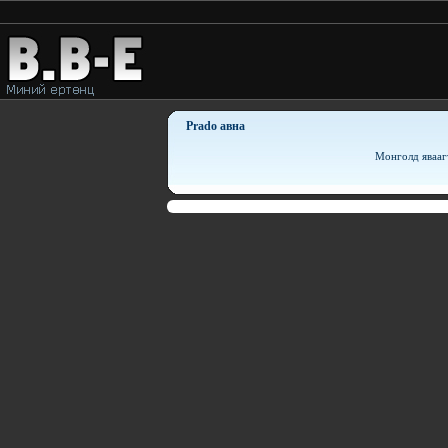
Prado авна
Монголд явааг