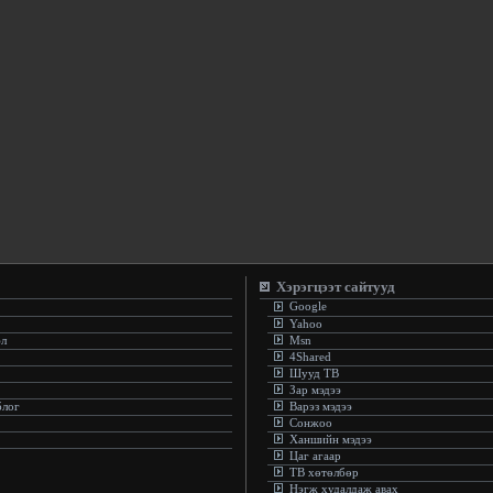
Хэрэгцээт сайтууд
Google
Yahoo
эл
Msn
4Shared
Шууд ТВ
Зар мэдээ
блог
Варэз мэдээ
Сонжоо
Ханшийн мэдээ
Цаг агаар
ТВ хөтөлбөр
Нэгж худалдаж авах