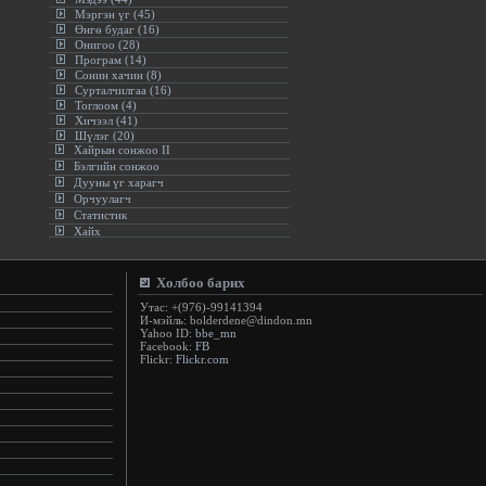
Мэргэн үг (45)
Өнгө будаг (16)
Онигоо (28)
Програм (14)
Сонин хачин (8)
Сурталчилгаа (16)
Тоглоом (4)
Хичээл (41)
Шүлэг (20)
Хайрын сонжоо II
Бэлгийн сонжоо
Дууны үг харагч
Орчуулагч
Статистик
Хайх
Холбоо барих
Утас: +(976)-99141394
И-мэйль: bolderdene@dindon.mn
Yahoo ID:
bbe_mn
Facebook:
FB
Flickr:
Flickr.com