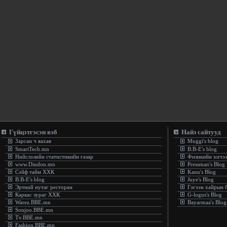
Гүйцэтгэсэн вэб
Найз сайтууд
Зарсан ч яахав
Muggi's blog
SmartTech.mn
B.B-E's blog
Нийслэлийн статистикийн газар
Физикийн хичэ
www.Dindon.mn
Pressman's Blog
Сэйф тайм ХХК
Kanu's Blog
B.B-E's blog
Juye's Blog
Эртний нутаг ресторан
Гэгээн хайрын 
Каркас зураг ХХК
G-logus's Blog
Warez.BBE.mn
Bayarmaa's Blog
Sonjoo.BBE.mn
Tv.BBE.mn
Fashion.BBE.mn