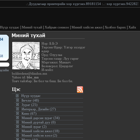
.:
Дуудлагаар принтерийн хор хүргэнэ.89181154
:..:
хор хүргэнэ.94228233
:.
|
|
|
|
|
Нүүр хуудас
Миний тухай
Хайрын сонжоо
Миний хийсэн ажил
Холбоо барих
Хайх
04
Нэр: Б.Б-Э
Төрсөн Өдөр: Үлгэр эхэлдэг
өдөр
Орд: Олуулаа
68
Төрсөн газар: Луу гариг
Мэргэжил: Манаач
Боловсрол: Цэцэрлэг
И-мэйл:
сийн цэгийг нь чи л тавина.(Жим Моррисон)
:.
bolderdene@dindon.mn
Yahoo id:
bbe_mn
Товч тайлбар: Би бол чи биш. Би бол би.
Цэс
Нүүр хуудас
Бичлэг (48)
Зураг (25)
Интерьэр, Дизайн (27)
Кино (67)
Миний дарсан зураг (34)
Миний дуртай дуу (0)
Миний зураг (2)
Миний хийсэн ажил (18)
Миний хийсэн хоол (2)
Мэдээ (44)