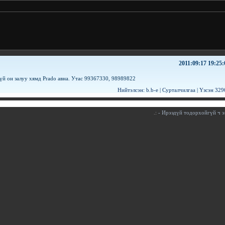
2011:09:17 19:25:
үй он залуу хямд Prado авна. Утас 99367330, 98989822
Нийтэлсэн:
b.b-e
|
Сурталчилгаа
| Үзсэн
329
.:
- Ирээдүй тодорхойгүй ч эц