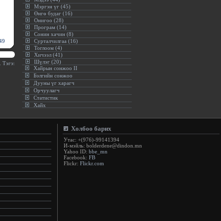
Мэргэн үг (45)
Өнгө будаг (16)
Онигоо (28)
Програм (14)
Сонин хачин (8)
49
Сурталчилгаа (16)
Тоглоом (4)
Хичээл (41)
Шүлэг (20)
 Тэгээд түүний хичээллэдэг, хамгийн дуртай спортын төрлийг нь шамдан суралц.(Нельсон М
Хайрын сонжоо II
Бэлгийн сонжоо
Дууны үг харагч
Орчуулагч
Статистик
Хайх
Холбоо барих
Утас: +(976)-99141394
И-мэйль: bolderdene@dindon.mn
Yahoo ID:
bbe_mn
Facebook:
FB
Flickr:
Flickr.com