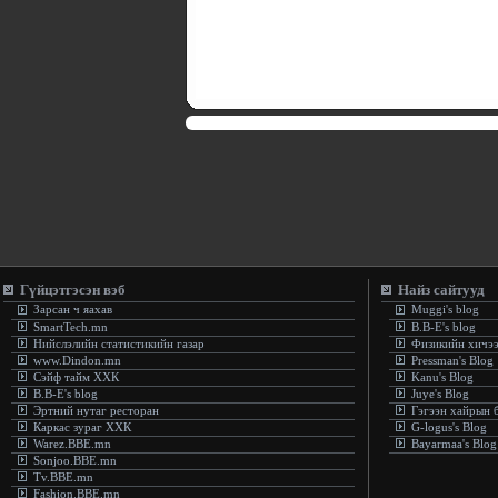
Гүйцэтгэсэн вэб
Найз сайтууд
Зарсан ч яахав
Muggi's blog
SmartTech.mn
B.B-E's blog
Нийслэлийн статистикийн газар
Физикийн хичэ
www.Dindon.mn
Pressman's Blog
Сэйф тайм ХХК
Kanu's Blog
B.B-E's blog
Juye's Blog
Эртний нутаг ресторан
Гэгээн хайрын 
Каркас зураг ХХК
G-logus's Blog
Warez.BBE.mn
Bayarmaa's Blog
Sonjoo.BBE.mn
Tv.BBE.mn
Fashion.BBE.mn