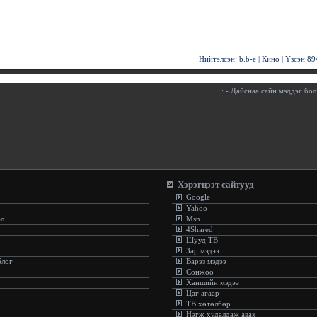
Нийтэлсэн:
b.b-e
|
Кино
| Үзсэн
89
.:
- Дайснаа сайн мэддэг бол.
Хэрэгцээт сайтууд
Google
Yahoo
эл
Msn
4Shared
Шууд ТВ
Зар мэдээ
блог
Варэз мэдээ
Сонжоо
Ханшийн мэдээ
Цаг агаар
ТВ хөтөлбөр
Нэгж худалдаж авах