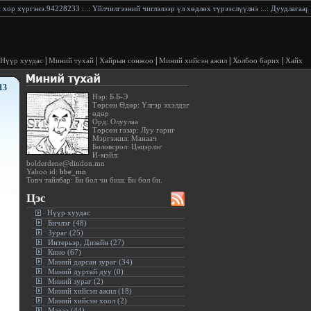
ний чиглэлээр үл хөдлөх түрээслүүлнэ
:..:
Дуудлагаар хор хүргэнэ.
:..:
Дуудлагаар хор хүр
|
|
|
|
|
Нүүр хуудас
Миний тухай
Хайрын сонжоо
Миний хийсэн ажил
Холбоо барих
Хайх
13
Нэр: Б.Б-Э
Төрсөн Өдөр: Үлгэр эхэлдэг
өдөр
Орд: Олуулаа
Төрсөн газар: Луу гариг
Мэргэжил: Манаач
Боловсрол: Цэцэрлэг
И-мэйл:
bolderdene@dindon.mn
Yahoo id:
bbe_mn
Товч тайлбар: Би бол чи биш. Би бол би.
Цэс
Нүүр хуудас
Бичлэг (48)
Зураг (25)
Интерьэр, Дизайн (27)
Кино (67)
Миний дарсан зураг (34)
Миний дуртай дуу (0)
Миний зураг (2)
Миний хийсэн ажил (18)
Миний хийсэн хоол (2)
Мэдээ (44)