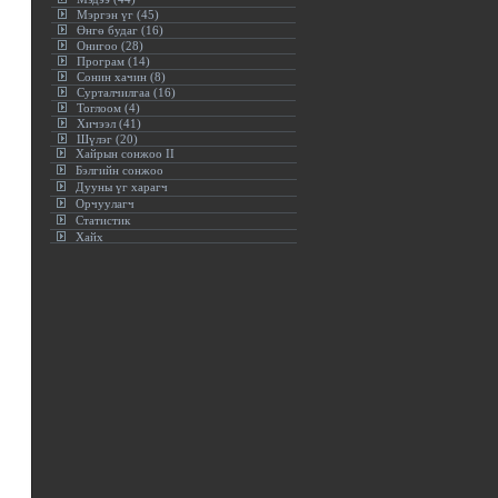
Мэргэн үг (45)
Өнгө будаг (16)
Онигоо (28)
Програм (14)
Сонин хачин (8)
Сурталчилгаа (16)
Тоглоом (4)
Хичээл (41)
Шүлэг (20)
Хайрын сонжоо II
Бэлгийн сонжоо
Дууны үг харагч
Орчуулагч
Статистик
Хайх