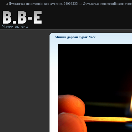
үргэнэ. 94008233
:..:
Дуудлагаар принтерийн хор хүргэнэ.94228233
:..:
Дуудлагаар принтер
Миний дарсан зураг №22