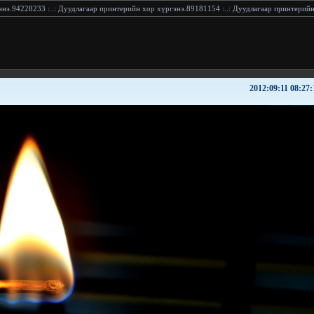
ийн хор хүргэнэ.89181154
:..:
Дуудлагаар принтерийн хор хүргэнэ.94228233
:..:
Үйлчилгээ
2012:09:11 08:27: