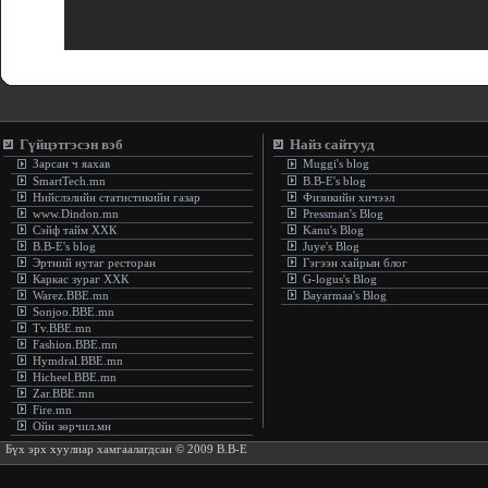
Гүйцэтгэсэн вэб
Найз сайтууд
Зарсан ч яахав
Muggi's blog
SmartTech.mn
B.B-E's blog
Нийслэлийн статистикийн газар
Физикийн хичээл
www.Dindon.mn
Pressman's Blog
Сэйф тайм ХХК
Kanu's Blog
B.B-E's blog
Juye's Blog
Эртний нутаг ресторан
Гэгээн хайрын блог
Каркас зураг ХХК
G-logus's Blog
Warez.BBE.mn
Bayarmaa's Blog
Sonjoo.BBE.mn
Tv.BBE.mn
Fashion.BBE.mn
Hymdral.BBE.mn
Hicheel.BBE.mn
Zar.BBE.mn
Fire.mn
Ойн зөрчил.мн
Бүх эрх хуулиар хамгаалагдсан © 2009 B.B-E