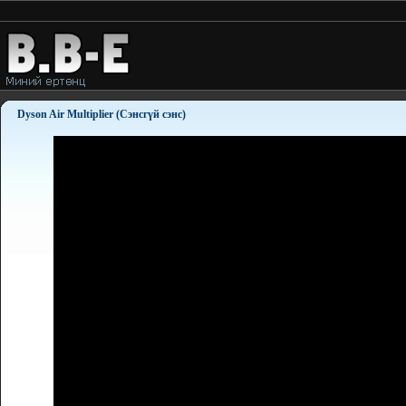
Dyson Air Multiplier (Сэнсгүй сэнс)