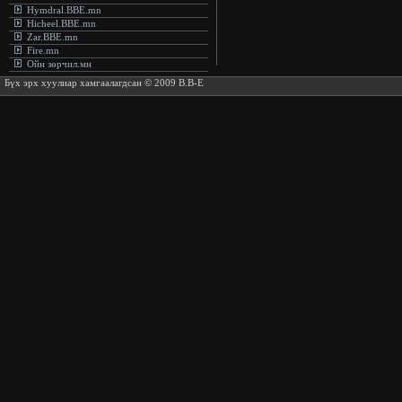
Hymdral.BBE.mn
Hicheel.BBE.mn
Zar.BBE.mn
Fire.mn
Ойн зөрчил.мн
Бүх эрх хуулиар хамгаалагдсан © 2009 B.B-E