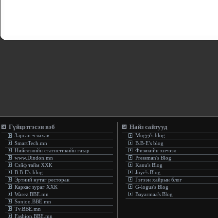
Гүйцэтгэсэн вэб
Найз сайтууд
Зарсан ч яахав
Muggi's blog
SmartTech.mn
B.B-E's blog
Нийслэлийн статистикийн газар
Физикийн хичээл
www.Dindon.mn
Pressman's Blog
Сэйф тайм ХХК
Kanu's Blog
B.B-E's blog
Juye's Blog
Эртний нутаг ресторан
Гэгээн хайрын блог
Каркас зураг ХХК
G-logus's Blog
Warez.BBE.mn
Bayarmaa's Blog
Sonjoo.BBE.mn
Tv.BBE.mn
Fashion.BBE.mn