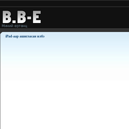
iPad-аар ашигласан илбэ