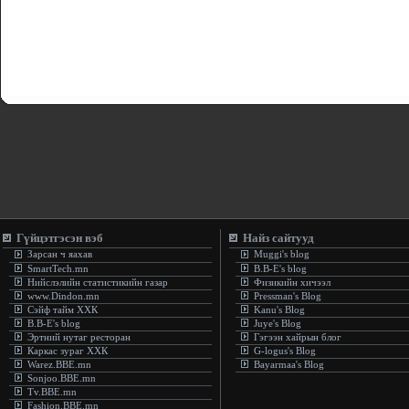
Гүйцэтгэсэн вэб
Найз сайтууд
Зарсан ч яахав
Muggi's blog
SmartTech.mn
B.B-E's blog
Нийслэлийн статистикийн газар
Физикийн хичээл
www.Dindon.mn
Pressman's Blog
Сэйф тайм ХХК
Kanu's Blog
B.B-E's blog
Juye's Blog
Эртний нутаг ресторан
Гэгээн хайрын блог
Каркас зураг ХХК
G-logus's Blog
Warez.BBE.mn
Bayarmaa's Blog
Sonjoo.BBE.mn
Tv.BBE.mn
Fashion.BBE.mn