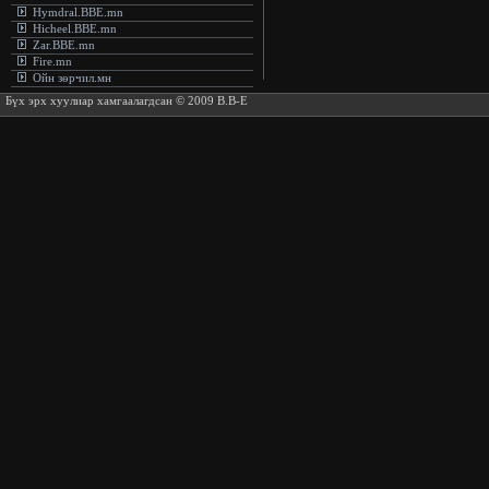
Hymdral.BBE.mn
Hicheel.BBE.mn
Zar.BBE.mn
Fire.mn
Ойн зөрчил.мн
Бүх эрх хуулиар хамгаалагдсан © 2009 B.B-E