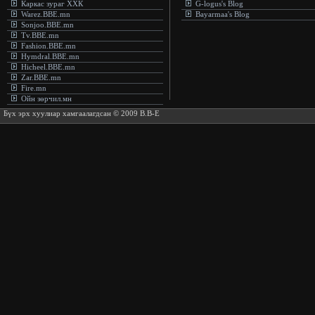
Каркас зураг ХХК
G-logus's Blog
Warez.BBE.mn
Bayarmaa's Blog
Sonjoo.BBE.mn
Tv.BBE.mn
Fashion.BBE.mn
Hymdral.BBE.mn
Hicheel.BBE.mn
Zar.BBE.mn
Fire.mn
Ойн зөрчил.мн
Бүх эрх хуулиар хамгаалагдсан © 2009 B.B-E