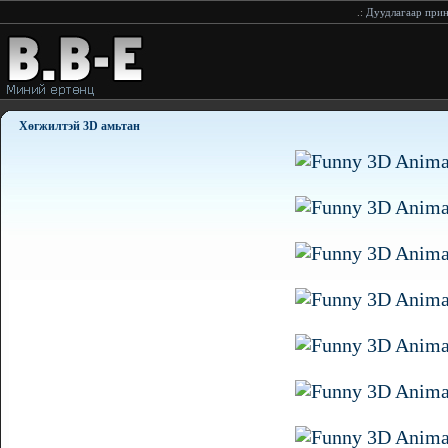
.:
Дуудлагаар принтери
Хөгжилтэй 3D амьтан