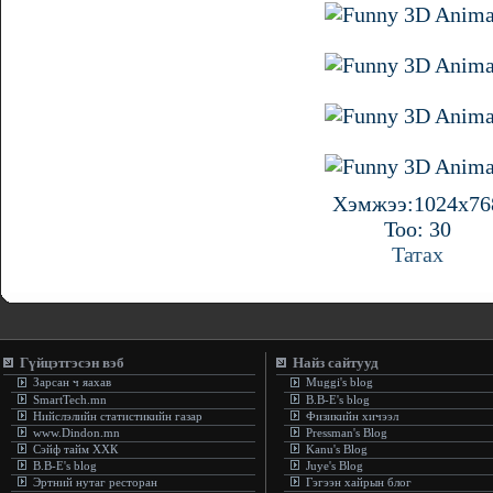
Хэмжээ:1024x76
Тоо: 30
Татах
Гүйцэтгэсэн вэб
Найз сайтууд
Зарсан ч яахав
Muggi's blog
SmartTech.mn
B.B-E's blog
Нийслэлийн статистикийн газар
Физикийн хичээл
www.Dindon.mn
Pressman's Blog
Сэйф тайм ХХК
Kanu's Blog
B.B-E's blog
Juye's Blog
Эртний нутаг ресторан
Гэгээн хайрын блог