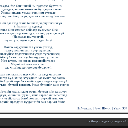
захдаа, бэл бэнчингий нь нүдээрээ бүртгэнэ
 идэхдээ, аяганы томыг нь бүгдээрээ шилнэ
Уншсан шүлэг, урьсан гэр, ном судраас
хойдохоо бодохгүй, хулгай хийхээ ид болгоно.
з юм даа гээд захиа бичихэд хариу бичихгүй
(Наалтыг нь задлаад
өнгө биш захидал байхаар нулимдаг биз)
ан юм даа гээд нанчид өргөхөд, ууж даахгүй
(Насаараа юм үзээгүй,
шунаг улс, шуналдаа согтдог биз)
Мөнгө харуулчихвал үнсэж үлгээд,
галзуу амьтан шиг нүүр шүлстэнэ
нгөгүйгээ мэдэгдчихвэл үүдээ түгжчихээд:
Байхгүй гэж хэл гээд багацуулаа турхирна
Мөр шүлэг, нэр зэрэг, цалингийн төлөө
Мөрийтэй тоглоомч шиг
аль ч найзаа хөнөөхөөс буцахгүй
хан тахил дарга нар хоёрт ил далд мөргөнө
н гэр бүл, эхнэр хүүхдийг цаг ямагт гөрөөлнө
байтугай өөрийн хэлийг сурах чадал хүрсэнгүй
тлээ, булхай тоглоом, бузар бүхнийг сайн сурчээ
ийгмийн маань идээт өвчин болсон ийм хүмүүст
үгүй, миний чацуутан, найз нараас минь багтаад
 ч үгүй, тэгэх ёстой юм шиг сүрхий явах юм
өрхий, ирээдүйн нүүрийг би яаж харнам билээ
Нийтэлсэн:
b.b-e
|
Шүлэг
| Үзсэн
334
.:
- Ямар ч алдаа дутагдалгүй н