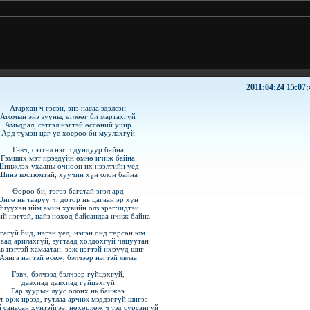
2011:04:24 15:07:
Атархан ч гэсэн, энэ насаа эдэлсэн
Атомын энэ зууны, өглөөг би мартахгүй
Амьдрал, сэтгэл нэгтэй өссөний учир
Ард түмэн цаг үе хоёроо би муулахгүй
Гэвч, сэтгэл нэг л дундуур байна
Гэмших мэт ирээдүйн өмнө ичиж байна
Шинжлэх ухааны өчнөөн их нээлтийн үед
Шинэ костюмтай, хуучин хүн олон байна
Өөрөө би, гэгээ багатай эгэл ард
Өнгө нь тааруу ч, дотор нь цагаан эр хүн
Өчүүхэн ийм амин хувийн олз эрэгчидтэй
ий нэгтэй, найз нөхөд байсандаа ичиж байна
гагүй бид, нэгэн үед, нэгэн онд төрсөн юм
аад арилахгүй, зугтаад холдохгүй чацуутан
в нэгтэй хамаатан, ээж нэгтэй ихрүүд шиг
Аянга нэгтэй өсөж, бэлчээр нэгтэй явлаа
Гэвч, бэлчээд бэлчээр гүйцэхгүй,
давхиад давхиад гүйцэхгүй
Гар зуурын луус олонх нь байжээ
т орж ирээд, гутлаа арчиж мэддэггүй шигээ
 санасан хүнтэйгээ, нөхөрлөж ч тэд сурсангүй