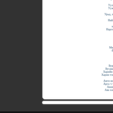
Уул
Ууж
Урьд, 
Най
м
Нарги
Мө
-
Бур
Бусды
Харийн 
Харин тэг
Анги н
Арга ч 
Ажиг
Аяа хө