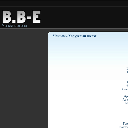
Чойном - Харууслын шvлэг
Өлг
Ар
Арч
Аа
Гэр
Гэмгүй