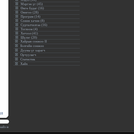
Мэргэн үг (45)
Өнгө будаг (16)
Онигоо (28)
Програм (14)
Сонин хачин (8)
Сурталчилгаа (16)
Тоглоом (4)
Хичээл (41)
Шүлэг (20)
Хайрын сонжоо II
Бэлгийн сонжоо
Дууны үг харагч
Орчуулагч
Статистик
Хайх
18
айз нөхөр гэж үгүй. Харин та тэднээс өө хайж эхэлвэл ямар ч найзгүй хоцорно.(Күнз)
:.