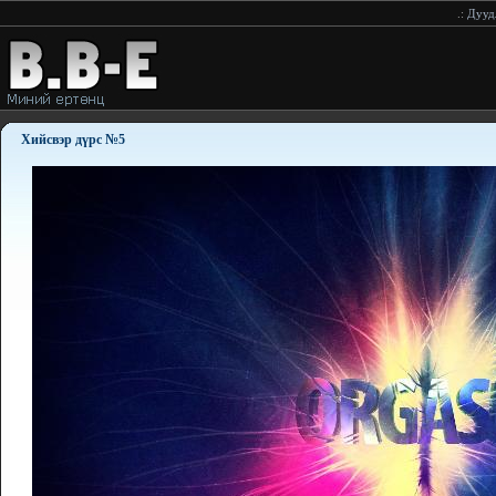
.:
Дуудлагаар принтерийн хор хүргэнэ.
Хийсвэр дүрс №5