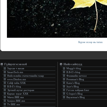
Бүрэн эхээр нь татах
.:
- 
Гүйцэтгэсэн вэб
Найз сайтууд
Зарсан ч яахав
Muggi's blog
SmartTech.mn
B.B-E's blog
Нийслэлийн статистикийн газар
Физикийн хичээл
www.Dindon.mn
Pressman's Blog
Сэйф тайм ХХК
Kanu's Blog
B.B-E's blog
Juye's Blog
Эртний нутаг ресторан
Гэгээн хайрын блог
Каркас зураг ХХК
G-logus's Blog
Warez.BBE.mn
Bayarmaa's Blog
Sonjoo.BBE.mn
Tv.BBE.mn