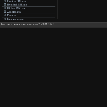
Fashion.BBE.mn
Hymdral.BBE.mn
Hicheel.BBE.mn
Zar.BBE.mn
Fire.mn
Ойн зөрчил.мн
Бүх эрх хуулиар хамгаалагдсан © 2009 B.B-E