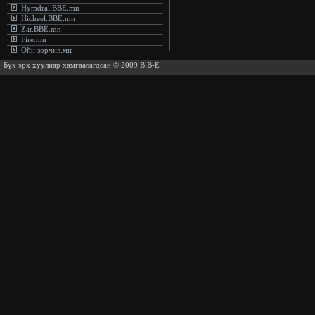
Hymdral.BBE.mn
Hicheel.BBE.mn
Zar.BBE.mn
Fire.mn
Ойн зөрчил.мн
Бүх эрх хуулиар хамгаалагдсан © 2009 B.B-E