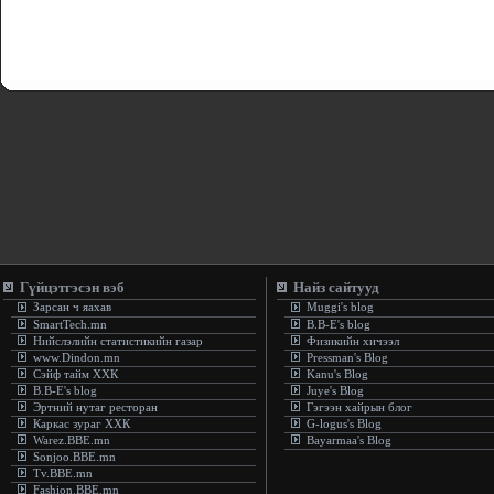
Гүйцэтгэсэн вэб
Найз сайтууд
Зарсан ч яахав
Muggi's blog
SmartTech.mn
B.B-E's blog
Нийслэлийн статистикийн газар
Физикийн хичээл
www.Dindon.mn
Pressman's Blog
Сэйф тайм ХХК
Kanu's Blog
B.B-E's blog
Juye's Blog
Эртний нутаг ресторан
Гэгээн хайрын блог
Каркас зураг ХХК
G-logus's Blog
Warez.BBE.mn
Bayarmaa's Blog
Sonjoo.BBE.mn
Tv.BBE.mn
Fashion.BBE.mn