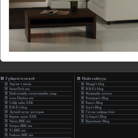
.:
- Сургу
Гүйцэтгэсэн вэб
Найз сайтууд
Зарсан ч яахав
Muggi's blog
SmartTech.mn
B.B-E's blog
Нийслэлийн статистикийн газар
Физикийн хичээл
www.Dindon.mn
Pressman's Blog
Сэйф тайм ХХК
Kanu's Blog
B.B-E's blog
Juye's Blog
Эртний нутаг ресторан
Гэгээн хайрын блог
Каркас зураг ХХК
G-logus's Blog
Warez.BBE.mn
Bayarmaa's Blog
Sonjoo.BBE.mn
Tv.BBE.mn
Fashion.BBE.mn