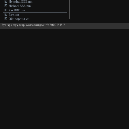
Hymdral.BBE.mn
Hicheel.BBE.mn
Zar.BBE.mn
Fire.mn
Ойн зөрчил.мн
Бүх эрх хуулиар хамгаалагдсан © 2009 B.B-E