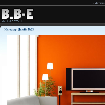
.:
Дуудлагаар принтерийн хор хүргэнэ.89181154
:.
Интерьэр, Дизайн №23