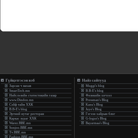
Гүйцэтгэсэн вэб
Найз сайтууд
Зарсан ч яахав
Muggi's blog
SmartTech.mn
B.B-E's blog
Нийслэлийн статистикийн газар
Физикийн хичээл
www.Dindon.mn
Pressman's Blog
Сэйф тайм ХХК
Kanu's Blog
B.B-E's blog
Juye's Blog
Эртний нутаг ресторан
Гэгээн хайрын блог
Каркас зураг ХХК
G-logus's Blog
Warez.BBE.mn
Bayarmaa's Blog
Sonjoo.BBE.mn
Tv.BBE.mn
Fashion.BBE.mn