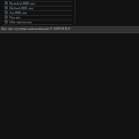
Hymdral.BBE.mn
Hicheel.BBE.mn
Zar.BBE.mn
Fire.mn
Ойн зөрчил.мн
Бүх эрх хуулиар хамгаалагдсан © 2009 B.B-E