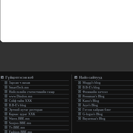
Гүйцэтгэсэн вэб
Найз сайтууд
Зарсан ч яахав
Muggi's blog
SmartTech.mn
B.B-E's blog
Нийслэлийн статистикийн газар
Физикийн хичээл
www.Dindon.mn
Pressman's Blog
Сэйф тайм ХХК
Kanu's Blog
B.B-E's blog
Juye's Blog
Эртний нутаг ресторан
Гэгээн хайрын блог
Каркас зураг ХХК
G-logus's Blog
Warez.BBE.mn
Bayarmaa's Blog
Sonjoo.BBE.mn
Tv.BBE.mn
Fashion.BBE.mn