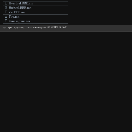
Hymdral.BBE.mn
Hicheel.BBE.mn
Zar.BBE.mn
Fire.mn
Ойн зөрчил.мн
Бүх эрх хуулиар хамгаалагдсан © 2009 B.B-E