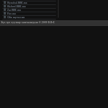
Hymdral.BBE.mn
Hicheel.BBE.mn
Zar.BBE.mn
Fire.mn
Ойн зөрчил.мн
Бүх эрх хуулиар хамгаалагдсан © 2009 B.B-E