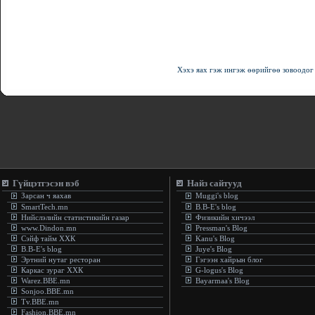
Хэхэ яах гэж ингэж өөрийгөө зовоодог
Гүйцэтгэсэн вэб
Найз сайтууд
Зарсан ч яахав
Muggi's blog
SmartTech.mn
B.B-E's blog
Нийслэлийн статистикийн газар
Физикийн хичээл
www.Dindon.mn
Pressman's Blog
Сэйф тайм ХХК
Kanu's Blog
B.B-E's blog
Juye's Blog
Эртний нутаг ресторан
Гэгээн хайрын блог
Каркас зураг ХХК
G-logus's Blog
Warez.BBE.mn
Bayarmaa's Blog
Sonjoo.BBE.mn
Tv.BBE.mn
Fashion.BBE.mn