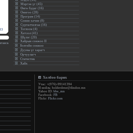
Мэргэн үг (45)
Өнгө будаг (16)
Онигоо (28)
Програм (14)
Сонин хачин (8)
Сурталчилгаа (16)
Тоглоом (4)
83
Хичээл (41)
Шүлэг (20)
Хайрын сонжоо II
аасаа илүү бай. Харин хэзээ ч битгий байгаагаасаа дор харагд.(Ангела Меркел)
:.
Бэлгийн сонжоо
Дууны үг харагч
Орчуулагч
Статистик
Хайх
Холбоо барих
Утас: +(976)-99141394
И-мэйль: bolderdene@dindon.mn
Yahoo ID:
bbe_mn
Facebook:
FB
Flickr:
Flickr.com