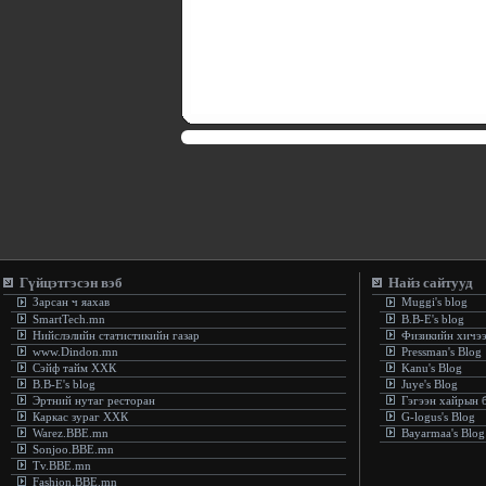
Гүйцэтгэсэн вэб
Найз сайтууд
Зарсан ч яахав
Muggi's blog
SmartTech.mn
B.B-E's blog
Нийслэлийн статистикийн газар
Физикийн хичэ
www.Dindon.mn
Pressman's Blog
Сэйф тайм ХХК
Kanu's Blog
B.B-E's blog
Juye's Blog
Эртний нутаг ресторан
Гэгээн хайрын 
Каркас зураг ХХК
G-logus's Blog
Warez.BBE.mn
Bayarmaa's Blog
Sonjoo.BBE.mn
Tv.BBE.mn
Fashion.BBE.mn