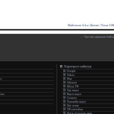
Нийтэлсэн:
b.b-e
|
Бичлэг
| Үзсэн
158
.:
- Үргэлж харагдаж байгааг
Хэрэгцээт сайтууд
Google
Yahoo
эл
Msn
4Shared
Шууд ТВ
Зар мэдээ
блог
Варэз мэдээ
Сонжоо
Ханшийн мэдээ
Цаг агаар
ТВ хөтөлбөр
Нэгж худалдаж авах