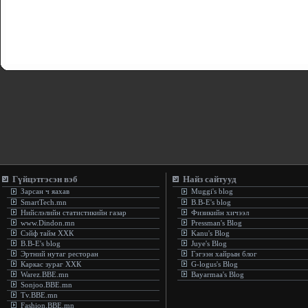
Гүйцэтгэсэн вэб
Найз сайтууд
Зарсан ч яахав
Muggi's blog
SmartTech.mn
B.B-E's blog
Нийслэлийн статистикийн газар
Физикийн хичээл
www.Dindon.mn
Pressman's Blog
Сэйф тайм ХХК
Kanu's Blog
B.B-E's blog
Juye's Blog
Эртний нутаг ресторан
Гэгээн хайрын блог
Каркас зураг ХХК
G-logus's Blog
Warez.BBE.mn
Bayarmaa's Blog
Sonjoo.BBE.mn
Tv.BBE.mn
Fashion.BBE.mn