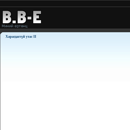
Харагдаггүй утас II