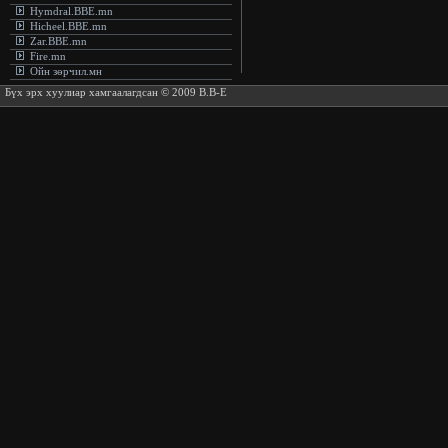
Hymdral.BBE.mn
Hicheel.BBE.mn
Zar.BBE.mn
Fire.mn
Ойн зөрчил.мн
Бүх эрх хуулиар хамгаалагдсан © 2009 B.B-E