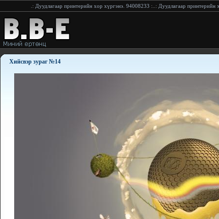
үргэнэ. 94008233
:..:
Дуудлагаар принтерийн хор хүргэнэ.94228233
:..:
Дуудлагаар принте
Хийсвэр зураг №14