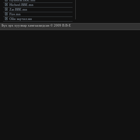
Hymdral.BBE.mn
Hicheel.BBE.mn
Zar.BBE.mn
Fire.mn
Ойн зөрчил.мн
Бүх эрх хуулиар хамгаалагдсан © 2009 B.B-E