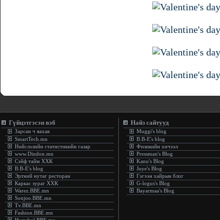
.:
Гүйцэтгэсэн вэб
Найз сайтууд
Зарсан ч яахав
Muggi's blog
SmartTech.mn
B.B-E's blog
Нийслэлийн статистикийн газар
Физикийн хичээл
www.Dindon.mn
Pressman's Blog
Сэйф тайм ХХК
Kanu's Blog
B.B-E's blog
Juye's Blog
Эртний нутаг ресторан
Гэгээн хайрын блог
Каркас зураг ХХК
G-logus's Blog
Warez.BBE.mn
Bayarmaa's Blog
Sonjoo.BBE.mn
Tv.BBE.mn
Fashion.BBE.mn