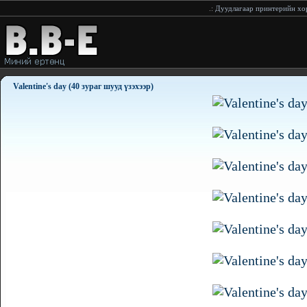
.:
Дуудлагаар принтерийн хор хүр
Valentine's day (40 зураг шууд үзэхээр)