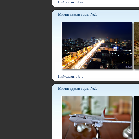
Нийтэлсэн: b.b-e
Миний дарсан зураг №26
Нийтэлсэн: b.b-e
Миний дарсан зураг №25