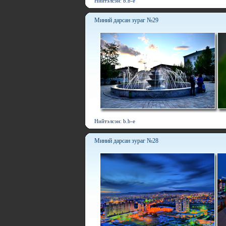
Нийтэлсэн: b.b-e
Миний дарсан зураг №29
Нийтэлсэн: b.b-e
Миний дарсан зураг №28