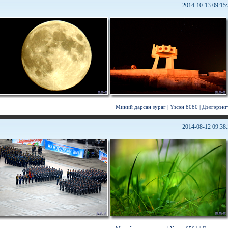
2014-10-13 09:15
Миний дарсан зураг
|
Үзсэн 8080
|
Дэлгэрэнг
2014-08-12 09:38