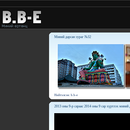
Миний дарсан зураг №32
Нийтэлсэн: b.b-e
2013 оны 9-р сараас 2014 оны 9 сар хүртлэх миний 