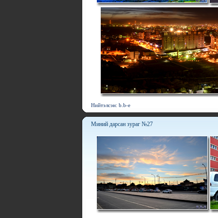
Нийтэлсэн: b.b-e
Миний дарсан зураг №27