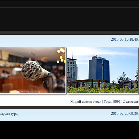
.:
Дуудлагаа
2015-05-16 18:40
Миний дарсан зураг
|
Үзсэн 8898
|
Дэлгэрэнг
дарсан зураг.
2015-02-26 09:39