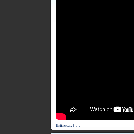
Нийтэлсэн: b.b-e