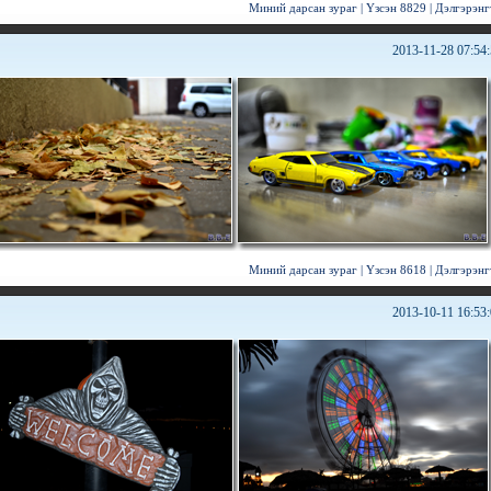
Миний дарсан зураг
|
Үзсэн 8829
|
Дэлгэрэнг
2013-11-28 07:54
Миний дарсан зураг
|
Үзсэн 8618
|
Дэлгэрэнг
2013-10-11 16:53