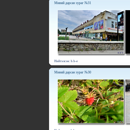
Миний дарсан зураг №31
Нийтэлсэн: b.b-e
Миний дарсан зураг №30