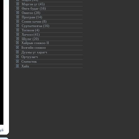
Мэргэн үг (45)
Өнгө будаг (16)
Онигоо (28)
Програм (14)
Сонин хачин (8)
Сурталчилгаа (16)
Тоглоом (4)
Хичээл (41)
Шүлэг (20)
Хайрын сонжоо II
Бэлгийн сонжоо
Дууны үг харагч
Орчуулагч
Статистик
Хайх
үй