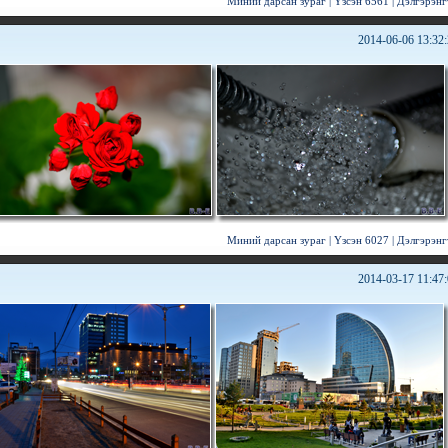
Миний дарсан зураг
|
Үзсэн 6561
|
Дэлгэрэнг
2014-06-06 13:32
Миний дарсан зураг
|
Үзсэн 6027
|
Дэлгэрэнг
2014-03-17 11:47