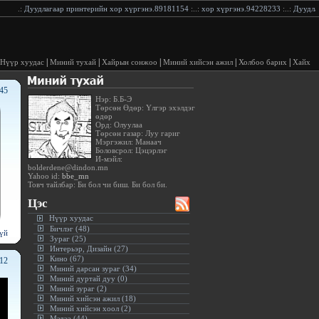
р принтерийн хор хүргэнэ.89181154
:..:
хор хүргэнэ.94228233
:..:
Дуудлагаар принтерийн 
|
|
|
|
|
Нүүр хуудас
Миний тухай
Хайрын сонжоо
Миний хийсэн ажил
Холбоо барих
Хайх
:45
Нэр: Б.Б-Э
Төрсөн Өдөр: Үлгэр эхэлдэг
өдөр
Орд: Олуулаа
Төрсөн газар: Луу гариг
Мэргэжил: Манаач
Боловсрол: Цэцэрлэг
И-мэйл:
bolderdene@dindon.mn
Yahoo id:
bbe_mn
Товч тайлбар: Би бол чи биш. Би бол би.
Цэс
Нүүр хуудас
Бичлэг (48)
үй
Зураг (25)
Интерьэр, Дизайн (27)
Кино (67)
:12
Миний дарсан зураг (34)
Миний дуртай дуу (0)
Миний зураг (2)
Миний хийсэн ажил (18)
Миний хийсэн хоол (2)
Мэдээ (44)