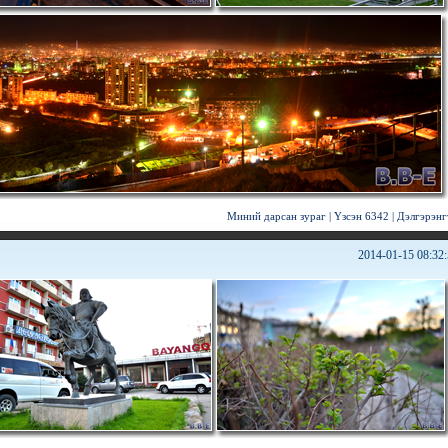
Миний дарсан зураг
|
Үзсэн 6342
|
Дэлгэрэнг
2014-01-15 08:32