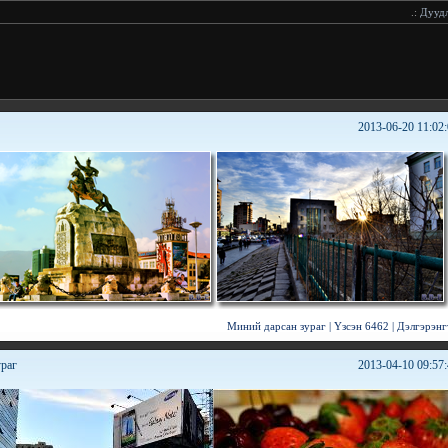
.:
Дуудлагаар принтерийн х
2013-06-20 11:02
Миний дарсан зураг
|
Үзсэн 6462
|
Дэлгэрэнг
ураг
2013-04-10 09:57