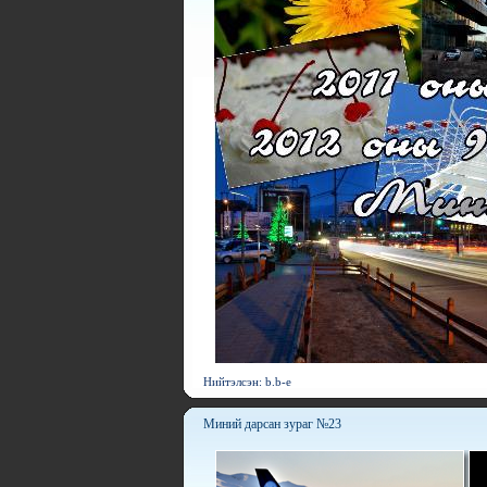
Нийтэлсэн: b.b-e
Миний дарсан зураг №23