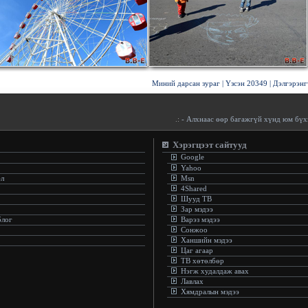
Миний дарсан зураг
|
Үзсэн 20349
|
Дэлгэрэнг
.:
- Алхнаас өөр багажгүй хүнд юм бүхэн хадаас
Хэрэгцээт сайтууд
Google
Yahoo
эл
Msn
4Shared
Шууд ТВ
Зар мэдээ
блог
Варэз мэдээ
Сонжоо
Ханшийн мэдээ
Цаг агаар
ТВ хөтөлбөр
Нэгж худалдаж авах
Лавлах
Хямдралын мэдээ