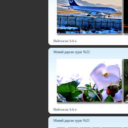
Нийтэлсэн: b.b-e
Миний дарсан зураг №22
Нийтэлсэн: b.b-e
Миний дарсан зураг №21