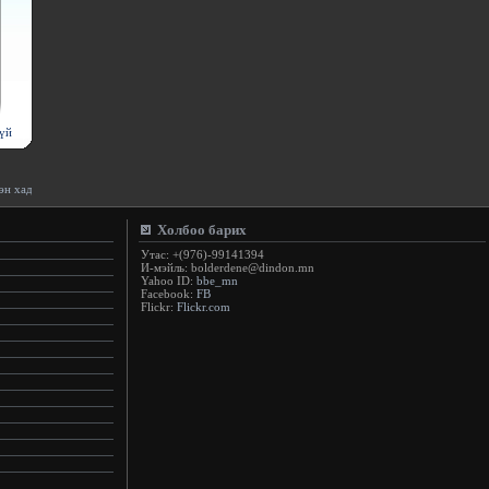
үй
 шиг харагдаж эхэлдэг.(Абрахам Маслоу)
:.
Холбоо барих
Утас: +(976)-99141394
И-мэйль: bolderdene@dindon.mn
Yahoo ID:
bbe_mn
Facebook:
FB
Flickr:
Flickr.com