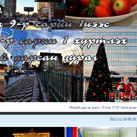
Миний дарсан зураг
|
Үзсэн 5718
|
Дэлгэрэнг
2012-12-28 09:10