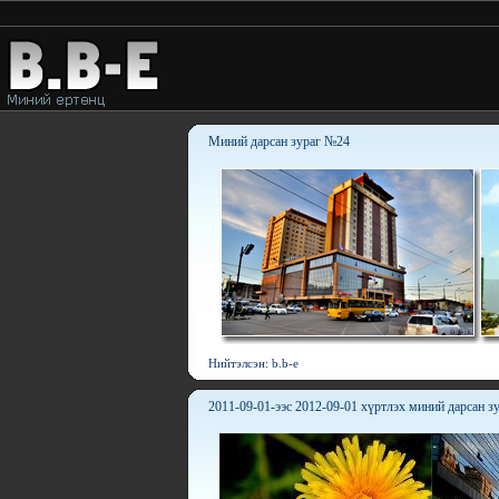
Миний дарсан зураг №24
Нийтэлсэн: b.b-e
2011-09-01-ээс 2012-09-01 хүртлэх миний дарсан з