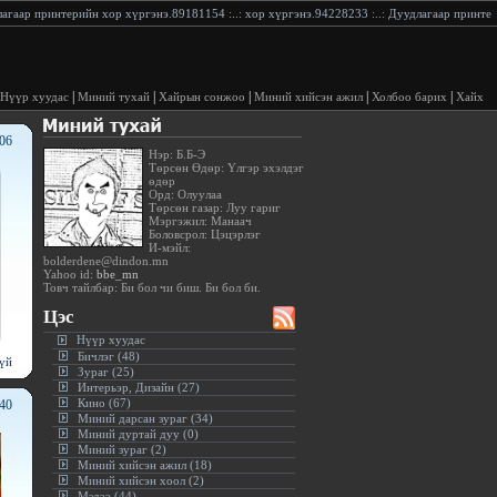
ор хүргэнэ.89181154
:..:
хор хүргэнэ.94228233
:..:
Дуудлагаар принтерийн хор хүргэнэ. 9
|
|
|
|
|
Нүүр хуудас
Миний тухай
Хайрын сонжоо
Миний хийсэн ажил
Холбоо барих
Хайх
:06
Нэр: Б.Б-Э
Төрсөн Өдөр: Үлгэр эхэлдэг
өдөр
Орд: Олуулаа
Төрсөн газар: Луу гариг
Мэргэжил: Манаач
Боловсрол: Цэцэрлэг
И-мэйл:
bolderdene@dindon.mn
Yahoo id:
bbe_mn
Товч тайлбар: Би бол чи биш. Би бол би.
Цэс
Нүүр хуудас
Бичлэг (48)
үй
Зураг (25)
Интерьэр, Дизайн (27)
Кино (67)
:40
Миний дарсан зураг (34)
Миний дуртай дуу (0)
Миний зураг (2)
Миний хийсэн ажил (18)
Миний хийсэн хоол (2)
Мэдээ (44)