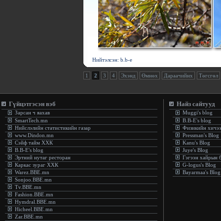
Нийтэлсэн: b.b-e
1
2
3
4
Эхэнд
Өмнөх
Дараачийнх
Төгсгөл
Гүйцэтгэсэн вэб
Найз сайтууд
Зарсан ч яахав
Muggi's blog
SmartTech.mn
B.B-E's blog
Нийслэлийн статистикийн газар
Физикийн хичэ
www.Dindon.mn
Pressman's Blog
Сэйф тайм ХХК
Kanu's Blog
B.B-E's blog
Juye's Blog
Эртний нутаг ресторан
Гэгээн хайрын 
Каркас зураг ХХК
G-logus's Blog
Warez.BBE.mn
Bayarmaa's Blog
Sonjoo.BBE.mn
Tv.BBE.mn
Fashion.BBE.mn
Hymdral.BBE.mn
Hicheel.BBE.mn
Zar.BBE.mn