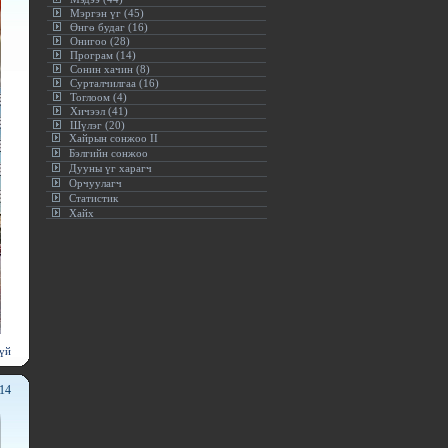
Мэргэн үг (45)
Өнгө будаг (16)
Онигоо (28)
Програм (14)
Сонин хачин (8)
Сурталчилгаа (16)
Тоглоом (4)
Хичээл (41)
Шүлэг (20)
Хайрын сонжоо II
Бэлгийн сонжоо
Дууны үг харагч
Орчуулагч
Статистик
Хайх
үй
:14