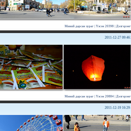
Миний дарсан зураг
|
Үзсэн 20398
|
Дэлгэрэнг
2011-12-27 09:46
Миний дарсан зураг
|
Үзсэн 20884
|
Дэлгэрэнг
2011-12-19 16:29