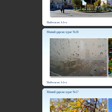
Нийтэлсэн: b.b-e
Миний дарсан зураг №18
Нийтэлсэн: b.b-e
Миний дарсан зураг №17