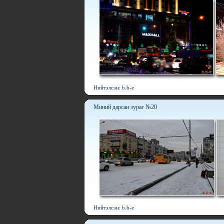
Нийтэлсэн: b.b-e
Миний дарсан зураг №20
Нийтэлсэн: b.b-e