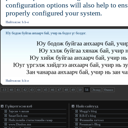
configuration options will also help to en
properly configured your system.
Нийтэлсэн: b.b-e
Юу бодож буйгаа анхаарч бай, учир нь бодол үг болдог.
Юу бодож буйгаа анхаарч бай, учир
Юу хэлж буйгаа хянаж бай, учир н
Юу хийж буйгаа анхаарч бай, учир нь
Юуг үргэлж хийдгээ анхаарч бай, учир нь зу
Зан чанараа анхаарч бай, учир нь зан ч
Нийтэлсэн: b.b-e
-13
40
41
42
43
44
45
46
47
48
49
50
51
Эхэнд
Өмнөх
Гүйцэтгэсэн вэб
Найз сайтууд
Зарсан ч яахав
Muggi's blog
SmartTech.mn
B.B-E's blog
Нийслэлийн статистикийн газар
Физикийн хичээл
www.Dindon.mn
Pressman's Blog