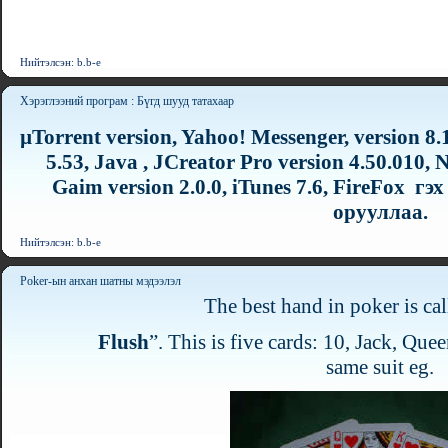
Нийтэлсэн: b.b-e
Хэрэглээний програм : Бүгд шууд татахаар
µTorrent version,
Yahoo! Messenger, version 8.
5.53, Java ,
JCreator Pro version 4.50.010,
N
Gaim version 2.0.0,
iTunes 7.6,
FireFox гэх
орууллаа.
Нийтэлсэн: b.b-e
Poker-ын анхан шатны мэдээлэл
The best hand in poker is cal
Flush
”. This is five cards: 10, Jack, Que
same suit eg.