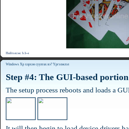
Нийтэлсэн: b.b-e
Windows Xp хэрхэн суулгах вэ? Үргэлжлэл
Step #4: The GUI-based portion
The setup process reboots and loads a GU
It will then begin to load device drivers b