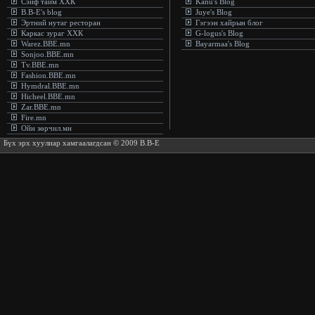
Сэйф тайм ХХК
Kanu's Blog
B.B-E's blog
Juye's Blog
Эртний нутаг ресторан
Гэгээн хайрын блог
Каркас зураг ХХК
G-logus's Blog
Warez.BBE.mn
Bayarmaa's Blog
Sonjoo.BBE.mn
Tv.BBE.mn
Fashion.BBE.mn
Hymdral.BBE.mn
Hicheel.BBE.mn
Zar.BBE.mn
Fire.mn
Ойн зөрчил.мн
Бүх эрх хуулиар хамгаалагдсан © 2009 B.B-E