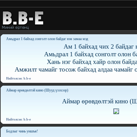
Амьдрал 1 байхад сонголт олон байдаг юм замаа мэд
Ам 1 байхад чих 2 байдаг 
Амьдрал 1 байхад сонголт олон б
Хань нэг байхад хайр олон байда
Амжилт чамайг тосож байхад алдаа чамайг 
Нийтэлсэн: b.b-e
Аймар өрөвдөлтэй кино (Шууд үзэхээр)
Аймар өрөвдөлтэй кино (Ш
Нийтэлсэн: b.b-e
Бодлыг чинь уншъя!