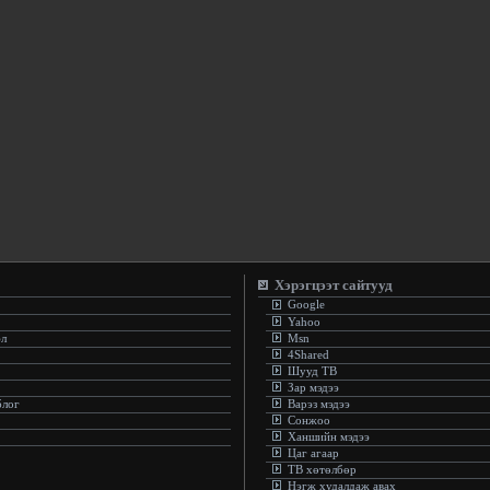
Хэрэгцээт сайтууд
Google
Yahoo
эл
Msn
4Shared
Шууд ТВ
Зар мэдээ
блог
Варэз мэдээ
Сонжоо
Ханшийн мэдээ
Цаг агаар
ТВ хөтөлбөр
Нэгж худалдаж авах