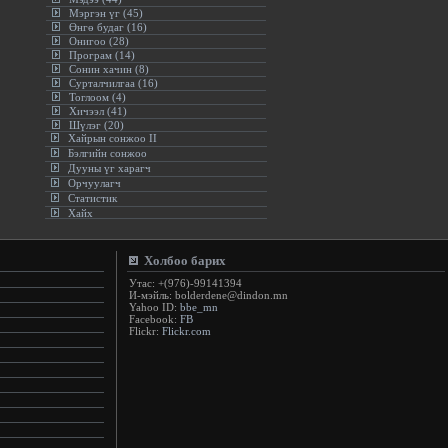
Мэргэн үг (45)
Өнгө будаг (16)
Онигоо (28)
Програм (14)
Сонин хачин (8)
Сурталчилгаа (16)
Тоглоом (4)
Хичээл (41)
Шүлэг (20)
Хайрын сонжоо II
Бэлгийн сонжоо
Дууны үг харагч
Орчуулагч
Статистик
Хайх
Холбоо барих
Утас: +(976)-99141394
И-мэйль: bolderdene@dindon.mn
Yahoo ID:
bbe_mn
Facebook:
FB
Flickr:
Flickr.com