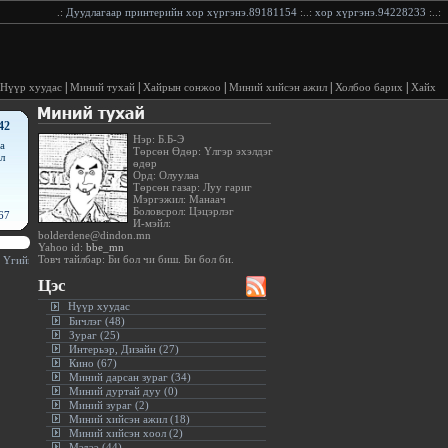
.:
Дуудлагаар принтерийн хор хүргэнэ.89181154
:..:
хор хүргэнэ.94228233
:..:
Дуу
|
|
|
|
|
Нүүр хуудас
Миний тухай
Хайрын сонжоо
Миний хийсэн ажил
Холбоо барих
Хайх
42
Нэр: Б.Б-Э
а
Төрсөн Өдөр: Үлгэр эхэлдэг
л
өдөр
Орд: Олуулаа
Төрсөн газар: Луу гариг
Мэргэжил: Манаач
Боловсрол: Цэцэрлэг
67
И-мэйл:
bolderdene@dindon.mn
Yahoo id:
bbe_mn
Товч тайлбар: Би бол чи биш. Би бол би.
 Үгийг амтлах гэж зүйр хэлэх(Монгол ардын зүйр цэцэн үгс)
:.
Цэс
Нүүр хуудас
Бичлэг (48)
Зураг (25)
Интерьэр, Дизайн (27)
Кино (67)
Миний дарсан зураг (34)
Миний дуртай дуу (0)
Миний зураг (2)
Миний хийсэн ажил (18)
Миний хийсэн хоол (2)
Мэдээ (44)