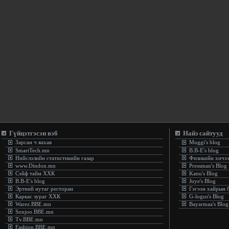
Гүйцэтгэсэн вэб
Найз сайтууд
Зарсан ч яахав
Muggi's blog
SmartTech.mn
B.B-E's blog
Нийслэлийн статистикийн газар
Физикийн хичэ
www.Dindon.mn
Pressman's Blog
Сэйф тайм ХХК
Kanu's Blog
B.B-E's blog
Juye's Blog
Эртний нутаг ресторан
Гэгээн хайрын 
Каркас зураг ХХК
G-logus's Blog
Warez.BBE.mn
Bayarmaa's Blog
Sonjoo.BBE.mn
Tv.BBE.mn
Fashion.BBE.mn