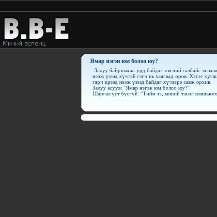
Ямар нэгэн юм болоо юу?
Залуу байрныхаа урд байдаг өвсний талбайг янзалж
нээж үзээд хүчтэй гэгч нь хаагаад оров. Хэсэг хуг
гарч ирээд нээж үзээд байдаг хүчээрэ савж орхив.
Залуу асуув: “Ямар нэгэн юм болоо юу?"
Шаргал үст бүсгүй: “Тийм ээ, миний тэнэг компью