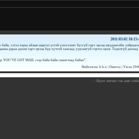
2011:03:02 18:15:
 байв, гэтэл хөрш айлын шаргал үстэй үзэсгэлэнт бүсгүй гарч ирээд шуудангийн хайрцага
ацааны дараа дахин гарч ирээд бүр хүчтэй хаагаад уурсангуй гэртээ оров. Төдөлгүй дахиад 
тер YOU’VE GOT MAIL гээд байн байн гажигтаад байна”.
Нийтэлсэн:
b.b-e
|
Онигоо
| Үзсэн
294
.:
- Идээг амтлах гэж давс хийх