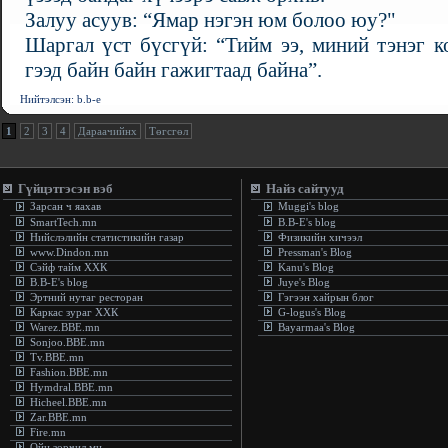
Залуу асуув: “Ямар нэгэн юм болоо юу?"
Шаргал үст бүсгүй: “Тийм ээ, миний тэнэ
гээд байн байн гажигтаад байна”.
Нийтэлсэн: b.b-e
1
2
3
4
Дараачийнх
Төгсгөл
Гүйцэтгэсэн вэб
Найз сайтууд
Зарсан ч яахав
Muggi's blog
SmartTech.mn
B.B-E's blog
Нийслэлийн статистикийн газар
Физикийн хичээл
www.Dindon.mn
Pressman's Blog
Сэйф тайм ХХК
Kanu's Blog
B.B-E's blog
Juye's Blog
Эртний нутаг ресторан
Гэгээн хайрын блог
Каркас зураг ХХК
G-logus's Blog
Warez.BBE.mn
Bayarmaa's Blog
Sonjoo.BBE.mn
Tv.BBE.mn
Fashion.BBE.mn
Hymdral.BBE.mn
Hicheel.BBE.mn
Zar.BBE.mn
Fire.mn
Ойн зөрчил.мн