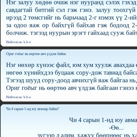
Нэг залуу хөдөө очиж нэг нууранд сэлэх гэхэ
савдагтай битгий сэл гэж гэнэ. залуу тоохгүй
ирээд 2 төмсгийг нь барьчаад 2-г нэмэх үү 2-ий
за одоо яаж ор байхгүй байхав гэж бодоод 2-
болчиж. тэгээд нуурын эрэгт гайхаад сууж байт
Нийтэлсэн: b.b-e
Ориг гоёыг нь өөртөө авч үлдэж байна
Нэг нөхөр хүнээс файл, юм хум хуулж авахдаа ө
нөгөө хүнийхдээ буцааж copy-дож тавиад байса
Тэгээд шууд copy-доод авчихгүй яаж байгаа нь
Ориг гоёыг нь өөртөө авч үлдэж байгаан гэнээ 
Нийтэлсэн: b.b-e
Чи 4 сарын 1-нд юу авмаар байна?
Чи 4 сарын 1-нд юу авма
-Өө...
зүгээр л алим, хажуу бөөpнөөс нь хаз