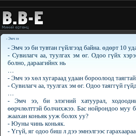
- Эмч ээ
- Эмч ээ би тувтан гүйлгээд байна. өдөрт 10 у
- Сувилагч аа, туулгах эм өг. Одоо гүйх хэ
болно, дараагийнх нь
…
- Эмч ээ хөл хугараад удаан бороолоод таягтай
- Сувилагч аа, туулгах эм өг. Одоо таяггүй гүй
…
- Эмч ээ, би элэгний хатуурал, ходоодн
өөрчлөлттэй болчихжээ. Бас нойрондоо муу б
жаахан коньяк ууж болох уу?
- Юуны чинь коньяк.
- Үгүй, яг одоо биш л дээ эмнэлгээс гарахаар