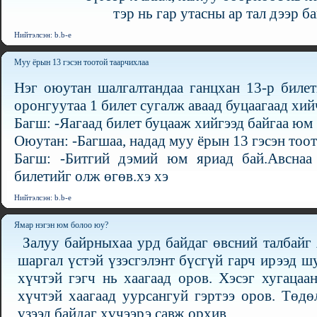
тэр нь гар утасны ар тал дээр ба
Нийтэлсэн: b.b-e
Муу ёрын 13 гэсэн тоотой таарчихлаа
Нэг оюутан шалгалтандаа ганцхан 13-р билет
оронгуутаа 1 билет сугалж аваад буцаагаад хий
Багш: -Яагаад билет буцааж хийгээд байгаа юм 
Оюутан: -Багшаа, надад муу ёрын 13 гэсэн тоот
Багш: -Битгий дэмий юм яриад бай.Авснаа 
билетийг олж өгөв.хэ хэ
Нийтэлсэн: b.b-e
Ямар нэгэн юм болоо юу?
Залуу байрныхаа урд байдаг өвсний талбайг 
шаргал үстэй үзэсгэлэнт бүсгүй гарч ирээд ш
хүчтэй гэгч нь хаагаад оров. Хэсэг хугацаа
хүчтэй хаагаад уурсангуй гэртээ оров. Төдө
үзээд байдаг хүчээрэ савж орхив.