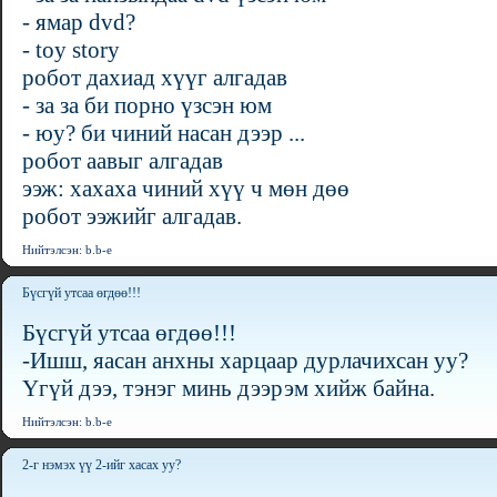
- ямар dvd?
- toy story
робот дахиад хүүг алгадав
- за за би порно үзсэн юм
- юу? би чиний насан дээр ...
робот аавыг алгадав
ээж: хахаха чиний хүү ч мөн дөө
робот ээжийг алгадав.
Нийтэлсэн: b.b-e
Бүсгүй утсаа өгдөө!!!
Бүсгүй утсаа өгдөө!!!
-Ишш, яасан анхны харцаар дурлачихсан уу?
Үгүй дээ, тэнэг минь дээрэм хийж байна.
Нийтэлсэн: b.b-e
2-г нэмэх үү 2-ийг хасах уу?