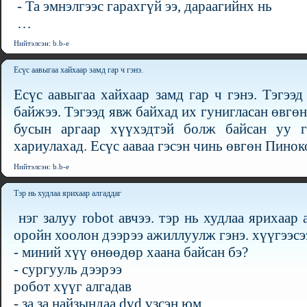
- Та эмнэлгээс гарахгүй ээ, дараагийнх нь
…
Нийтэлсэн: b.b-e
Есүс аавыгаа хайхаар замд гар ч гэнэ.
Есүс аавыгаа хайхаар замд гар ч гэнэ. Тэгээд
байжээ. Тэгээд явж байхад их гунигласан өвгөнт
бусын аргаар хүүхэдтэй болж байсан уу г
хариулахад. Есүс ааваа гэсэн чинь өвгөн Пинок
Нийтэлсэн: b.b-e
Тэр нь худлаа ярихаар алгаддаг
нэг залуу robot авчээ. тэр нь худлаа ярихаар 
оройн хоолон дээрээ ажиллуулж гэнэ. хүүгээсэ
- миний хүү өнөөдөр хаана байсан бэ?
- сургууль дээрээ
робот хүүг алгадав
- за за найзындаа dvd үзсэн юм