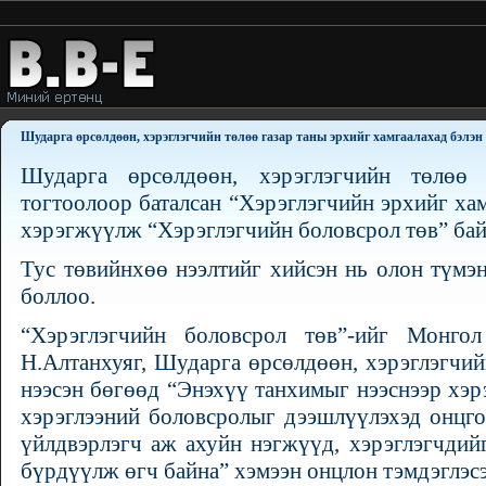
Шударга өрсөлдөөн, хэрэглэгчийн төлөө газар таны эрхийг хамгаалахад бэлэн
Шударга өрсөлдөөн, хэрэглэгчийн төлөө 
тогтоолоор баталсан “Хэрэглэгчийн эрхийг ха
хэрэгжүүлж “Хэрэглэгчийн боловсрол төв” бай
Тус төвийнхөө нээлтийг хийсэн нь олон түмэ
боллоо.
“Хэрэглэгчийн боловсрол төв”-ийг Монго
Н.Алтанхуяг, Шударга өрсөлдөөн, хэрэглэгчи
нээсэн бөгөөд “Энэхүү танхимыг нээснээр хэрэ
хэрэглээний боловсролыг дээшлүүлэхэд онцго
үйлдвэрлэгч аж ахуйн нэгжүүд, хэрэглэгчдий
бүрдүүлж өгч байна” хэмээн онцлон тэмдэглэс