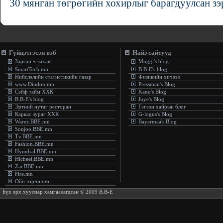
30 мянган төгрөгийн хохирлыг барагдуулсан з
Гүйцэтгэсэн вэб
Найз сайтууд
Зарсан ч яахав
Muggi's blog
SmartTech.mn
B.B-E's blog
Нийслэлийн статистикийн газар
Физикийн хичээл
www.Dindon.mn
Pressman's Blog
Сэйф тайм ХХК
Kanu's Blog
B.B-E's blog
Juye's Blog
Эртний нутаг ресторан
Гэгээн хайрын блог
Каркас зураг ХХК
G-logus's Blog
Warez.BBE.mn
Bayarmaa's Blog
Sonjoo.BBE.mn
Tv.BBE.mn
Fashion.BBE.mn
Hymdral.BBE.mn
Hicheel.BBE.mn
Zar.BBE.mn
Fire.mn
Ойн зөрчил.мн
Бүх эрх хуулиар хамгаалагдсан © 2009 B.B-E