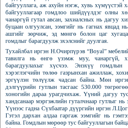
байгууллага, аж ахуйн нэгж, хувь хүмүүстэй х
байгууллагаар гомдлоо шийдүүлдэг олны хөл
чанаргүй гутал авсан, захиалсных нь дагуу х
буцаан олгуулсан, ээмгийг нь гагнах явцад нь
ашгийг зөрчиж, эд мөнгө болон цаг хугац
гомдлыг барагдуулж эхэлснийг дуулгая.
Тухайлбал иргэн Н.Очирпүрэв “Boyal” мебели
тавилга нь өнгө үзэмж муу, чанаргүй, х
барагдуулахыг хүсчээ. Энэхүү гомдлын
хэрэглэгчийн төлөө газрынхан ажиллаж, хохи
эргүүлэн төлүүлж чадсан байна. Мөн иргэ
дэлгүүрийн гутлын тасгаас 530.000 төгрөгөө
хоногийн дараа урагдчихаж. Үүний дагуу тус
хандсанаар мэргэжлийн гуталчнаар гутлыг нь 
Үүнээс гадна Сүхбаатар дүүргийн иргэн Л.Цогз
Гэтэл дархан алдаа гаргаж ээмгийг нь гэмт
байна. Гомдлын мөрөөр тус байгууллагын байц