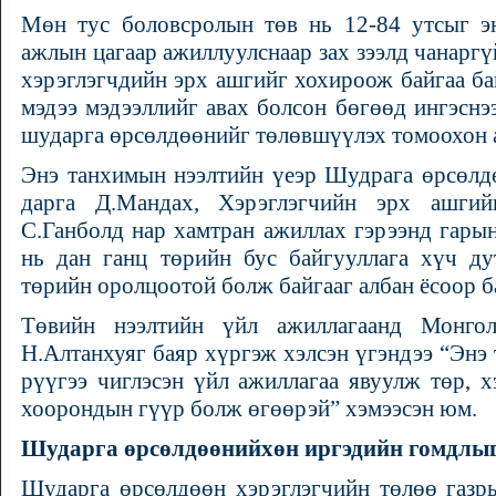
Мөн тус боловсролын төв нь 12-84 утсыг э
ажлын цагаар ажиллуулснаар зах зээлд чанаргү
хэрэглэгчдийн эрх ашгийг хохироож байгаа б
мэдээ мэдээллийг авах болсон бөгөөд ингэснээ
шударга өрсөлдөөнийг төлөвшүүлэх томоохон а
Энэ танхимын нээлтийн үеэр Шудрага өрсөлдө
дарга Д.Мандах, Хэрэглэгчийн эрх ашгий
С.Ганболд нар хамтран ажиллах гэрээнд гарын
нь дан ганц төрийн бус байгууллага хүч ду
төрийн оролцоотой болж байгааг албан ёсоор б
Төвийн нээлтийн үйл ажиллагаанд Монго
Н.Алтанхуяг баяр хүргэж хэлсэн үгэндээ “Энэ 
рүүгээ чиглэсэн үйл ажиллагаа явуулж төр, 
хоорондын гүүр болж өгөөрэй” хэмээсэн юм.
Шударга өрсөлдөөнийхөн иргэдийн гомдлыг
Шударга өрсөлдөөн хэрэглэгчийн төлөө газр