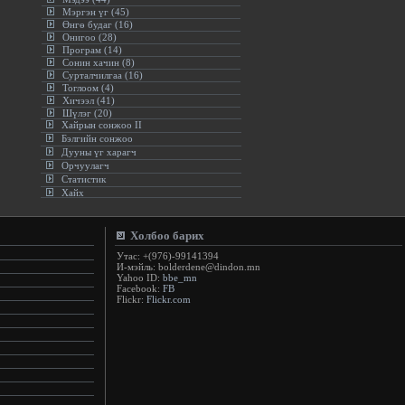
Мэргэн үг (45)
Өнгө будаг (16)
Онигоо (28)
Програм (14)
Сонин хачин (8)
Сурталчилгаа (16)
Тоглоом (4)
Хичээл (41)
Шүлэг (20)
Хайрын сонжоо II
Бэлгийн сонжоо
Дууны үг харагч
Орчуулагч
Статистик
Хайх
Холбоо барих
Утас: +(976)-99141394
И-мэйль: bolderdene@dindon.mn
Yahoo ID:
bbe_mn
Facebook:
FB
Flickr:
Flickr.com