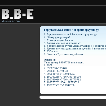
Гар утасныхаа эхний 4-н оронг оруулна уу
1. Гар утасныхаа эхний 4-н оронг оруулна уу
2. 80-аар үржүүлээрэй
3. Үржвэр дээрээ 1-г нэм
4. Хариуг 250-аар үржүүлнэ үү
5. Үржвэр дээрээ дугаарынхаа сүүлийн 4-н оронгоо 
6. Дахиад нэг удаа дугаарынхаа сүүлийн 4-н оронго
7. 250-г хас
8. Эцэст нь 2рт хуваагаад л боллоо.
Жишээ нь:
Таны дугаар 99887766 гэж бодий.
1. 9988
2. 9988*80=799040
3. 799040+1=799041
4. 799041*250=199760250
5. 199760250+7766=199768016
6. 199768016+7766=199775782
7. 199775782-250=199775532
8. 199775532/2=99887766