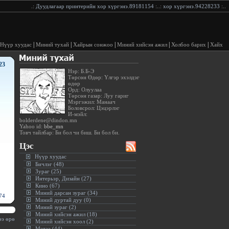
.:
Дуудлагаар принтерийн хор хүргэнэ.89181154
:..:
хор хүргэнэ.94228233
:..:
Ду
|
|
|
|
|
Нүүр хуудас
Миний тухай
Хайрын сонжоо
Миний хийсэн ажил
Холбоо барих
Хайх
23
Нэр: Б.Б-Э
Төрсөн Өдөр: Үлгэр эхэлдэг
өдөр
Орд: Олуулаа
Төрсөн газар: Луу гариг
Мэргэжил: Манаач
Боловсрол: Цэцэрлэг
И-мэйл:
bolderdene@dindon.mn
Yahoo id:
bbe_mn
Товч тайлбар: Би бол чи биш. Би бол би.
Цэс
Нүүр хуудас
Бичлэг (48)
Зураг (25)
Интерьэр, Дизайн (27)
Кино (67)
Миний дарсан зураг (34)
74
Миний дуртай дуу (0)
Миний зураг (2)
Миний хийсэн ажил (18)
э өрөөлд бүү хүс.(Сократ)
:.
Миний хийсэн хоол (2)
Мэдээ (44)