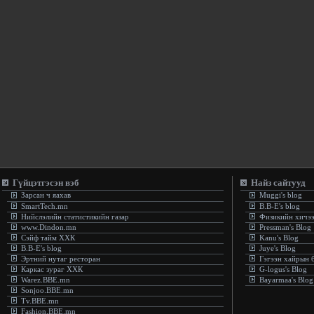
Гүйцэтгэсэн вэб
Найз сайтууд
Зарсан ч яахав
Muggi's blog
SmartTech.mn
B.B-E's blog
Нийслэлийн статистикийн газар
Физикийн хичэ
www.Dindon.mn
Pressman's Blog
Сэйф тайм ХХК
Kanu's Blog
B.B-E's blog
Juye's Blog
Эртний нутаг ресторан
Гэгээн хайрын 
Каркас зураг ХХК
G-logus's Blog
Warez.BBE.mn
Bayarmaa's Blog
Sonjoo.BBE.mn
Tv.BBE.mn
Fashion.BBE.mn