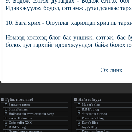
9. Бодож сэтгэх дутагдах - Бодож сэтгэх бол
Идэвхжүүлэх бодол, сэтгэмж дутагдсанаас тарх
10. Бага ярих - Оюунлаг харилцан яриа нь тар
Нэмээд хэлэхэд блог бас уншиж, сэтгэж, бас б
болох тул тархийг идэвхжүүлдэг байж болох 
Эх линк
Гүйцэтгэсэн вэб
Найз сайтууд
Зарсан ч яахав
Muggi's blog
SmartTech.mn
B.B-E's blog
Нийслэлийн статистикийн газар
Физикийн хичээл
www.Dindon.mn
Pressman's Blog
Сэйф тайм ХХК
Kanu's Blog
B.B-E's blog
Juye's Blog
Эртний нутаг ресторан
Гэгээн хайрын блог