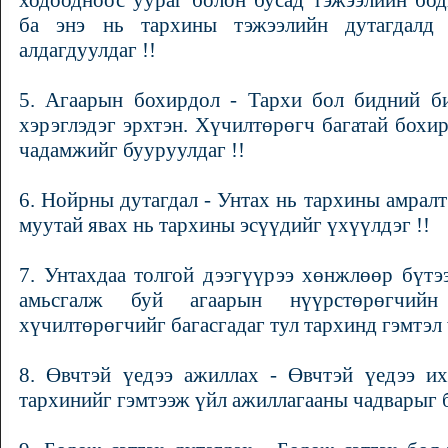
ходоодноос уураг болон бусад тэжээлийн бо
ба энэ нь тархины тэжээлийн дутагдалд 
алдагдуулдаг !!
5. Агаарын бохирдол - Тархи бол бидний б
хэрэглэдэг эрхтэн. Хүчилтөрөгч багатай бохир
чадамжийг бууруулдаг !!
6. Нойрны дутагдал - Унтах нь тархины амралт
муутай явах нь тархины эсүүдийг үхүүлдэг !!
7. Унтахдаа толгой дээгүүрээ хөнжлөөр бүтэ
амьсгалж буй агаарын нүүрстөрөгчийн 
хүчилтөрөгчийг багасгадаг тул тархинд гэмтэл 
8. Өвчтэй үедээ ажиллах - Өвчтэй үедээ их
тархинийг гэмтээж үйл ажиллагааны чадварыг б