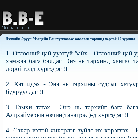
Дэлхийн Эрүүл Мэндийн Байгууллагаас зөвөлсөн тархинд хортой 10 зуршил
1. Өглөөний цай уухгүй байх - Өглөөний цай 
хэмжээ бага байдаг. Энэ нь тархинд хангалтт
доройтолд хүргэдэг !!
2. Хэт идэх - Энэ нь тархины судсыг хатуу
бууруулдаг !!
3. Тамхи татах - Энэ нь тархийг бага баг
Алцхаймерын өвчин(тэнэгрэл)-д хүргэдэг !!
4. Сахар ихтэй чихэрлэг зүйлс их хэрэглэх -