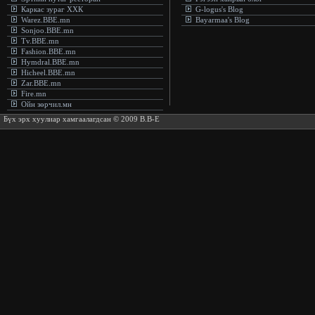
Каркас зураг ХХК
G-logus's Blog
Warez.BBE.mn
Bayarmaa's Blog
Sonjoo.BBE.mn
Tv.BBE.mn
Fashion.BBE.mn
Hymdral.BBE.mn
Hicheel.BBE.mn
Zar.BBE.mn
Fire.mn
Ойн зөрчил.мн
Бүх эрх хуулиар хамгаалагдсан © 2009 B.B-E