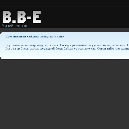
Есүс аавыгаа хайхаар замд гар ч гэнэ.
Есүс аавыгаа хайхаар замд гар ч гэнэ. Тэгээд хүн амьтнаас асуугаад явсаар л байжээ. Т
Есүс та ер бусын аргаар хүүхэдтэй болж байсан уу гэж асуухад. Өвгөн тийм гээд хариу