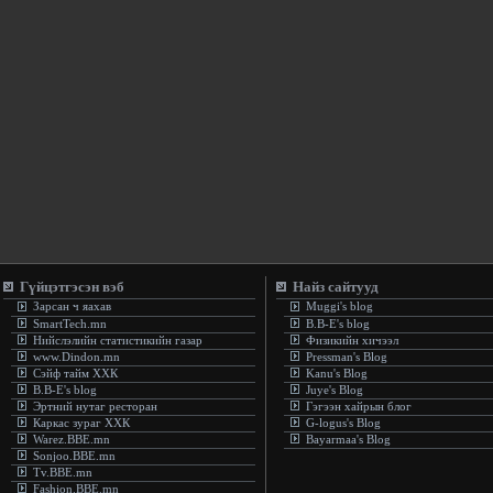
Гүйцэтгэсэн вэб
Найз сайтууд
Зарсан ч яахав
Muggi's blog
SmartTech.mn
B.B-E's blog
Нийслэлийн статистикийн газар
Физикийн хичээл
www.Dindon.mn
Pressman's Blog
Сэйф тайм ХХК
Kanu's Blog
B.B-E's blog
Juye's Blog
Эртний нутаг ресторан
Гэгээн хайрын блог
Каркас зураг ХХК
G-logus's Blog
Warez.BBE.mn
Bayarmaa's Blog
Sonjoo.BBE.mn
Tv.BBE.mn
Fashion.BBE.mn