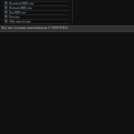
Hymdral.BBE.mn
Hicheel.BBE.mn
Zar.BBE.mn
Fire.mn
Ойн зөрчил.мн
Бүх эрх хуулиар хамгаалагдсан © 2009 B.B-E