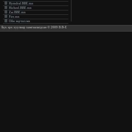
Hymdral.BBE.mn
Hicheel.BBE.mn
Zar.BBE.mn
Fire.mn
Ойн зөрчил.мн
Бүх эрх хуулиар хамгаалагдсан © 2009 B.B-E