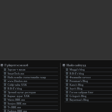
Гүйцэтгэсэн вэб
Найз сайтууд
Зарсан ч яахав
Muggi's blog
SmartTech.mn
B.B-E's blog
Нийслэлийн статистикийн газар
Физикийн хичээл
www.Dindon.mn
Pressman's Blog
Сэйф тайм ХХК
Kanu's Blog
B.B-E's blog
Juye's Blog
Эртний нутаг ресторан
Гэгээн хайрын блог
Каркас зураг ХХК
G-logus's Blog
Warez.BBE.mn
Bayarmaa's Blog
Sonjoo.BBE.mn
Tv.BBE.mn
Fashion.BBE.mn