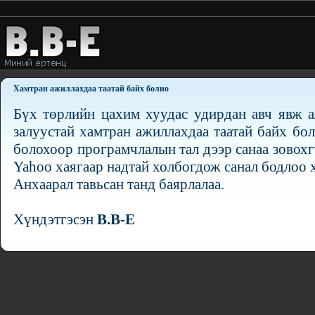
Хамтран ажиллахдаа таатай байх болно
Бүх төрлийн цахим хуудас удирдан авч явж 
залуустай хамтран ажиллахдаа таатай байх бо
болохоор програмчлалын тал дээр санаа зовох
Yahoo хаягаар надтай холбогдож санал бодлоо 
Анхаарал тавьсан танд баярлалаа.
Хүндэтгэсэн
B.B-E