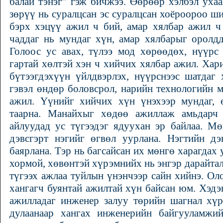
балай тэнэг” гэж бичжээ. Өөрөөр хэлбэл ухаа
зөрүү нь суралцсан эс суралцсан хоёроороо ш
бэрх хэцүү ажил ч бий, амар хялбар ажил ч
чаддаг нь мундаг хүн, амар хялбарыг оролд
Голоос ус авах, түлээ мод хөрөөдөх, нүүрс 
гартай хөлтэй хэн ч хийчих хялбар ажил. Ха
бүтээгдэхүүн үйлдвэрлэх, нүүрснээс шатдаг
гэвэл өндөр боловсрол, нарийн технологийн м
ажил. Үүнийг хийчих хүн үнэхээр мундаг,
таарна. Манайхыг хөдөө ажиллаж амьдарч 
айлуудад ус түгээдэг ядуухан эр байлаа. М
дэвсгэрт нэгийг өгвөл уурлана. Нэгтийн дэ
баярлана. Тэр нь багсайсан их мөнгө харагдах
хормой, хөвөнтэй хүрэмнийх нь энгэр дарайтал
түгээх ажлаа туйлын үнэнчээр сайн хийнэ. Ол
хангагч буянтай ажилтай хүн байсан юм. Хэд
ажилладаг инженер залуу төрийн шагнал хүрт
дулаанаар хангах инженерийн байгууламжи