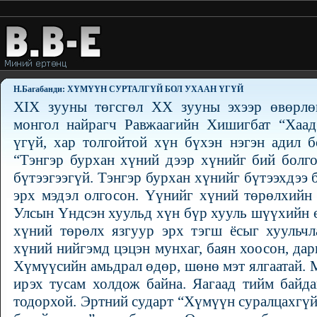
Н.Багабанди: ХҮМҮҮН СУРТАЛГҮЙ БОЛ УХААН ҮГҮЙ
XIX зууны төгсгөл ХХ зууны эхээр өвөрлө
монгол найрагч Равжаагийн Хишигбат “Хаад 
үгүй, хар толгойтой хүн бүхэн нэгэн адил б
“Тэнгэр бурхан хүний дээр хүнийг бий болг
бүтээгээгүй. Тэнгэр бурхан хүнийг бүтээхдээ 
эрх мэдэл олгосон. Үүнийг хүний төрөлхийн 
Улсын Үндсэн хуульд хүн бүр хууль шүүхийн ө
хүний төрөлх язгуур эрх тэгш ёсыг хуульчла
хүний нийгэмд цэцэн мунхаг, баян хоосон, дар
Хүмүүсийн амьдрал өдөр, шөнө мэт ялгаатай. 
ирэх тусам холдож байна. Яагаад тийм байд
тодорхой. Эртний сударт “Хүмүүн суралцахгүй 