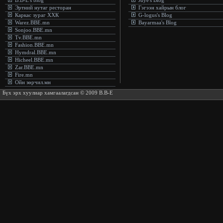
B.B-E's blog
Juye's Blog
Эртний нутаг ресторан
Гэгээн хайрын блог
Каркас зураг ХХК
G-logus's Blog
Warez.BBE.mn
Bayarmaa's Blog
Sonjoo.BBE.mn
Tv.BBE.mn
Fashion.BBE.mn
Hymdral.BBE.mn
Hicheel.BBE.mn
Zar.BBE.mn
Fire.mn
Ойн зөрчил.мн
Бүх эрх хуулиар хамгаалагдсан © 2009 B.B-E