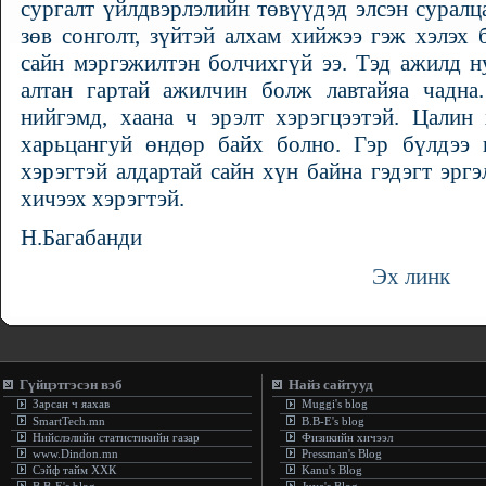
сургалт үйлдвэрлэлийн төвүүдэд элсэн сурал
зөв сонголт, зүйтэй алхам хийжээ гэж хэлэх
сайн мэргэжилтэн болчихгүй ээ. Тэд ажилд 
алтан гартай ажилчин болж лавтайяа чадна
нийгэмд, хаана ч эрэлт хэрэгцээтэй. Цалин
харьцангуй өндөр байх болно. Гэр бүлдээ 
хэрэгтэй алдартай сайн хүн байна гэдэгт эргэ
хичээх хэрэгтэй.
Н.Багабанди
Эх линк
Гүйцэтгэсэн вэб
Найз сайтууд
Зарсан ч яахав
Muggi's blog
SmartTech.mn
B.B-E's blog
Нийслэлийн статистикийн газар
Физикийн хичээл
www.Dindon.mn
Pressman's Blog
Сэйф тайм ХХК
Kanu's Blog