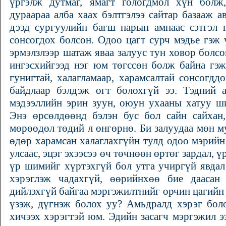
үргэлж дутмаг, ямагт гологдмол хүн болж
дураараа алба хаах бэлтгэлээ сайтар базааж ав
дээд сургуулийн багш нарын амнаас сэтгэл г
сонсогдох болсон. Одоо цагт сурч мэдье гэж 
эрмэлзлээр шатаж яваа залуус тун ховор болсо
ингэсхийгээд нэг юм төгссөн болж байна гэ
гунигтай, халагламаар, харамсалтай сонсогдд
байдлаар бэлдэж огт болохгүй ээ. Тэдний 
мэдээллийн эрин зуун, оюун ухааны хатуу ш
Энэ өрсөлдөөнд бэлэн бус бол сайн сайхан
мөрөөдөл төдий л өнгөрнө. Би залуудаа мөн 
өдөр харамсан халаглахгүйн тулд одоо мэрийн
улсаас, эцэг эхээсээ өч төчнөөн өртөг зардал, 
үр шимийг хүртэхгүй бол утга учиргүй явдал
хэрэглэж чадахгүй, өөрийнхөө бие даасан
дийлэхгүй байгаа мэргэжилтнийг орчин цагийн 
үзэж, дүгнэж болох уу? Амьдралд хэрэг бол
хичээх хэрэгтэй юм. Эдийн засагч мэргэжил 