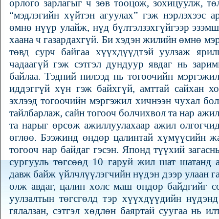
орлого зарлагыг ч зөв тооцож, зохицуулж, т
“мэдлэгийн хүйтэн агуулах” гэж нэрлэхээс а
өмнө нүүр улайж, нүд бүлтэлзэхгүйгээр эзэм
хаана ч газардахгүй. Би хэдэн жилийн өмнө мэ
төвд сурч байгаа хүүхдүүдтэй уулзаж яри
чадаагүй гэж сэтгэл дундуур явдаг нь зари
байлаа. Тэдний нилээд нь тогоочийн мэргэжи
иддэггүй хүн гэж байхгүй, амттай сайхан х
эхлээд тогоочийн мэргэжил хичнээн чухал бо
тайлбарлаж, сайн тогооч болчихвол та нар ажил
та нарыг өрсөж ажиллуулахаар ажил олгогчид
өглөө. Бээжинд өндөр цалинтай хүмүүсийн жа
тогооч нар байдаг гэсэн. Японд түүхий загасн
сургууль төгсөөд 10 гаруй жил шат шатанд 
давж байж үйлчлүүлэгчийн нүдэн дээр улаан га
олж авдаг, цалин хөлс маш өндөр байдгийг с
уулзалтын төгсгөлд тэр хүүхдүүдийн нүдэнд
гялалзан, сэтгэл хөдлөн баяртай суугаа нь и