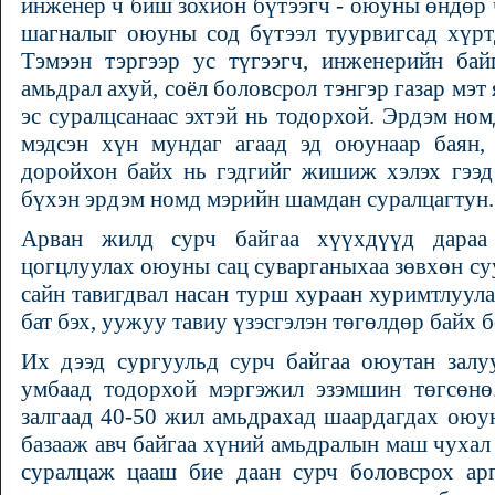
инженер ч биш зохион бүтээгч - оюуны өндөр
шагналыг оюуны сод бүтээл туурвигсад хүрт
Тэмээн тэргээр ус түгээгч, инженерийн бай
амьдрал ахуй, соёл боловсрол тэнгэр газар мэт 
эс суралцсанаас эхтэй нь тодорхой. Эрдэм но
мэдсэн хүн мундаг агаад эд оюунаар баян,
доройхон байх нь гэдгийг жишиж хэлэх гээд
бүхэн эрдэм номд мэрийн шамдан суралцагтун.
Арван жилд сурч байгаа хүүхдүүд дараа
цогцлуулах оюуны сац суварганыхаа зөвхөн суу
сайн тавигдвал насан турш хураан хуримтлуул
бат бэх, уужуу тавиу үзэсгэлэн төгөлдөр байх 
Их дээд сургуульд сурч байгаа оюутан залу
умбаад тодорхой мэргэжил эзэмшин төгсөнө.
залгаад 40-50 жил амьдрахад шаардагдах оюу
базааж авч байгаа хүний амьдралын маш чухал
суралцаж цааш бие даан сурч боловсрох ар