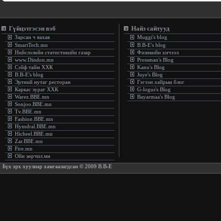
Гүйцэтгэсэн вэб
Найз сайтууд
Зарсан ч яахав
Muggi's blog
SmartTech.mn
B.B-E's blog
Нийслэлийн статистикийн газар
Физикийн хичээл
www.Dindon.mn
Pressman's Blog
Сэйф тайм ХХК
Kanu's Blog
B.B-E's blog
Juye's Blog
Эртний нутаг ресторан
Гэгээн хайрын блог
Каркас зураг ХХК
G-logus's Blog
Warez.BBE.mn
Bayarmaa's Blog
Sonjoo.BBE.mn
Tv.BBE.mn
Fashion.BBE.mn
Hymdral.BBE.mn
Hicheel.BBE.mn
Zar.BBE.mn
Fire.mn
Ойн зөрчил.мн
Бүх эрх хуулиар хамгаалагдсан © 2009 B.B-E