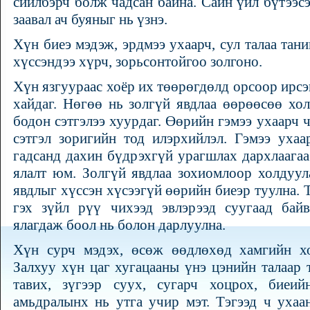
сийлбэрч болж чадсан байна. Сайн үйл бүтээсэ
заавал ач буяныг нь үзнэ.
Хүн биеэ мэдэж, эрдмээ ухаарч, сул талаа тан
хүссэндээ хүрч, зорьсонтойгоо золгоно.
Хүн язгуураас хоёр их төөрөгдөлд орсоор ирсэ
хайдаг. Нөгөө нь золгүй явдлаа өөрөөсөө хо
бодон сэтгэлээ хуурдаг. Өөрийн гэмээ ухаарч 
сэтгэл зоригийн тод илэрхийлэл. Гэмээ ухаа
гадсанд дахин бүдрэхгүй урагшлах дархлаага
ялалт юм. Золгүй явдлаа зохиомлоор холдуул
явдлыг хүссэн хүсээгүй өөрийн биеэр туулна. Т
гэх зүйл рүү чихээд эвлэрээд суугаад байв
ялагдаж боол нь болон дарлуулна.
Хүн сурч мэдэх, өсөж өөдлөхөд хамгийн хо
Залхуу хүн цаг хугацааны үнэ цэнийн талаар
тавих, зүгээр суух, сугарч хоцрох, биеи
амьдралынх нь утга учир мэт. Тэгээд ч ухаа