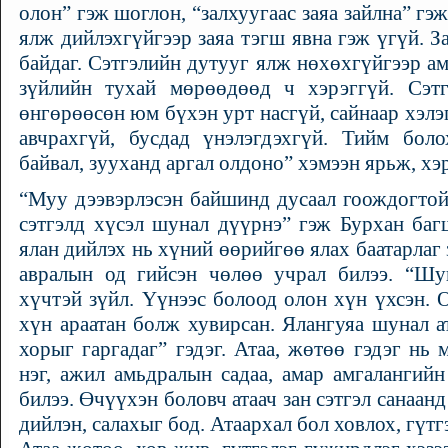
олон” гэж шоглон, “залхуугаас заяа зайлна” гэ
ялж дийлэхгүйгээр заяа тэгш явна гэж үгүй. З
байдаг. Сэтгэлийн дутууг ялж нөхөхгүйгээр ам
зүйлийн тухай мөрөөдөөд ч хэрэггүй. Сэтг
өнгөрөөсөн юм бүхэн урт насгүй, сайнаар хэлэг
авчрахгүй, бусдад үнэлэгдэхгүй. Тийм боло
байвал, зууханд аргал олдоно” хэмээн ярьж, х
“Муу дээвэрлэсэн байшинд дусаал гоождогтой
сэтгэлд хүсэл шунал дүүрнэ” гэж Бурхан баг
ялан дийлэх нь хүний өөрийгөө ялах баатарлаг 
авралын од гийсэн чөлөө учрал билээ. “Шу
хүчтэй зүйл. Үүнээс болоод олон хүн үхсэн. О
хүн араатан болж хувирсан. Ялангуяа шунал а
хорыг гаргадаг” гэдэг. Атаа, жөтөө гэдэг н
нэг, ажил амьдралын садаа, амар амгалангий
билээ. Өчүүхэн боловч атаач зан сэтгэл санаан
дийлэн, салахыг бод. Атаархал бол ховлох, гүт