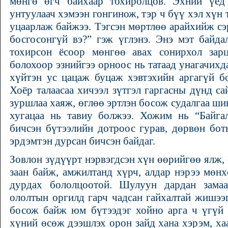
мөнгө өгч байхаар тохиролцов. Эхний үед
унтуулаач хэмээн гонгинож, тэр ч бүү хэл хүн
уцаарлаж байжээ. Тэгсэн мөртлөө арайхийж сэр
босгосонгүй вэ?” гэж үглэнэ. Энэ мэт байда
тохирсон ёсоор мөнгөө авах сонирхол зарц
болохоор эзнийгээ орноос нь татаад унагачихд
хүйтэн ус цацаж буцаж хэвтэхийн аргагүй бо
Хоёр талаасаа хичээл зүтгэл гаргасны дүнд с
зуршлаа хаяж, өглөө эртлэн босож судалгаа ш
хугацаа нь тавиу болжээ. Хожим нь “Байг
бичсэн бүтээлийн дотроос гурав, дөрвөн бо
эрдэмтэн дурсан бичсэн байдаг.
Зовлон зүдүүрт нэрвэгдсэн хүн өөрийгөө ялж, 
заан байж, амжилтанд хүрч, алдар нэрээ мөн
дурдах бололцоотой. Шулуун дардан замаа
ололтын оргилд гарч чадсан гайхалтай жишээ
босож байж юм бүтээдэг хойно арга ч үгүй 
хүний өсөж дээшлэх орон зайд хана хэрэм, хаа