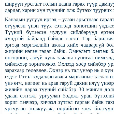
ширүүн урсгалт голын цаана гарах гүүр дамну
дардаг, харин хүн түүнийг ялж бүтээх туурвих 
Канадын уугуул иргэд – улаан арьстнаас гарал
өгүүлсэн үнэн түүх сэтгэлд хоногшин үлджэ
Түүний бүтээсэн чулуун сийлбэрүүд ертөн
хүндтэй байранд байдаг гэсэн. Тэр барилга
эргээд мэргэжлийн ажлаа хийх чадваргүй бол
жирийн нэгэн гэдэг байж. Эмнэлэгт хэвтэж 
өнгөрөөн, азгүй хувь заяаны гунигаа нимгэлд
сийлэхээр зоригложээ. Эхлээд хоёр сийлбэр ур
зарахаар төлөвлөв. Эхнэр нь тал үнээр нь л хү
гэдэг. Гэтэл худалдан авагч маргааныг таслан 
үнэ өгч, нөгөөг нь арав гаруй дахин илүү үнээ
жилийн дараа түүний сийлбэр 30 мянган долл
удаан сэтгэж, ургуулан бодож, уран бүтээли
зориг тэвчээр, хичээл зүтгэл гарган байж та
ургуулан төлжүүлж, өөрийгөө ялж билгүүн