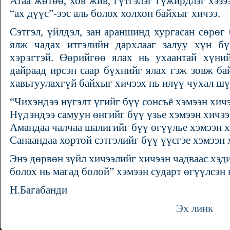
Атаа жөтөө, хов жив, гүтгэлэг гүжирдлэг хэзэ
“ах дүүс”-ээс аль болох холхон байхыг хичээ.
Сэтгэл, үйлдэл, зан араншинд хургасан сөрөг
ялж чадах итгэлийн дархлааг залуу хүн б
хэрэгтэй. Өөрийгөө ялах нь ухаантай хүний
дайраад ирсэн саар бүхнийг ялах гэж зовж ба
хавьтуулахгүй байхыг хичээх нь илүү чухал шү
“Чихэндээ нүгэлт үгийг бүү сонсъё хэмээн хичэ
Нүдэндээ самуун өнгийг бүү үзье хэмээн хичээ
Амандаа чалчаа шалигийг бүү өгүүлье хэмээн х
Санаандаа хортой сэтгэлийг бүү үүсгэе хэмээн 
Энэ дөрвөн зүйл хичээлийг хичээн чадваас хэд
болох нь магад болой” хэмээн сударт өгүүлсэн 
Н.Багабанди
Эх линк