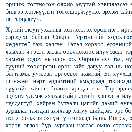
оршиж тогтносон олхио муутай хэвшлээсээ х
билгээ хөгжүүлэн төгөлдөржүүлэх эрхэм сайн
нь гарцаагүй.
Хүний оюун ухааныг хөглөж, эх орон нэгт иргэ
сэрээдэг байсан Сократ “ертөнцийг хөдөлгө
хөдөлгө” гэж хэлсэн. Гэтэл хорвоо ертөнци
жаахан ч гэсэн засаж өөрчлөхөөс илүү засаг т
хэмээн бодох нь олонтоо. Өөрийн сул тал, м
түүний хоосорсон орон зайг давуу тал нь нө
багтаамж уужран өргөсдөг жамтай. Би хүүхэд,
шинжээч нэрт эрдэмтний амьдралд тохиолдс
түүхийг жишээ болгон ярьдаг юм. Тэр эрдэм
эрдэнэ үлэмж хязгаартай гэдгийг хэнээс ч илү
чаддаггүй, хайран бүтээлч цагийг дэмий өнг
зуршлаа таягдан хаяхаар хатуу шийдэж, эрт бо
нэг л болж өгөхгүй, унтчихаад байв. Ингээд 
хэрэв өглөө бүр зургаан цагаас өмнө сэрээж