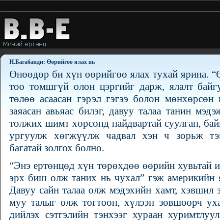
Н.Багабанди: Өөрийгөө ялах нь
Өнөөдөр би хүн өөрийгөө ялах тухай ярина. “
тоо томшгүй олон цэргийг дарж, ялалт байг
төлөө асаасан гэрэл гэгээ болон мөнхөрсөн 
заяасан авьяас билэг, давуу талаа танин мэд
төлжих шимт хөрсөнд найдвартай суулган, байн
ургуулж хөгжүүлж чадвал хэн ч зорьж тэм
багатай золгох болно.
“Энэ ертөнцөд хүн төрөхдөө өөрийн хувьтай ир
эрх биш олж таних нь чухал” гэж америкийн 
Давуу сайн талаа олж мэдэхийн хамт, хэвшил 
муу талыг олж тогтоон, хүлээн зөвшөөрч уха
дийлэх сэтгэлийн тэнхээг хураан хуримтлуу