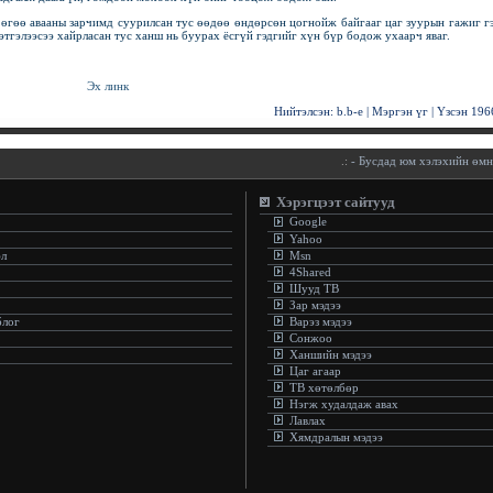
 өгөө авааны зарчимд суурилсан тус өөдөө өндөрсөн цогнойж байгааг цаг зуурын гажиг г
сэтгэлээсээ хайрласан тус ханш нь буурах ёсгүй гэдгийг хүн бүр бодож ухаарч яваг.
Эх линк
Нийтэлсэн:
b.b-e
|
Мэргэн үг
| Үзсэн
196
.:
- Бусдад юм хэлэхийн өмнө 
Хэрэгцээт сайтууд
Google
Yahoo
эл
Msn
4Shared
Шууд ТВ
Зар мэдээ
блог
Варэз мэдээ
Сонжоо
Ханшийн мэдээ
Цаг агаар
ТВ хөтөлбөр
Нэгж худалдаж авах
Лавлах
Хямдралын мэдээ