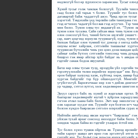
өөдлөхгүй бол өр зүрхнээсээ харамсана. Тусыг олоо
Хүний тусыг голж чамлаж болохгүй. Туулайн чинээ 
саад болон гай тарьж ч болно. Түүнийг тус болох 
дагавартай байж чаддаггүй ажээ. Чамд ирсэн тусыг 
хэрэгтэй. Тэвдэхийн үед төрлийн сайн танигдана гэх
гээд өгчихөх чадалгүй бол яав гээд асуучих. Тэр чин
мөн билээ. Түмэн олны тус яндашгүй их. “Түмэн ла
түмэн олон тусална. Сайн сайхан яваа чинь түмэн ол
олон сонсохгүй бол, чиний бичсэн шүлгийг уншигч о
сар, навч цэцгэнд зориулж туурвиагүй, хүнд, түмэн 
бялхаж байдаг олон түмний тус дэмээр л онгод хийм
оюуны өглөг хайрлаж, сэтгэлийн таашаалыг хүртэ
туурвисан бүтээлийн чинь үнэ цэнэ дээш мандан цой
сайныг хийж бүтээх сэтгэлийн тэнхээнд чинь дунда
бишрэл гэж ямар айхтар зүйл байдаг нь ч аяндаа о
гэдгийг санаж бодож явууштай.
Багш нар олны тусын тулд, ирээдүйн үйл хэргийн тө
гэрэлтүүлэхийн төлөө өөрийгөө зориулдаг” юм. Бусд
орон байрыг халуунд халж, хүйтэнд хөрж, шавар буд
хүргэж байдгийг тэр бүр ойшоодоггүй. Мөнгийг
үгүйсгэхгүй. Барилгачнаас өөр хэн ч дийлж дөнгөхг
ур чадвар, сэтгэл зүтгэл, хөлс хөдөлмөрөө шингээн 
Эрүүл саруул байх нь хүний аз жаргалын оргил. Б
баатарлаг хөдөлмөрийг юутай ч зүйрлэж харьцуулашг
гэгээн ачлал хаана байх билээ. Эмч нар эмнэлэгээс 
олж харахыг хүсдэг юм. Түүнийг хүн болгон өгч чад
болсон хүндээ баярласан сэтгэлээ илэрхийлж сурах н
Нийтийн автобусанд явсан зорчигч “баярлалаа” гэж
уйлсан тухай яриаг сонсоод инээлддэг байж билээ. 
хөндөж чадаж байна вэ гэдгийг ухаарах ёстой юм.
Тус болох хүнээ түшиж ойртож яв. Түшээд ирснийг б
тийм хариуг заавал авч ирнэ гэж эргэлтгүй итгэн х
гэдгийг мэд. Тус болъё гэж зорьсон ариун итгэлийг