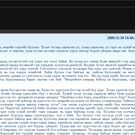
2009:11:30 14:40:
, өөрийн хэргийг бүтээнэ. Тусыг тусаар хариулах уу, усаар хариулах уу гэдэг нь хүний м
усыг эс мартан, хүнд туслах нь өөрт ногдсон үүрэг мэтээр бодож үйлдэж явдаг юм. Залу
надад туслах ёстой гэж үздэг нэг хэсэг байна. Би түүнд тус нэмэр болж яваагүй ч тэр над
маагүй надад туслаасай гэж горьдож хүлээгсэд цөөнгүй. Бусдын тусыг авалгүй өөрийгөө я
эхээгүй тус илүү үнэтэй. Сэтгэлээсээ үзүүлсэн туслалцаа бүр илүү үнэ цэнэтэй. Нэмэр т
х нь хэн хэндээ өлзийтэй. Хийж бүтээх гэж байгааг нь, хийсэн бүтээснийг нь магт
үнэлэн, урмын үг сэтгэлээсээ хэлж сурах нь томоос том тус. Энэ нь хүнд ихийг бүтээх ур
лоод буруушаахад барих зарчим гэж бий. “Нөхрийгөө ганцаар байхад нь буруушаа, хар
 авсан бол үргэлж санаж яв. Хүнд тус хүргэсэн бол тэр тухай бүү дурс. Тусыг хүртсэн хүн 
 Ачийг бачаар хариулбал бүр ч муухай. Хүний тусыг тусаар хариулж явбал буян хураан
үргэсэн тус цаглашгүй ачлалыг авчирна. “Оройтвол олох бэрх, доройтвол сэхэх бэрх” болс
ед нь, хэрэгтэй зүйлээр нь хүргэсэн тус нэмрийн үр өгөөж их бөгөөд үл мартагдам. Тиймээс
усалснаас тэвдэж явахад тэвнээр тусал” гэж захиж үлдээсэн оюуны өвийг бид залгамжл
сал. Чадахгүй, дийлэхгүй байж тусална гэж хоосон амлан, цагийг үрж, сэтгэлийг чилээж ба
гэдэг хоёр үгний нэгийг чанх урьдаас нь харж байгаад хэлж сур. Тусална гэж хэлчихэ
өртлөө бодсоор яваад хэрэгжүүлдэг хүн ч байх. Тус болооч гэж хүсэхэд үгүй гэж хэ
ан худалч байхад яаж ийгээд бүтээчих юмсан гэж өөрийгөө зовоож явдаг цайлган сэтгэлт
 шиг үргэлж хүний төлөө санаа тавьж, өөрийгөө зовоож явдаг сайхан санаат, сайн үйлстнү
аас оноосон үүрэг мэт бодож, үйлдэнэ. Түүнд яаж тус хүргэчих вэ гэдэг бодол цаг үргэ
үй баярлана, тус хүргэж чадаагүй бол туйлаас санааширна. Туслалцаа авсан нөхөр түүнийг
буруутай мэт түүний өмнөөс зовно, гомдоно. Дэмнээд, туслаад байхад өөдөө гарч өс