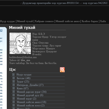
.:
Дуудлагаар принтерийн хор хүргэнэ.89181154
:..:
хор хүргэнэ.94228233
:.
|
|
|
|
|
Нүүр хуудас
Миний тухай
Хайрын сонжоо
Миний хийсэн ажил
Холбоо барих
Хайх
22
Нэр: Б.Б-Э
Төрсөн Өдөр: Үлгэр эхэлдэг
өс
өдөр
ус
Орд: Олуулаа
Төрсөн газар: Луу гариг
Мэргэжил: Манаач
ад
Боловсрол: Цэцэрлэг
аж
И-мэйл:
ус
bolderdene@dindon.mn
ан
Yahoo id:
bbe_mn
ам
Товч тайлбар: Би бол чи биш. Би бол би.
ин
Цэс
нь
Нүүр хуудас
а,
Бичлэг (48)
он
 ч
Зураг (25)
ан
Интерьэр, Дизайн (27)
йх
Кино (67)
эд
Миний дарсан зураг (34)
лж
Миний дуртай дуу (0)
эн
Миний зураг (2)
үд
лж
Миний хийсэн ажил (18)
ээ
Миний хийсэн хоол (2)
өж
Мэдээ (44)