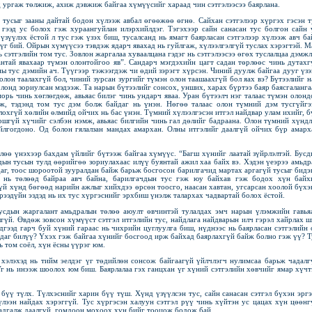
д ургаж төлжиж, ахиж дэвжиж байгаа хүмүүсийг хараад чин сэтгэлээсээ баярлана.
тусыг зааны дайтай бодон хүлээж авбал өгөөжөө өгнө. Сайхан сэтгэлээр хүргэх гэсэн т
гээд ус болох гэж хураангуйлан илэрхийлдэг. Тэгэхээр сайн санасан тус болгон сайн 
үзүүлэх ёстой л тус гэж үзэх биш, тусалсанд нь ямагт баярласан сэтгэлээр хүлээж авч ба
 үг бий. Ойрын хүмүүсээ тэвдэж ядарч явахад нь гуйлгаж, хүлээлгэлгүй туслах хэрэгтэй. М
ь сэтгэлийн том тус. Зовлон жаргалаа хуваалцана гэдэг нь сэтгэлээсээ өгөх туслалцаа дэмжл
нтай явахаар түмэн олонтойгоо яв”. Сандарч мэгдэхийн цагт садан төрлөөс чинь дутахг
ны тус дэмийн ач. Түүгээр тэжээгдэж чи өдий зэрэгт хүрсэн. Чиний дуулж байгаа дууг үзэ
лон таалахгүй бол, чиний зурсан зургийг түмэн олон таашаахгүй бол яах вэ? Бүтээлийг н
олонд зориулсан мэдээж. Та нарын бүтээлийг сонсох, унших, харах бүртээ баяр баясгаланга
орь чинь хөглөгдөж, авьяас билэг чинь ундарч яваа. Уран бүтээлч нэг талаас түмэн олонд
эж, тэдэнд том тус дэм болж байдаг нь үнэн. Нөгөө талаас олон түмний дэм тусгүйгэ
лохгүй хөлийн өлмийд ойчих нь бас үнэн. Түмний хүлээлгэсэн итгэл найдвар улам ихийг, б
ршгүй хүчийг сэлбэн нэмж, авьяас билгийн чинь гал дөлийг бадраана. Олон түмний хүндл
йлгогдоно. Од болон гялалзан мандах амархан. Олны итгэлийг даалгүй ойчих бүр амарх
лөө үнэхээр бахдам үйлийг бүтээж байгаа хүмүүс. “Багш хүнийг лаатай зүйрлэлтэй. Бусд
ын тусын тулд өөрийгөө зориулахаас илүү буянтай ажил хаа байх вэ. Хэдэн үеэрээ амьдр
аг, тоос шороотой зууралдан байж барьж босгосон барилгачид мартах аргагүй тусыг бидэ
 нь төлөөд байраа авч байна, барилгачдын тус гэж юу байхав гэж бодох хүн байх
үй хүнд бөгөөд нарийн ажлыг хийхдээ өрсөн тоосго, наасан хавтан, угсарсан хоолой бүхэ
ирээдүйн эздэд нь их тус хүргэснийг эрхбиш үнэлж талархах чадвартай болох ёстой.
усдын жаргалант амьдралын төлөө аюулт өвчинтэй тулалдах эмч нарын үлэмжийн гавьяа
үй. Өвдөж зовсон хүмүүст сэтгэл итгэлийн тус, найдлага найдварын илч гэрэл хайрлах ш
эдгээд гарч буй хүний гараас нь чихрийн цуглуулга биш, нүднээс нь баярласан сэтгэлийн 
даг билүү? Үхэх гэж байгаа хүнийг босгоод ирж байхад баярлахгүй байж болно гэж үү? Т
ь том соёл, хүн ёсны үүрэг юм.
 хэлэхэд нь тийм эелдэг үг төдийлөн сонсож байгаагүй үйлчлэгч нулимсаа барьж чадалг
Уг нь инээж шоолох юм биш. Баярлалаа гэх ганцхан үг хүний сэтгэлийн хөвчийг ямар хүчт
үү түлх. Түлхэснийг харин бүү түш. Хүнд үзүүлсэн тус, сайн санасан сэтгэл бүхэн эргэ
үлээн найдах хэрэггүй. Тус хүргэсэн халуун сэтгэл рүү чинь хүйтэн ус цацах хүн цөөнг
 хадгалж даалгүй, гомдоон мохоох хүн бийг тооцож бодож бай.