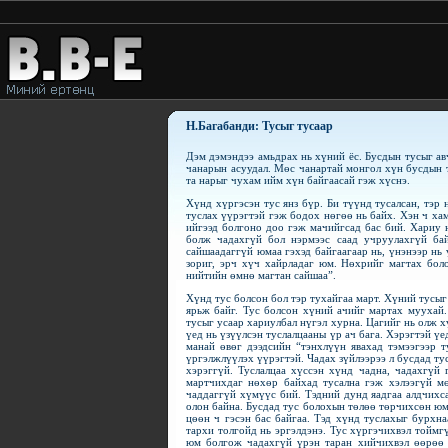
Н.Багабанди: Тусыг тусаар
Дэм дэмэндээ амьдрах нь хүний ёс. Бусдын тусыг авч
чанарын асуудал. Мөс чанартай монгол хүн бусдын т
та нарыг чухам ийм хүн байгаасай гэж хүснэ.
Хүнд хүргэсэн тус янз бүр. Би түүнд тусалсан, тэр 
туслах үүрэгтэй гэж бодох нөгөө нь байх. Хэн ч ха
ийгээд болгоно доо гэж мачийгсад бас бий. Хариу н
болж чадахгүй бол нэрмээс саад учруулахгүй бай
сайшаадаггүй юмаа гэхэд байгаагаар нь, үнэнээр нь 
зориг, эрч хүч хайрладаг юм. Нөхрийг магтах бо
нийтийн өмнө магтан сайшаа”.
Хүнд тус болсон бол тэр тухайгаа март. Хүний тусыг
ярьж байг. Тус болсон хүний ачийг мартах муухай.
тусыг усаар хариулбал нүгэл хурна. Цагийг нь олж х
үед нь үзүүлсэн туслалцааны үр ач бага. Хэрэгтэй ү
манай өвөг дээдсийн “тэнхлүүн явахад тэмээгээр т
үргэлжлүүлэх үүрэгтэй. Чадах зүйлээрээ л бусдад ту
хэрэггүй. Туслалцаа хүссэн хүнд чадна, чадахгүй 
мартчихдаг нөхөр байхад тусална гэж хэлээгүй м
чаддаггүй хүмүүс бий. Тэдний дунд яадгаа алдчихс
олон байна. Бусдад тус болохын төлөө төрчихсөн юм
цөөн ч гэсэн бас байгаа. Тэд хүнд туслахыг бурхн
тархи толгойд нь эргэлдэнэ. Тус хүргэчихвэл тоймг
юм болгож чадахгүй үрэн таран хийчихвэл өөрөө 