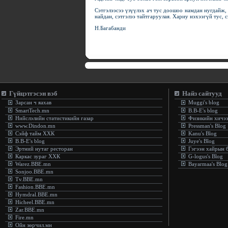
Сэтгэлээсээ үзүүлэх ач тус доошоо намдан нугдайж,
найдан, сэтгэлээ тайтгаруулая. Хариу нэхээгүй тус, 
Н.Багабанди
Гүйцэтгэсэн вэб
Найз сайтууд
Зарсан ч яахав
Muggi's blog
SmartTech.mn
B.B-E's blog
Нийслэлийн статистикийн газар
Физикийн хичэ
www.Dindon.mn
Pressman's Blog
Сэйф тайм ХХК
Kanu's Blog
B.B-E's blog
Juye's Blog
Эртний нутаг ресторан
Гэгээн хайрын 
Каркас зураг ХХК
G-logus's Blog
Warez.BBE.mn
Bayarmaa's Blog
Sonjoo.BBE.mn
Tv.BBE.mn
Fashion.BBE.mn
Hymdral.BBE.mn
Hicheel.BBE.mn
Zar.BBE.mn
Fire.mn
Ойн зөрчил.мн