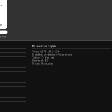
эж
61
тэр үгээ өөртөө нэг хэлээд үз(Сенека)
:.
Холбоо барих
Утас: +(976)-99141394
И-мэйль: bolderdene@dindon.mn
Yahoo ID:
bbe_mn
Facebook:
FB
Flickr:
Flickr.com