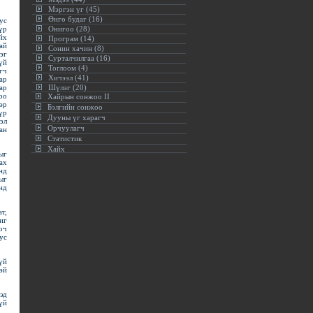
Мэргэн үг (45)
Өнгө будаг (16)
ус
үр
Онигоо (28)
йх
Програм (14)
ай
Сонин хачин (8)
эг
Сурталчилгаа (16)
үй
Тоглоом (4)
гч
Хичээл (41)
ар
ар
Шүлэг (20)
оо
Хайрын сонжоо II
эр
Бэлгийн сонжоо
үр
Дууны үг харагч
эл
Орчуулагч
ан
Статистик
Хайх
ыг
ах
нд
ыг
нд
т,
иг
оч
ус
үй
эй
эд
үй