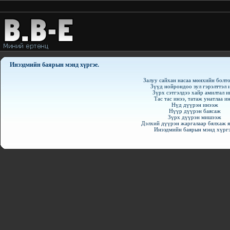
Инээдмийн баярын мэнд хүргэе.
Залуу сайхан насаа мөнхийн болто
Зүүд нойрондоо зул гэрэлттэл 
Зүрх сэтгэлдээ хайр амилтал и
Тас тас инээ, татаж унатлаа и
Нүд дүүрэн инээж
Нүүр дүүрэн баясаж
Зүрх дүүрэн мишээж
Дэлхий дүүрэн жаргалаар бялхаж я
Инээдмийн баярын мэнд хүргэ