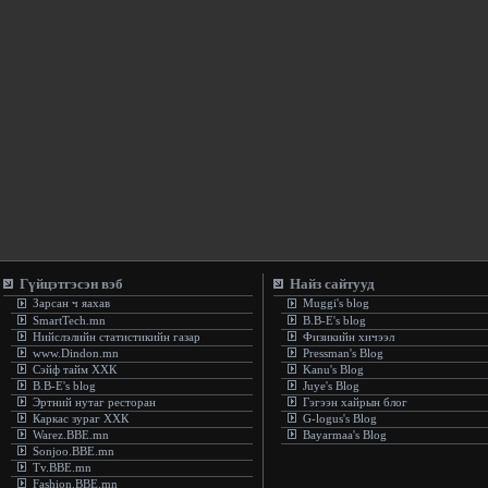
Гүйцэтгэсэн вэб
Найз сайтууд
Зарсан ч яахав
Muggi's blog
SmartTech.mn
B.B-E's blog
Нийслэлийн статистикийн газар
Физикийн хичээл
www.Dindon.mn
Pressman's Blog
Сэйф тайм ХХК
Kanu's Blog
B.B-E's blog
Juye's Blog
Эртний нутаг ресторан
Гэгээн хайрын блог
Каркас зураг ХХК
G-logus's Blog
Warez.BBE.mn
Bayarmaa's Blog
Sonjoo.BBE.mn
Tv.BBE.mn
Fashion.BBE.mn