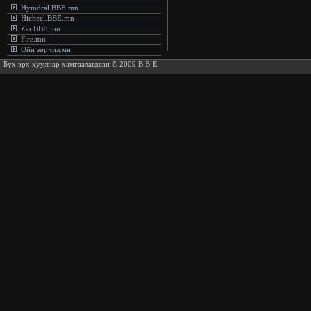
Hymdral.BBE.mn
Hicheel.BBE.mn
Zar.BBE.mn
Fire.mn
Ойн зөрчил.мн
Бүх эрх хуулиар хамгаалагдсан © 2009 B.B-E