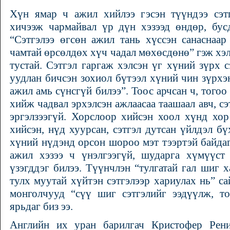
Хүн ямар ч ажил хийлээ гэсэн түүндээ сэтг
хичээж чармайвал үр дүн хэзээд өндөр, бус
“Сэтгэлээ өгсөн ажил тань хүссэн санаснаар
чамтай өрсөлдөх хүч чадал мөхөсдөнө” гэж хэл
тустай. Сэтгэл гаргаж хэлсэн үг хүний зүрх с
уудлан бичсэн зохиол бүтээл хүний чин зүрхэ
ажил амь сүнсгүй билээ”. Тоос арчсан ч, тогоо
хийж чадвал эрхэлсэн ажлаасаа таашаал авч, с
эргэлзээгүй. Хорслоор хийсэн хоол хүнд хо
хийсэн, нүд хуурсан, сэтгэл дутсан үйлдэл бү
хүний нүдэнд орсон шороо мэт тээртэй байда
ажил хэзээ ч үнэлгээгүй, шударга хүмүүс
үзэгддэг билээ. Түүнчлэн “тулгатай гал шиг х
тулх муутай хүйтэн сэтгэлээр хариулах нь” са
монголчууд “сүү шиг сэтгэлийг ээдүүлж, то
ярьдаг биз ээ.
Английн их уран барилгач Кристофер Рен