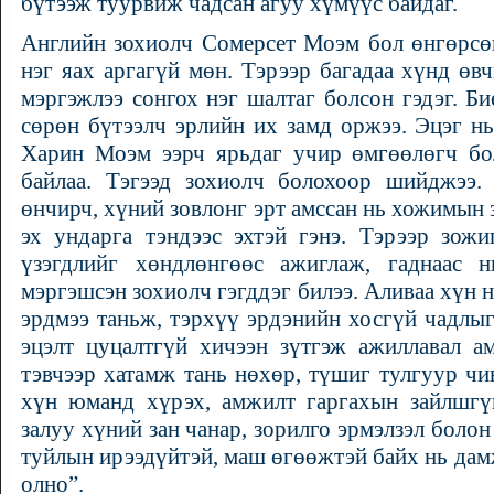
бүтээж туурвиж чадсан агуу хүмүүс байдаг.
Английн зохиолч Сомерсет Моэм бол өнгөрсө
нэг яах аргагүй мөн. Тэрээр багадаа хүнд ө
мэргэжлээ сонгох нэг шалтаг болсон гэдэг. Би
сөрөн бүтээлч эрлийн их замд оржээ. Эцэг нь
Харин Моэм ээрч ярьдаг учир өмгөөлөгч бо
байлаа. Тэгээд зохиолч болохоор шийджээ. 
өнчирч, хүний зовлонг эрт амссан нь хожимын 
эх ундарга тэндээс эхтэй гэнэ. Тэрээр зож
үзэгдлийг хөндлөнгөөс ажиглаж, гаднаас 
мэргэшсэн зохиолч гэгддэг билээ. Аливаа хүн 
эрдмээ таньж, тэрхүү эрдэнийн хосгүй чадлыг
эцэлт цуцалтгүй хичээн зүтгэж ажиллавал а
тэвчээр хатамж тань нөхөр, түшиг тулгуур чи
хүн юманд хүрэх, амжилт гаргахын зайлшгү
залуу хүний зан чанар, зорилго эрмэлзэл болон
туйлын ирээдүйтэй, маш өгөөжтэй байх нь дамж
олно”.