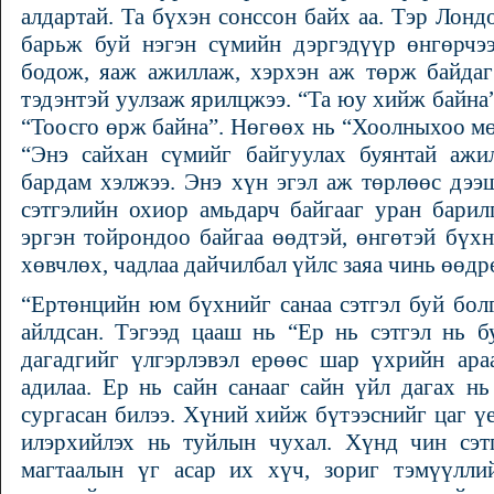
алдартай. Та бүхэн сонссон байх аа. Тэр Лонд
барьж буй нэгэн сүмийн дэргэдүүр өнгөрчээ
бодож, яаж ажиллаж, хэрхэн аж төрж байдаг
тэдэнтэй уулзаж ярилцжээ. “Та юу хийж байна”
“Тоосго өрж байна”. Нөгөөх нь “Хоолныхоо мө
“Энэ сайхан сүмийг байгуулах буянтай ажи
бардам хэлжээ. Энэ хүн эгэл аж төрлөөс дээ
сэтгэлийн охиор амьдарч байгааг уран бари
эргэн тойрондоо байгаа өөдтэй, өнгөтэй бүхн
хөвчлөх, чадлаа дайчилбал үйлс заяа чинь өөдрө
“Ертөнцийн юм бүхнийг санаа сэтгэл буй бол
айлдсан. Тэгээд цааш нь “Ер нь сэтгэл нь б
дагадгийг үлгэрлэвэл ерөөс шар үхрийн ара
адилаа. Ер нь сайн санааг сайн үйл дагах нь
сургасан билээ. Хүний хийж бүтээснийг цаг үе
илэрхийлэх нь туйлын чухал. Хүнд чин сэт
магтаалын үг асар их хүч, зориг тэмүүлли