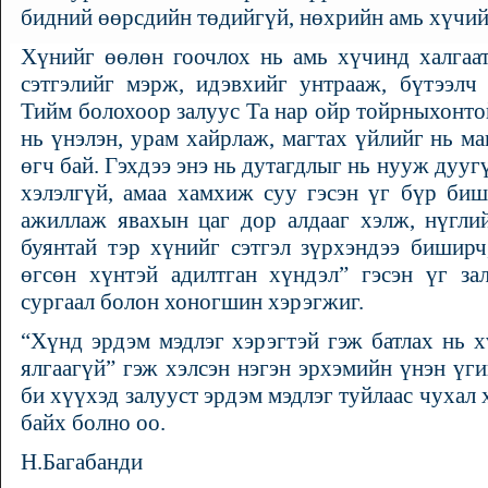
бидний өөрсдийн төдийгүй, нөхрийн амь хүчийг
Хүнийг өөлөн гоочлох нь амь хүчинд халгаа
сэтгэлийг мэрж, идэвхийг унтрааж, бүтээлч
Тийм болохоор залуус Та нар ойр тойрныхонтой
нь үнэлэн, урам хайрлаж, магтах үйлийг нь ма
өгч бай. Гэхдээ энэ нь дутагдлыг нь нууж дууг
хэлэлгүй, амаа хамхиж суу гэсэн үг бүр биш
ажиллаж явахын цаг дор алдааг хэлж, нүглий
буянтай тэр хүнийг сэтгэл зүрхэндээ биширч
өгсөн хүнтэй адилтган хүндэл” гэсэн үг з
сургаал болон хоногшин хэрэгжиг.
“Хүнд эрдэм мэдлэг хэрэгтэй гэж батлах нь х
ялгаагүй” гэж хэлсэн нэгэн эрхэмийн үнэн үги
би хүүхэд залууст эрдэм мэдлэг туйлаас чухал 
байх болно оо.
Н.Багабанди