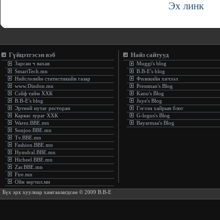
Эх линк
Гүйцэтгэсэн вэб
Найз сайтууд
Зарсан ч яахав
Muggi's blog
SmartTech.mn
B.B-E's blog
Нийслэлийн статистикийн газар
Физикийн хичээл
www.Dindon.mn
Pressman's Blog
Сэйф тайм ХХК
Kanu's Blog
B.B-E's blog
Juye's Blog
Эртний нутаг ресторан
Гэгээн хайрын блог
Каркас зураг ХХК
G-logus's Blog
Warez.BBE.mn
Bayarmaa's Blog
Sonjoo.BBE.mn
Tv.BBE.mn
Fashion.BBE.mn
Hymdral.BBE.mn
Hicheel.BBE.mn
Zar.BBE.mn
Fire.mn
Ойн зөрчил.мн
Бүх эрх хуулиар хамгаалагдсан © 2009 B.B-E