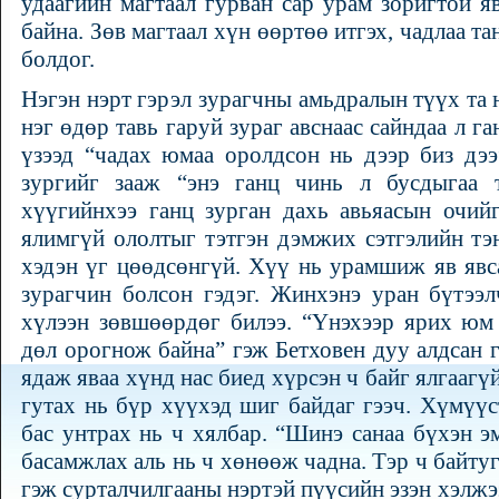
удаагийн магтаал гурван сар урам зоригтой я
байна. Зөв магтаал хүн өөртөө итгэх, чадлаа т
болдог.
Нэгэн нэрт гэрэл зурагчны амьдралын түүх та 
нэг өдөр тавь гаруй зураг авснаас сайндаа л г
үзээд “чадах юмаа оролдсон нь дээр биз дээ
зургийг зааж “энэ ганц чинь л бусдыгаа 
хүүгийнхээ ганц зурган дахь авьяасын очий
ялимгүй ололтыг тэтгэн дэмжих сэтгэлийн тэ
хэдэн үг цөөдсөнгүй. Хүү нь урамшиж яв явс
зурагчин болсон гэдэг. Жинхэнэ уран бүтээ
хүлээн зөвшөөрдөг билээ. “Үнэхээр ярих юм
дөл орогнож байна” гэж Бетховен дуу алдсан
ядаж яваа хүнд нас биед хүрсэн ч байг ялгааг
гутах нь бүр хүүхэд шиг байдаг гээч. Хүмүүс
бас унтрах нь ч хялбар. “Шинэ санаа бүхэн эм
басамжлах аль нь ч хөнөөж чадна. Тэр ч байту
гэж сурталчилгааны нэртэй пүүсийн эзэн хэлжээ