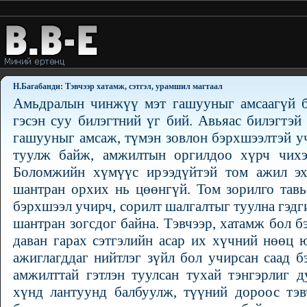
Н.Багабанди: Тэвчээр хатамж, сэтгэл, урамшил магтаал
Амьдралын чинжүү мэт гашууныг амсаагүй б
гэсэн суу билэгтний үг бий. Авьяас билэгтэ
гашууныг амсаж, түмэн зовлон бэрхшээлтэй у
туулж байж, амжилтын оргилдоо хүрч чихэ
Боломжийн хүмүүс ирээдүйтэй том ажил эх
шантран орхих нь цөөнгүй. Том зорилго тав
бэрхшээл учирч, сорилт шалгалтыг туулна гэдг
шантран зогсдог байна. Тэвчээр, хатамж бол б
даван гарах сэтгэлийн асар их хүчний нөөц 
ажиглагддаг нийтлэг зүйл бол учирсан саад б
амжилттай гэтлэн туулсан тухай тэнгэрлиг 
хүнд лантуунд балбуулж, түүний дороос тэв