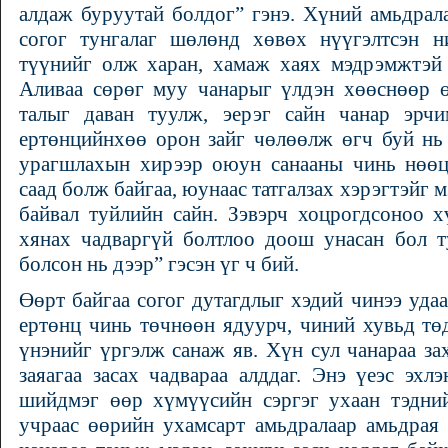
алдаж буруутай болдог” гэнэ. Хүний амьдрал
согог тунгалаг шөлөнд хөвөх нүүгэлтсэн 
түүнийг олж харан, хамаж хаях мэдрэмжтэй 
Аливаа сөрөг муу чанарыг үлдэн хөөснөөр ө
талыг даван туулж, эерэг сайн чанар эрч
ертөнцийнхөө орон зайг чөлөөлж өгч буй нь
урагшлахын хирээр оюун санааны чинь нөө
саад болж байгаа, юунаас татгалзах хэрэгтэйг
байвал туйлийн сайн. Зэвэрч хоцрогдсоноо х
хянах чадваргүй болтлоо доош унасан бол ту
болсон нь дээр” гэсэн үг ч бий.
Өөрт байгаа согог дутагдлыг хэдий чинээ уда
ертөнц чинь төчнөөн ядуурч, чиний хувьд тө
үнэнийг үргэлж санаж яв. Хүн сул чанараа за
заяагаа засах чадвараа алддаг. Энэ үеэс эхл
шийдмэг өөр хүмүүсийн сэргэг ухаан тэдни
учраас өөрийн ухамсарт амьдралаар амьдрая 