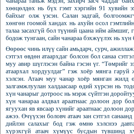
чанараа таньж мэдэн, захирч засч чаддаг бай
хөөцөлдөх нь бүх гэмт хэргийн 91 хувийн эх
байхыг олж үзсэн. Салан задгай, болгоомжг
хөнгөн гоомой хандах нь ахуйн осол гэмтлийн
талаа засахгүй бол түүний цаана ийм аймшиг,
бодож тунгаан, сайн чанараа бэхжүүлэх нь хүн 
Өөрөөс чинь илүү сайн амьдарч, сурч, ажиллаж
сэтгэл өвдөн атаархдаг болсон бол санаа сэтгэ
муу авир шүглэсэн байна гэсэн үг. “Төмрийг з
атаархал хордуулдаг” гэж хоёр мянга гаруй
хэлсэн. Атаач муу чанар хоёр мянган жилд ө
залгамжлуулан халдаасаар өдий хүрсэн нь тод
хүн чанарыг дотроос нь мэрж сүйтгэн доройтуу
хүн чанараа алдвал араатнаас долоон дор бол
ягуухан яв явсаар хүнийг араатнаас долоон до
ажээ. Өчүүхэн боловч атаач зан сэтгэл санаанд
дийлэн салахыг бод гэж өмнө хэлснээ давта
хүрэхгүй атаач хүмүүс бусдын түвшинд хү