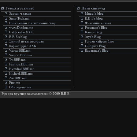
Гүйцэтгэсэн вэб
Найз сайтууд
Зарсан ч яахав
Muggi's blog
SmartTech.mn
B.B-E's blog
Нийслэлийн статистикийн газар
Физикийн хичээл
www.Dindon.mn
Pressman's Blog
Сэйф тайм ХХК
Kanu's Blog
B.B-E's blog
Juye's Blog
Эртний нутаг ресторан
Гэгээн хайрын блог
Каркас зураг ХХК
G-logus's Blog
Warez.BBE.mn
Bayarmaa's Blog
Sonjoo.BBE.mn
Tv.BBE.mn
Fashion.BBE.mn
Hymdral.BBE.mn
Hicheel.BBE.mn
Zar.BBE.mn
Fire.mn
Ойн зөрчил.мн
Бүх эрх хуулиар хамгаалагдсан © 2009 B.B-E