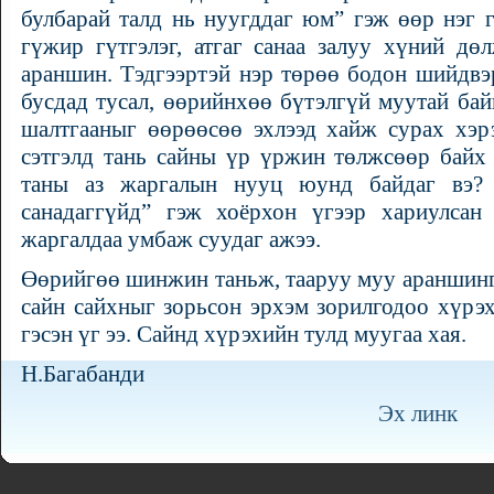
булбарай талд нь нуугддаг юм” гэж өөр нэг 
гүжир гүтгэлэг, атгаг санаа залуу хүний дө
араншин. Тэдгээртэй нэр төрөө бодон шийдвэр
бусдад тусал, өөрийнхөө бүтэлгүй муутай байн
шалтгааныг өөрөөсөө эхлээд хайж сурах хэр
сэтгэлд тань сайны үр үржин төлжсөөр байх
таны аз жаргалын нууц юунд байдаг вэ? 
санадаггүйд” гэж хоёрхон үгээр хариулсан 
жаргалдаа умбаж суудаг ажээ.
Өөрийгөө шинжин таньж, тааруу муу араншинг
сайн сайхныг зорьсон эрхэм зорилгодоо хүрэх
гэсэн үг ээ. Сайнд хүрэхийн тулд муугаа хая.
Н.Багабанди
Эх линк