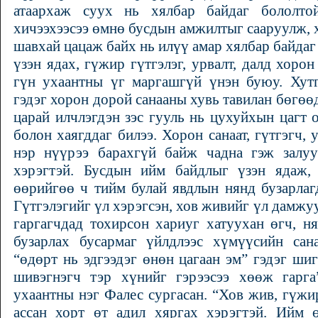
атаархаж суух нь хялбар байдаг бололто
хичээхээсээ өмнө бусдын амжилтыг сааруулж, х
шавхай цацаж байх нь илүү амар хялбар байдаг
үзэн ядах, гүжир гүтгэлэг, урвалт, далд хорон
гүн ухаантны үг маргашгүй үнэн буюу. Хутг
гэдэг хорон дорой санааны хувь тавилан бөгөө
царай илчлэгдэн зэс гууль нь цухуйхын цагт 
болон хаягддаг билээ. Хорон санаат, гүтгэгч,
нэр нүүрээ барахгүй байж чадна гэж залуус
хэрэгтэй. Бусдын ийм байдлыг үзэн ядаж,
өөрийгөө ч тийм булай явдлын нянд бузарлаг
Гүтгэлэгийг үл хэрэгсэн, хов живийг үл дамжуу
гаргагчдад тохирсон хариуг хатуухан өгч, н
бузарлах бусармаг үйлдлээс хүмүүсийн сана
“өдөрт нь эдгээдэг өнөн цагаан эм” гэдэг ши
шивэгнэгч тэр хүнийг гэрээсээ хөөж гарг
ухаантны нэг Фалес сургасан. “Хов жив, гүжир
ассан хорт өт адил хяргах хэрэгтэй. Ийм 