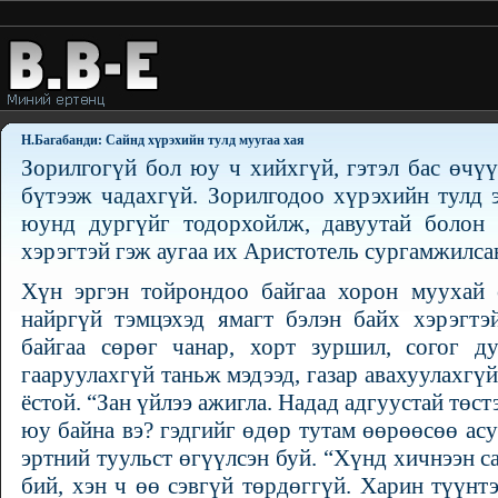
Н.Багабанди: Сайнд хүрэхийн тулд муугаа хая
Зорилгогүй бол юу ч хийхгүй, гэтэл бас өчү
бүтээж чадахгүй. Зорилгодоо хүрэхийн тулд 
юунд дургүйг тодорхойлж, давуутай болон д
хэрэгтэй гэж аугаа их Аристотель сургамжилса
Хүн эргэн тойрондоо байгаа хорон муухай с
найргүй тэмцэхэд ямагт бэлэн байх хэрэгтэ
байгаа сөрөг чанар, хорт зуршил, согог д
гааруулахгүй таньж мэдээд, газар авахуулахгүй
ёстой. “Зан үйлээ ажигла. Надад адгуустай төст
юу байна вэ? гэдгийг өдөр тутам өөрөөсөө ас
эртний туульст өгүүлсэн буй. “Хүнд хичнээн с
бий, хэн ч өө сэвгүй төрдөггүй. Харин түүнтэ