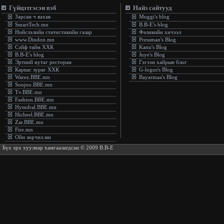
Гүйцэтгэсэн вэб
Найз сайтууд
Зарсан ч яахав
Muggi's blog
SmartTech.mn
B.B-E's blog
Нийслэлийн статистикийн газар
Физикийн хичээл
www.Dindon.mn
Pressman's Blog
Сэйф тайм ХХК
Kanu's Blog
B.B-E's blog
Juye's Blog
Эртний нутаг ресторан
Гэгээн хайрын блог
Каркас зураг ХХК
G-logus's Blog
Warez.BBE.mn
Bayarmaa's Blog
Sonjoo.BBE.mn
Tv.BBE.mn
Fashion.BBE.mn
Hymdral.BBE.mn
Hicheel.BBE.mn
Zar.BBE.mn
Fire.mn
Ойн зөрчил.мн
Бүх эрх хуулиар хамгаалагдсан © 2009 B.B-E