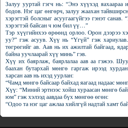
Залуу ууртай гэгч нь: “Энэ хүүхэд яахаараа 
бодов. Нэг цаг өнгөрч, залуу жаахан тайвширс
хэрэгтэй болсныг асуугаагүйгээ гэнэт санав. 
хэрэгтэй байсан ч юм бил үү…”
Тэр хүүгийнхээ өрөөнд орлоо. Орон дээрээ хэ
уу?” гэж асуув. Хүү нь “Үгүй” гэж хариулав
төгрөгийг ав. Аав нь их ажилтай байгаад, яда
байна уучлаарай хүү минь” гэв.
Хүү их баярлаж, баярлалаа аав аа гэжээ. Шу
баахан бутархай мөнгө гаргаж ирээд хурдан
харсан аав нь ихэд уурлан:
“Чамд мөнгө байсаар байхад яагаад надаас мөнг
Хүү: “Миний эртнээс хойш хураасан мөнгө байс
юм” гэж хэлээд аавдаа бүх мөнгөө өгөн:
“Одоо та нэг цаг ажлаа хийлгүй надтай хамт ба