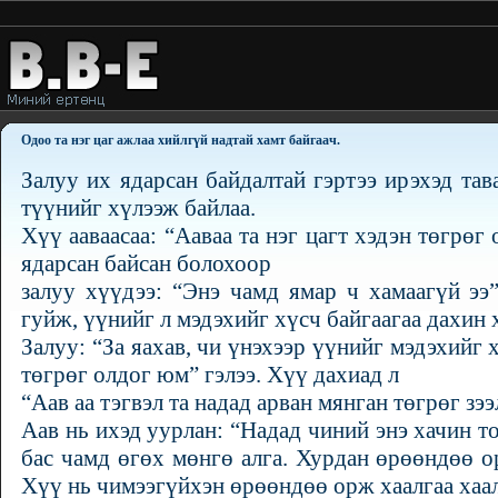
Одоо та нэг цаг ажлаа хийлгүй надтай хамт байгаач.
Залуу их ядарсан байдалтай гэртээ ирэхэд тав
түүнийг хүлээж байлаа.
Хүү ааваасаа: “Ааваа та нэг цагт хэдэн төгрөг 
ядарсан байсан болохоор
залуу хүүдээ: “Энэ чамд ямар ч хамаагүй ээ
гуйж, үүнийг л мэдэхийг хүсч байгаагаа дахин 
Залуу: “За яахав, чи үнэхээр үүнийг мэдэхийг 
төгрөг олдог юм” гэлээ. Хүү дахиад л
“Аав аа тэгвэл та надад арван мянган төгрөг зээ
Аав нь ихэд уурлан: “Надад чиний энэ хачин т
бас чамд өгөх мөнгө алга. Хурдан өрөөндөө ор
Хүү нь чимээгүйхэн өрөөндөө орж хаалгаа хаал