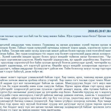
2010:05:20 07:38:
сан тахлаас од шиг хол бай гэж би чамд зөвлөх байна. Юун гурван тахал билээ? Цагаан тах
 тамхи.
жаргалтай амьдралын чинь хөнөөл. Гурваланд нь шунан дурлаваас хүний төрлөө орхиж м
тооцож болно. Гайхал гурав хүмүүний ертөнцөд хөнөөлт хороо цацан, хэрэглэсэн хүнээ н
эр байна. Тахлын нян шинэ зуунд залуусын заналт дайсан болон тархаж олон толгойтой манг
айлгаж байна. Энэ гурав хоорондоо тэс ондоо хор боловч хэрэглэсний дараа амсах хохирол 
а. Хүний хамгийн нандин эрдэнэ болох эрүүл мэндийг түйвээж насыг богиносгоно. “Ар
 дээдэс сургамжлан үлдээсэн. Намба төрхийг алдагдуулна, зүс царайг доройтуулна. Хэрэглэс
н оруулсаар хэрэглэхгүй бол байж суухын аргагүй болгон донтуулдаг адтай, чөтгөрийн хү
даанч харамсмаар, огт хэрэггүй үрэлгэн. Өөрийн эрүүл мэндийг хохироохын зэрэгцээ г
дуулагч, тайван амьдралыг бусинуулагч дайсан юм. Тийм болохоор залуус та нар тэдгээри
н ч хэрэг байхгүй, дөлж тойрч яв.
мааг золигт гаргадаг уламжлалтай байсан гэдэг. Хар тамхи, архи, тамхинд шунан дурла
өрийгөө хөтөлж яваагаа эрхбиш ойлгох учиртай. Хар тамхи гэгч тахлын сураг чимээ Монг
уй аадрын үүл мэт төсөөлөгддөг байсан нь саяхан. Мансууруулах бодис гэгч аюул ман
й гэж би хэдэн жилийн өмнө хэлж сануулж байлаа. Өдгөө зарим айлын гэрт ороод иржэ
түйтгэрийг хоцроолгүй дагуулан тухалсан гэдгийг анзаарч мэдэж, айж түгшиж байгаа х
хүртэл бүх насныхныг донтуулдаг ад зэтгэрийн хор билээ. Хамгийн түрүүнд юу ч мэдэхгү
гүүдийн гэнэн шохоорхол, гэмгүй цайлган зангаар дамжин нэвчиж, хааш нь ч хөдөлгөхг
и газар авбал үүдээрээ оруулсан айл гэр бүү хэл угсаа, үндэстэнд аюул учрах гай барц
 хязгааргүй бөгөөд хэмжээ тооцоогүй. Хар тамхи үгүйрэл хоосролд хөтөлнө. Хүн чанар
ийлэл гээд ерөөс муу муухай болгоныг сүүдэр мэт дагуулдаг нүгэл үүрэн төрсөн ороол
дэг, бас боддог залуу хүн энэ цагаан тахлын нянгаар халдварлахгүй байхыг эрхэмлэн хичэ
н болох уу гэдэг нь зөвхөн өөрөөс чинь шалтгаална.