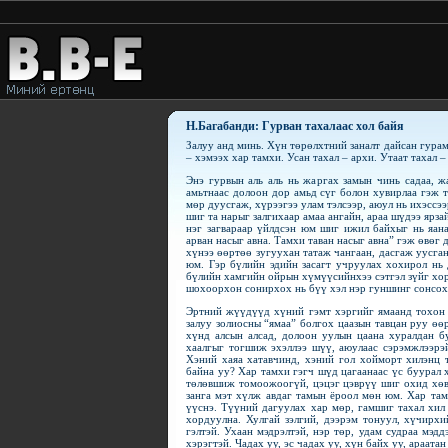
Н.Багабанди: Гурван тахалаас хол байя
Залуу анд минь. Хүн төрөлхтний заналт дайсан гурам
– хэмээх хар тамхи. Усан тахал – архи. Утаат тахал –
Энэ гурвын аль аль нь жаргах замын чинь садаа, 
амьтнаас долоон дор амьд сүг болон хувирлаа гэж 
мөр дуусгаж, хүрээгээ улам тэлсээр, аюул нь ихэссэ
шиг та нарыг залгихаар амаа ангайн, араа шүдээ ярз
нэг загвараар үйлдсэн юм шиг ижил байхыг нь яан
арван насыг авна. Тамхи таван насыг авна” гэж өвөг
хүнээ өөртөө зугуухан татаж чангаан, дасгаж уусга
юм. Гэр бүлийн эдийн засагт учруулах хохирол нь 
бүлийн хамгийн ойрын хүмүүсийнхээ сэтгэл зүйг хор
шохоорхон сонирхох нь бүү хэл нэр гуншинг сонсохы
Эртний жүүдүүд хүний гэмт хэргийг ямаанд тохон я
залуу золиосны “ямаа” болгох цаазын тавцан руу ө
хүнд алсын алсад, долоон уулын цаана хуралдан б
хаалгыг тогшиж эхэллээ шүү, аюулаас сэрэмжлээрэ
Хэний хаяа хатавчинд, хэний гол хойморт хилэнц 
байна уу? Хар тамхи гэгч шүд цагаанаас үс буурал 
төлөвшиж томоожоогүй, цэцэг цэврүү шиг охид хөв
занга мэт хүлж авдаг тамын ёроол мөн юм. Хар тамх
үүснэ. Түүний дагуулах хар мөр, гамшиг тахал хил
хордуулна. Хулгай зэлгий, дээрэм тонуул, хүчирх
гэлтэй. Ухаан мэдрэлтэй, нэр төр, удам судраа мэд
хэрэгтэй. Чадах уу, эс чадах уу, хүн байх уу, араата