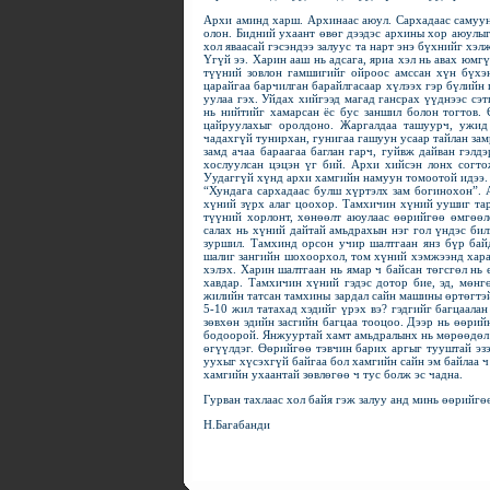
Архи аминд харш. Архинаас аюул. Сархадаас самуун
олон. Бидний ухаант өвөг дээдэс архины хор аюулыг
хол яваасай гэсэндээ залуус та нарт энэ бүхнийг хэл
Үгүй ээ. Харин ааш нь адсага, яриа хэл нь авах юмг
түүний зовлон гамшигийг ойроос амссан хүн бүхэ
царайгаа барчилган барайлгасаар хүлээх гэр бүлий
уулаа гэх. Уйдах хийгээд магад гансрах үүднээс сэт
нь нийтийг хамарсан ёс бус заншил болон тогтов. 
цайруулахыг оролдоно. Жаргалдаа ташуурч, ужид 
чадахгүй тунирхан, гунигаа гашуун усаар тайлан за
замд ачаа бараагаа баглан гарч, гуйвж дайван гэлд
хослуулсан цэцэн үг бий. Архи хийсэн лонх согто
Уудаггүй хүнд архи хамгийн намуун томоотой идээ. 
“Хундага сархадаас булш хүртэлх зам богинохон”. 
хүний зүрх алаг цоохор. Тамхичин хүний уушиг тарл
түүний хорлонт, хөнөөлт аюулаас өөрийгөө өмгөөлө
салах нь хүний дайтай амьдрахын нэг гол үндэс бил
зуршил. Тамхинд орсон учир шалтгаан янз бүр байд
шалиг зангийн шохоорхол, том хүний хэмжээнд харагд
хэлэх. Харин шалтгаан нь ямар ч байсан төгсгөл нь 
хавдар. Тамхичин хүний гэдэс дотор бие, эд, мөнг
жилийн татсан тамхины зардал сайн машины өртөгтэй 
5-10 жил татахад хэдийг үрэх вэ? гэдгийг багцаала
зөвхөн эдийн засгийн багцаа тооцоо. Дээр нь өөрий
бодоорой. Янжууртай хамт амьдралынх нь мөрөөдөл у
өгүүлдэг. Өөрийгөө тэвчин барих аргыг тууштай эз
уухыг хүсэхгүй байгаа бол хамгийн сайн эм байлаа ч
хамгийн ухаантай зөвлөгөө ч тус болж эс чадна.
Гурван тахлаас хол байя гэж залуу анд минь өөрийгө
Н.Багабанди