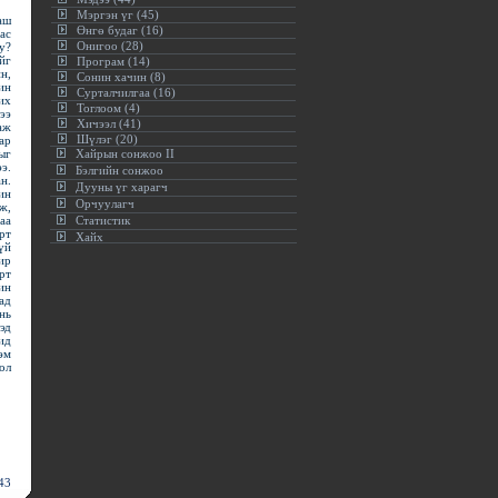
Мэргэн үг (45)
аш
Өнгө будаг (16)
ас
Онигоо (28)
у?
йг
Програм (14)
н,
Сонин хачин (8)
ин
Сурталчилгаа (16)
их
Тоглоом (4)
ээ
Хичээл (41)
аж
Шүлэг (20)
ар
ыг
Хайрын сонжоо II
э.
Бэлгийн сонжоо
н.
Дууны үг харагч
ин
Орчуулагч
ж,
аа
Статистик
рт
Хайх
үй
ир
рт
ин
ад
нь
эд
ид
эм
ол
43