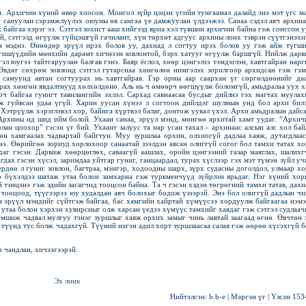
. Архичин хүний өвөр хоосон. Монгол зүйр цэцэн үгийн тунгаамал далайд энэ мэт үгс м
 сануулан сэрэмжлүүлэх оюуны өв сангаа үе дамжуулан үлдээжээ. Санаа сэдэл авч архина
ж байгаа хэрэг ээ. Сэтгэл зохист ааш хийгээд яриа хэл түвшин архичин байна гэж сонссон у
үй, сэтгэлд өгүүлж гүйцэшгүй гачилант, хүн төрхөт адгуус архины лонх тэврэн сүүтгэнэхи
н мэднэ. Өнөөдөр эрүүл ирэх болов уу, дахиад л согтуу ирэх болов уу гэж айж түгши
н гишүүдийн мөнхийн дарамт хичнээн зовлонтой, бэрх хатууг өгүүлж баршгүй. Нийлж дарв
гэл юугээ тайтгаруулан балгав гэнэ. Баяр ёслол, хөөр цэнгэлээ тэмдэглэн, хавтгайран нарг
Өвдөг сөхрөм зовлонд сэтгэл гутарснаа хөнгөлөн нимгэлэх зорилгоор архидсан гэж гэм
самуунд автан согтуурах нь хавтгайрав. Гэр орны аар саархан үг сөргөлдөөнийг да
мрах хөнгөн явдалтнууд хөлхөлдөнө. Аль нь ч өмөөрч өөгшүүлж боломгүй, амьдралаа уух х
эрч байгаа гунигт тавилангийн эхлэл. Сархад савнаасаа бусдыг дийлнэ гэх магтах муулах
ж гуйвсан удаа үгүй. Харин уусан хүнээ л согтоон дийлдэг шулмын унд бол архи билэ
Хэтрүүлж хэрэглэвэл хор, байнга хүртвэл балаг, донтож уувал үхэл. Архи амьдралын дайса
Архины ид шид ийм болой. Ухаан санаа, эрүүл мэнд, мөнгөө архитай хамт уудаг. “Архич
ан цоохор” гэсэн үг бий. Ухаант залуус та нар усан тахал – архинаас алсын алс хол бай
н хамгаалах чадвартай байгтун. Муу зуршлаа орхин, олхиогүй дадлаа хаяж, дутагдлаас
ээ. Өөрийгөө зориуд хорлохоор санаатай зээлдэн авсан олиггүй согог бол тамхи татах хо
аг гэсэн. Дарвиж хөөрцөглөх, саваагүй аашлах, оройн цэнгээний газар маяглах, шалихг
ах гэсэн хүсэл, заримдаа уйтгар гуниг, ганцаардал, турах хүслээр гэх мэт түмэн зүйл уч
ердөө л гуниг зовлон, багтраа, мэнгэр, ходоодны шарх, зүрх судасны доголдол, улмаар хо
ө бүхэлдээ шатаж утаа болон замхарна гэж туркменчүүд зүйрлэн ярьдаг. Нэг хүний хор
тэнцэнэ гэж эдийн засагчид тооцсон байна. Та ч гэсэн хэдэн төгрөгний тамхи татав, дахи
н тооцоод, түүгээрээ юу худалдан авч болохыг бодож үзээрэй. Энэ бол олиггүй дадлын чи
н эрүүл мэндийг сүйтгэж байгаа, бас хамгийн хайртай хүмүүсээ хордуулж байгаагаа нэмэ
таа болон хэрхэн хувирсныг олж харсан үедээ хүмүүс тамхийг хаядаг гэж сэтгэл судлаач
эмшиж чадвал мулгуу тэнэг зуршлыг хаяж орхих замыг чинь лавтай заагаад өгнө. Өвчтөн 
 түүнд тус болж чадахгүй. Түүний нэгэн адил хорт зуршлаасаа салая гэж өөрөө хүсэхгүй б
ө чандлан, хичээгээрэй.
Эх линк
Нийтэлсэн:
b.b-e
|
Мэргэн үг
| Үзсэн
153