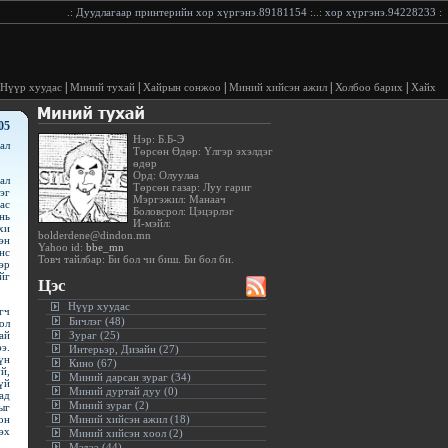
.:
Дуудлагаар принтерийн хор хүргэнэ.89181154
:..:
хор хүргэнэ.94228233
:..:
Ду
|
|
|
|
|
Нүүр хуудас
Миний тухай
Хайрын сонжоо
Миний хийсэн ажил
Холбоо барих
Хайх
05
Нэр: Б.Б-Э
ал
Төрсөн Өдөр: Үлгэр эхэлдэг
өдөр
Орд: Олуулаа
ал
Төрсөн газар: Луу гариг
эг
Мэргэжил: Манаач
ас
Боловсрол: Цэцэрлэг
нь
И-мэйл:
хи
bolderdene@dindon.mn
эн
Yahoo id:
bbe_mn
нс
Товч тайлбар: Би бол чи биш. Би бол би.
эр
йг
Цэс
Нүүр хуудас
гч
Бичлэг (48)
ол
ай
Зураг (25)
э.
Интерьэр, Дизайн (27)
үн
Кино (67)
й,
Миний дарсан зураг (34)
үй
Миний дуртай дуу (0)
ад
Миний зураг (2)
ыг
он
Миний хийсэн ажил (18)
эх
Миний хийсэн хоол (2)
Мэдээ (44)