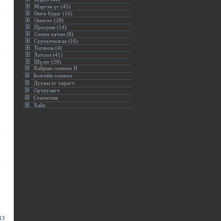
Мэргэн үг (45)
Өнгө будаг (16)
Онигоо (28)
Програм (14)
Сонин хачин (8)
Сурталчилгаа (16)
Тоглоом (4)
Хичээл (41)
Шүлэг (20)
Хайрын сонжоо II
Бэлгийн сонжоо
Дууны үг харагч
Орчуулагч
Статистик
Хайх
13