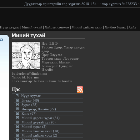
.:
Дуудлагаар принтерийн хор хүргэнэ.89181154
:..:
хор хүргэнэ.94228233
:..:
Ду
|
|
|
|
|
Нүүр хуудас
Миний тухай
Хайрын сонжоо
Миний хийсэн ажил
Холбоо барих
Хайх
55
Нэр: Б.Б-Э
Төрсөн Өдөр: Үлгэр эхэлдэг
өдөр
Орд: Олуулаа
Төрсөн газар: Луу гариг
Мэргэжил: Манаач
Боловсрол: Цэцэрлэг
И-мэйл:
bolderdene@dindon.mn
Yahoo id:
bbe_mn
Товч тайлбар: Би бол чи биш. Би бол би.
Цэс
Нүүр хуудас
Бичлэг (48)
Зураг (25)
Интерьэр, Дизайн (27)
Кино (67)
Миний дарсан зураг (34)
Миний дуртай дуу (0)
Миний зураг (2)
Миний хийсэн ажил (18)
Миний хийсэн хоол (2)
Мэдээ (44)