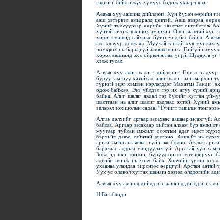
гэдгийг бийлэгжүү хүмүүс бодож ухаарч яваг.
Аавын хүү аашинд дийлдэнэ. Хүн бүхэн өөрийн гэ
ааш хэтэрвэл амьдралд цөвтэй. Ааш авираа өөрөө
Хүний түлхүүрээр өөрийн хаалгыг онгойлгож бол
хүнтэй эвлэж зохицох амархан. Олон ааштай хүнтэ
хирнээ машид сайхныг бүтээгчид бас байна. Авьяа
алс холуур дөлж яв. Муухай зантай хүн мундахгү
номхрох нь барьцгүй аашны шинж. Гайгүй намуухан
хорон ааштанд хол ойрын ялгаа үгүй. Шударга үг 
хэлж тусал.
Аавын хүү алиг шалигт дийлдэнэ. Гэрээс гадуур 
буруу зам руу хазайхад алиг шалиг зан амархан т
гүрний эцэг хэмээн нэрлэгддэг Махатма Ганди “эх
одож байжээ. Энэ үйлдэл тэр их агуу хүний ари
байна. Алиг шалиг явдал гэр бүлийг хутган үймү
шалтгаан нь алиг шалиг явдлаас эхтэй. Хүний ам
эвлэрэл зохицолын садаа. “Гунигт тавилан тэнгэрээ
Алтан дэлхийг аргаар засахаас аашаар засахгүй. 
байлаа. Аргаар засахаар хийсэн алхам бүр амжилт
муугаар туйлан амжилт ололтын адаг эцэст хүрэ
бэрхийг давж, сайнтай золгоно. Аашийг нь сура
аргаар мянган ажлыг гүйцээж болно. Ажлыг аргаа
барахаас алдраа мандуулахгүй. Аргатай хүн хамг
Зөвд өд шиг зөөлөн, бурууд өргөс мэт ширүүн б
адгийн шинж нь ховч байх. Ховчийн үгээр хоол 
ухаанаа уландаа чирснээс өөрцгүй. Арслан аатай ч
Уух ус олдвол хутгах шанага хэзээд олддогийн адил
Аавын хүү аагинд дийлдэнэ, аашинд дийлдэнэ, алиг
Н.Багабанди