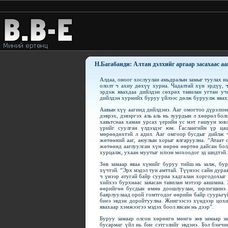
Н.Багабанди: Алтан дэлхийг аргаар засахаас а
Алдаа, оноог хослуулан амьдралын замыг туулах нь
ололт ч ахиу дөхүү хурна. Чадалтай хүн эрдүү, 
эрдэж явахдаа дийлдэн сөхрөх тавилан угтан уч
дийлдэн хурнийх буруу үйлээс дөлж буруулж явах
Аавын хүү аагинд дийлдэнэ. Ааг омогтоо дүрэлзэн
дэврэх, дэвэргэх аль аль нь зуурдын л хөөрөл б
хавьтснаа хаман урсах үерийн ус мэт гашуун зов
үрийг суулган үлдээдэг юм. Гаслангийн үр ца
мөрөөдөхтэй л адил. Ааг омгоор бусдыг дийлж ч
жөтөөний ааг, аюулын хорыг ялгаруулна. “Атаат 
жөтөөнд ааглуулсан хүн өөрөө өөртөө дайсан бол
хурцалж, ухаан муутыг илээн мохоодог эд шидтэй.
Зөв замаар яваа хүнийг буруу тийш нь залж, бур
хүчтэй. “Эрх мэдэл тун амттай. Түүнээс сайн дура
ч үнээр атугай байр сууриа хадгалан хоргодохыг 
хийхээ бурхнаас заяасан тавилан мэтээр аашлана.
өөрийгөө бусдын өмнө доошлуулан, зэрлэгшинэ. 
баярлуулаад орой гомтгодог өөрийн байр суурьгү
биеэ эвдэн доройтуулна. Жингээсээ хүндээр цох
явахаар хэмжээгээ мэдэх боол явсан нь дээр”.
Буруу замаар олсон хөрөнгө мөнгө зөв замаар за
бусармаг үйл нь бие сэтгэлийг эвдэнэ. Бэл бэнч