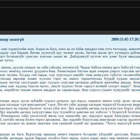
ашаар засахгүй
2009:11:05 17:20:
 алаг хорвоогийн жам. Алдаа нь бага, оноо нь их байж амьдрал тань утга төгөлдөр, амжилт
чаддаг хүн бардам. Баглаа хүлээгүй эрх чөлөөг эдэлж, багтаж ядсан эрч хүчиндээ дийлж
ирч болзошгүйг дэнслэн тунгаан санаж яв. Дийлдэшгүй хүчтэн мэт дэвж бууж явахдаа
ыг хичээ.
 шатаж, дүүлэн хөөрөх нь сайн сайханд хөтлөхгүй. Чадаж байгаа юманд арга байхгүй гэж
олохоос мөнхөд хөхөөх дуудлага биш. Хөнөгөндөө багтаж ядан хөөрөн дэврэх хорслын ааг
лонг зөгнөн, бусдад гай тарьж, хор хүргэхдээ өөрийг чинь живүүлэн сүйтгэх гаслангийн
цчихаад авралын хишиг хүлээнэ гэдэг нь овьёос тариалчихаад буудай хураан авахыг
адах мэтээр сагсууравч адаг сүүлдээ хорслын аагиндаа дийлдэн шалчийна аяндаа. Атаа
санаа алаг нүдэнд торсон өргөс, аюулт түүнээс болж саруул мэлмий сохорч мэднэ”. Атаа
ж, өөрийгөө тамлан зовоон амьдрах нь харамсмаар. Атаа хорсол ухаант хүмүүнийг ирлэн
таглан эвдэх зүсэн зүйлийн хорлол дотроос эрх мэдэл, хөрөнгө мөнгө хоёр эрлэг лугаа
араа хагацдаг хүн маш цөөхөн” гэдэг. Нэгэнт сайн дураар хагацаж чадахгүй болохоор ямар
оролдох нь тэдэнд бүхнээс чухал үйлс мэт. Эрх мэдлийн аагинд хүлүүлсэн хүн буруу үйл
 Эрх мэдлийн аагинд халуурч яваа хүн түүнийгээ ашиглан юу хийхээс ч буцахгүй болтлоо
Өчигдөрхөн сайн үнэлгээтэй явсан хүн өнөөгийн эрх мэдэлдээ цадан бялуурвал өглөө
й, хөгийн нөхөр болон төрөл арилжина. Эрх мэдлийг буруугаар ашиглахын хэрээр эрдэнэт
ихыг оролдох нь жижиг мөртлөө том санаатай хүний ааг араншин. “Хэтээ мэдэхгүй ноён
рагдах нь бага. Буруугаар зарагдах мөнгө хөрөнгө бусармаг үйлдлийг дагуулна. Буруу
ингийн аагиндаа эрдэж бярдаж эхэлбэл биеэ эвдэн, хүнээ алдах аюул мөр мөшгөн дагана