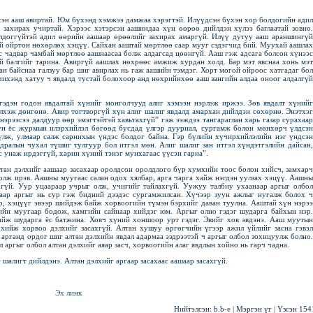
сэн ааш авиртай. Юм бүхэнд хэмжээ дамжаа хэрэгтэй. Илүүдсэн бүхэн хор болдогийн адил
 захирах учиртай. Хэрээс хэтэрсэн аашиндаа хүн өөрөө дийлдэн хүлээ баглаатай зовно.
доггүйтэй адил өөрийн аашаар өрөөлийг захирах амаргүй. Илүү дутуу ааш араншингүй
й ойртон нөхөрлөх хэцүү. Сайхан ааштай мөртлөө саар мууг сэдэгчид бий. Муухай аашлах
с чадвар чамбай мөртлөө аашнаасаа болж алдагсад цөөнгүй. Ааш гэж адсага болсон хүнээс
й балгийг тарина. Авиргүй аашлах нөхрөөс амжиж хурдан холд. Бар мэт явснаа хонь мэт
 байснаа галзуу бар шиг авирлах нь гаж аашийн тэмдэг. Хорт могой ойроос хатгадаг бол
чихэнд хатуу ч явдалд тустай болохоор анд нөхрийнхөө ааш зангийн алдаа оноог алдалгүй
гэдэн годон явдалтай хүнийг монголчууд алиг хэмээн нэрлэж иржээ. Зөв явдалт хүнийг
үлхэж дөнгөнө. Авир тогтворгүй хүн алиг шалиг явдалд амархан дийлдэн сөхөрнө. Энэтхэг
нэрээсээ далдуур өөр эмэгтэйтэй хавьтахгүй” гэж ээждээ тангараглан харь газар сурахаар
ун ёс журмын илэрхийлэл бөгөөд бусдад үлгэр дууриал, сургамж болон мөнхөрч үлдсэн
үлж, улмаар салж сарнихын үндэс болдог байна. Гэр бүлийн хүчирхийлэлийн нэг үндсэн
ьдралын чухал түшиг тулгуур бол итгэл мөн. Алиг шалиг зан итгэл хүндэтгэлийн дайсан,
с унаж ирдэггүй, харин хүний тэнэг мунхагаас үүсэн гарна”.
Алтан дэлхийг аашаар засахаар оролдсон оролдлого бүр хумхийн тоос болон хийсч, замхарч
 олж ирэв. Аашны муугаас салан одох хялбар, арга чарга хайж нэгдэн уулзах хэцүү. Аашны
хгүй. Уур уцаараар учрыг олж, учигийг тайлахгүй. Уужуу талбиу ухаанаар аргыг олбол
хаар аргыг нь сур гэж бидний дээдэс сургамжилсан. Хүчээр зуун ажлыг нугалж болох ч
р, хэцүүг эвээр шийдэж байж хорвоогийн түмэн бэрхийг даван туулна. Ааштай хүн нэрээ
ийн муугаар бодож, хамгийн сайнаар хийдэг юм. Аргыг олно гэдэг шударга байхын нэр.
айж шударга ёс батжина. Ховч хүний хоншоор урт гэдэг. Эвийг хов эвдэнэ. Ааш муутын
хийж хорвоо дэлхийг засахгүй. Алтан хушуу өргөгчийн үгээр ажил үйлийг засна гэвэл
 арганд ордог шиг алтан дэлхийн явдал адармаа ээдрээтэй ч аргыг олбол зохицуулж болно.
 аргыг олбол алтан дэлхийг аяар засч, хорвоогийн алаг явдлын хойно нь гарч чадна.
 шалигт дийлдэнэ. Алтан дэлхийг аргаар засахаас аашаар засахгүй.
Эх линк
Нийтэлсэн:
b.b-e
|
Мэргэн үг
| Үзсэн
154