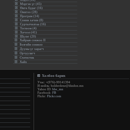
Мэргэн үг (45)
Өнгө будаг (16)
Онигоо (28)
Програм (14)
Сонин хачин (8)
Сурталчилгаа (16)
Тоглоом (4)
Хичээл (41)
Шүлэг (20)
Хайрын сонжоо II
Бэлгийн сонжоо
Дууны үг харагч
Орчуулагч
Статистик
Хайх
Холбоо барих
Утас: +(976)-99141394
И-мэйль: bolderdene@dindon.mn
Yahoo ID:
bbe_mn
Facebook:
FB
Flickr:
Flickr.com