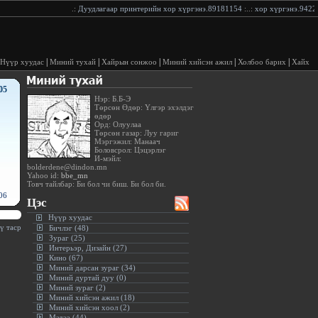
.:
Дуудлагаар принтерийн хор хүргэнэ.89181154
:..:
хор хүргэнэ.942282
|
|
|
|
|
Нүүр хуудас
Миний тухай
Хайрын сонжоо
Миний хийсэн ажил
Холбоо барих
Хайх
05
Нэр: Б.Б-Э
Төрсөн Өдөр: Үлгэр эхэлдэг
өдөр
Орд: Олуулаа
Төрсөн газар: Луу гариг
Мэргэжил: Манаач
Боловсрол: Цэцэрлэг
И-мэйл:
bolderdene@dindon.mn
Yahoo id:
bbe_mn
Товч тайлбар: Би бол чи биш. Би бол би.
06
Цэс
Нүүр хуудас
ү тасралтгүй, давтамжтайгаар хийх гэж хичээ.(Фэйсбүүк компанийн уриа)
:.
Бичлэг (48)
Зураг (25)
Интерьэр, Дизайн (27)
Кино (67)
Миний дарсан зураг (34)
Миний дуртай дуу (0)
Миний зураг (2)
Миний хийсэн ажил (18)
Миний хийсэн хоол (2)
Мэдээ (44)