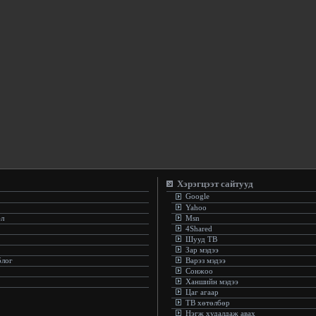
Хэрэгцээт сайтууд
Google
Yahoo
эл
Msn
4Shared
Шууд ТВ
Зар мэдээ
блог
Варэз мэдээ
Сонжоо
Ханшийн мэдээ
Цаг агаар
ТВ хөтөлбөр
Нэгж худалдаж авах