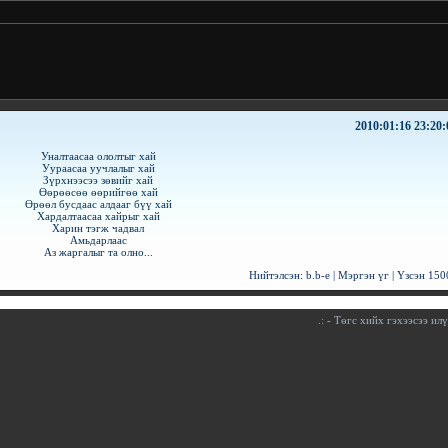
2010:01:16 23:20:
Уналтаасаа ололтыг хай
Уураасаа уучлалыг хай
Зүрхнээсээ зөвийг хай
Өөрөөсөө өөрийгөө хай
Өрөөл бусдаас алдааг бүү хай
Хардалтаасаа хайрыг хай
Харин тэгж чадвал
Амьдарлаас
Аз жаргалыг та олно...
Нийтэлсэн:
b.b-e
|
Мэргэн үг
| Үзсэн
150
.:
- Төгс хийх гэхээсээ илү