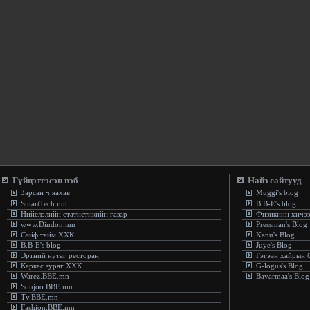
Гүйцэтгэсэн вэб
Найз сайтууд
Зарсан ч яахав
Muggi's blog
SmartTech.mn
B.B-E's blog
Нийслэлийн статистикийн газар
Физикийн хичэ
www.Dindon.mn
Pressman's Blog
Сэйф тайм ХХК
Kanu's Blog
B.B-E's blog
Juye's Blog
Эртний нутаг ресторан
Гэгээн хайрын 
Каркас зураг ХХК
G-logus's Blog
Warez.BBE.mn
Bayarmaa's Blog
Sonjoo.BBE.mn
Tv.BBE.mn
Fashion.BBE.mn