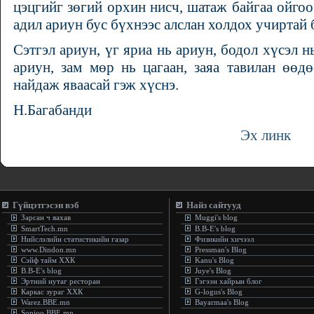
цэцгийг зөгий орхин нисч, шатаж байгаа ойгоо
адил ариун бус бүхнээс алслан холдох учиртай 
Сэтгэл ариун, үг яриа нь ариун, бодол хүсэл н
ариун, зам мөр нь цагаан, заяа тавилан өөд
найдаж яваасай гэж хүснэ.
Н.Багабанди
Эх линк
Гүйцэтгэсэн вэб
Найз сайтууд
Зарсан ч яахав
Muggi's blog
SmartTech.mn
B.B-E's blog
Нийслэлийн статистикийн газар
Физикийн хичээл
www.Dindon.mn
Pressman's Blog
Сэйф тайм ХХК
Kanu's Blog
B.B-E's blog
Juye's Blog
Эртний нутаг ресторан
Гэгээн хайрын блог
Каркас зураг ХХК
G-logus's Blog
Warez.BBE.mn
Bayarmaa's Blog
Sonjoo.BBE.mn