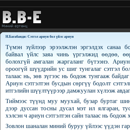
Н.Багабанди: Сэтгэл ариун бол үйлс ариун
Tүмэн зүйлээр эрээлжлэн эргэлдэх санаа бо
байвал үйлс заяа чинь үргэлжид өөдөө, өө
болохгүй амгалан жаргаланг бүтээнэ. Ариун
ороогүй шүүдрийн ус шиг тунгалаг сэтгэл бо
талаас нь, зөв зүгээс нь бодож тунгааж байда
Ариун сэтгэлтэн бусдын сөргүү бодолт сэтгэл
итгэлийн шүүлтүүрээр дамжуулан хүлээж авда
Тиймээс түүнд муу муухай, бузар буртаг шин
дээр дуссан тосны дусал мэт ил ялгаран, ту
хэлсэн ч ариун сэтгэлтэн сайн талаас нь бодож 
Зовлон шаналан миний буруу үйлээс үүдэн гар