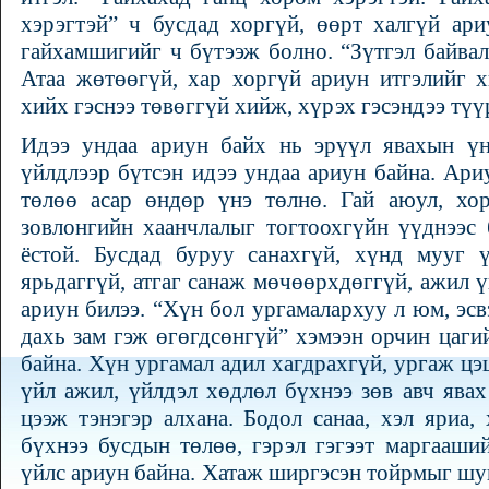
хэрэгтэй” ч бусдад хоргүй, өөрт халгүй ари
гайхамшигийг ч бүтээж болно. “Зүтгэл байвал 
Атаа жөтөөгүй, хар хоргүй ариун итгэлийг х
хийх гэснээ төвөггүй хийж, хүрэх гэсэндээ түү
Идээ ундаа ариун байх нь эрүүл явахын үнд
үйлдлээр бүтсэн идээ ундаа ариун байна. Ари
төлөө асар өндөр үнэ төлнө. Гай аюул, хо
зовлонгийн хаанчлалыг тогтоохгүйн үүднээс 
ёстой. Бусдад буруу санахгүй, хүнд мууг 
ярьдаггүй, атгаг санаж мөчөөрхдөггүй, ажил ү
ариун билээ. “Хүн бол ургамалархуу л юм, эсвэ
дахь зам гэж өгөгдсөнгүй” хэмээн орчин цагий
байна. Хүн ургамал адил хагдрахгүй, ургаж цэ
үйл ажил, үйлдэл хөдлөл бүхнээ зөв авч явах
цээж тэнэгэр алхана. Бодол санаа, хэл яриа,
бүхнээ бусдын төлөө, гэрэл гэгээт маргааши
үйлс ариун байна. Хатаж ширгэсэн тойрмыг шув