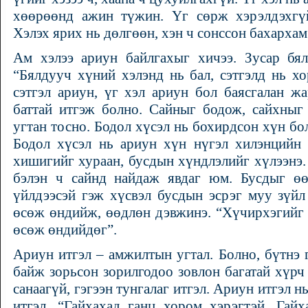
хөөрөөнд ажин түжин. Үг сөрж хэрэлдэхгүй
Хэлэх ярих нь дөлгөөн, хэн ч сонссон бахархам
Ам хэлээ ариун байлгахыг хичээ. Зусар бял
“Бялдууч хүний хэлэнд нь бал, сэтгэлд нь х
сэтгэл ариун, үг хэл ариун бол баясгалан жа
баттай итгэж болно. Сайныг бодож, сайхныг
угтан тосно. Бодол хүсэл нь бохирдсон хүн бо
Бодол хүсэл нь ариун хүн нүгэл хилэнцийн 
хишигийг хураан, бусдын хүндлэлийг хүлээнэ.
бэлэн ч сайнд найдаж явдаг юм. Бусдыг ө
үйлдээсэй гэж хүсвэл бусдын эсрэг муу зүйл
өсөж өндийж, өөдлөн дэвжинэ. “Хүчирхэгийг 
өсөж өндийдөг”.
Ариун итгэл – амжилтын угтал. Болно, бүтнэ 
байж зорьсон зорилгодоо зовлон багатай хүрч 
санаагүй, гэгээн тунгалаг итгэл. Ариун итгэл 
итгэл. “Гайхахад ганц хором хэрэгтэй. Гай