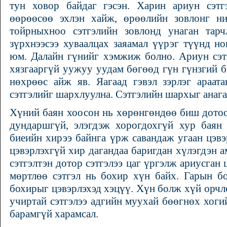
тун ховор байдаг гэсэн. Харин ариун сэтг
өөрөөсөө эхлэн хайж, өрөөлийн зовлонг ни
тойрныхноо сэтгэлийн зовлонд унаган тарч
зүрхнээсээ хуваалцах заяамал үүрэг түүнд н
юм. Далайн гүнийг хэмжиж болно. Ариун сэт
хязгааргүй уужуу уудам бөгөөд гүн гүнзгий би
нөхрөөс айж яв. Яагаад гэвэл зэрлэг араат
сэтгэлийг шархлуулна. Сэтгэлийн шархыг анага
Хүний баян хоосон нь хөрөнгөндөө биш дотоод
дундаршгүй, элэгдэж хорогдохгүй хур баян 
биеийн хирээ байнга үрж савандаж угаан цэвэ
цэвэрлэхгүй хир дагандаа баригдан хүлэгдэн а
сэтгэлтэн дотор сэтгэлээ цаг үргэлж ариусган 
мөртлөө сэтгэл нь бохир хүн байх. Гарын бо
бохирыг цэвэрлэхэд хэцүү. Хүн болж хүй орчл
учиртай сэтгэлээ адгийн муухай бөөгнөх хогий
барамгүй харамсал.