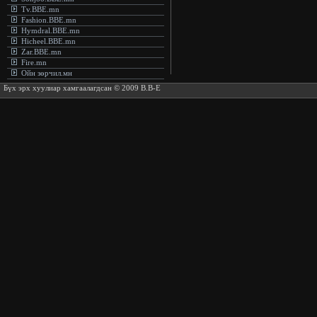
Tv.BBE.mn
Fashion.BBE.mn
Hymdral.BBE.mn
Hicheel.BBE.mn
Zar.BBE.mn
Fire.mn
Ойн зөрчил.мн
Бүх эрх хуулиар хамгаалагдсан © 2009 B.B-E